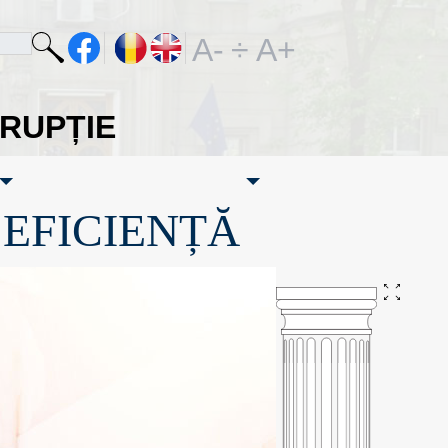
A-
÷
A+
ORUPȚIE
·EFICIENȚĂ