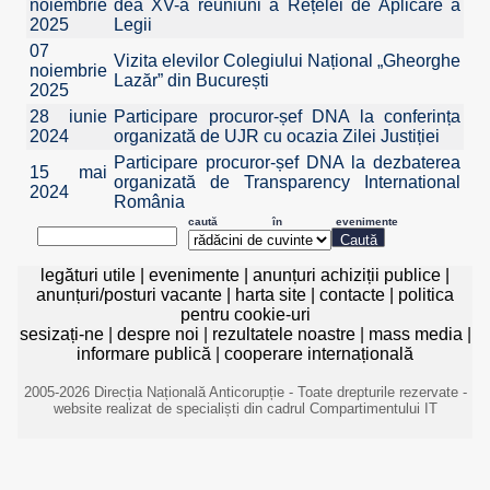
noiembrie
dea XV-a reuniuni a Rețelei de Aplicare a
2025
Legii
07
Vizita elevilor Colegiului Național „Gheorghe
noiembrie
Lazăr” din București
2025
28 iunie
Participare procuror-șef DNA la conferința
2024
organizată de UJR cu ocazia Zilei Justiției
Participare procuror-șef DNA la dezbaterea
15 mai
organizată de Transparency International
2024
România
caută în evenimente
legături utile
|
evenimente
|
anunțuri achiziții publice
|
anunțuri/posturi vacante
|
harta site
|
contacte
|
politica
pentru cookie-uri
sesizați-ne
|
despre noi
|
rezultatele noastre
|
mass media
|
informare publică
|
cooperare internațională
2005-2026 Direcția Națională Anticorupție - Toate drepturile rezervate -
website realizat de specialiști din cadrul Compartimentului IT