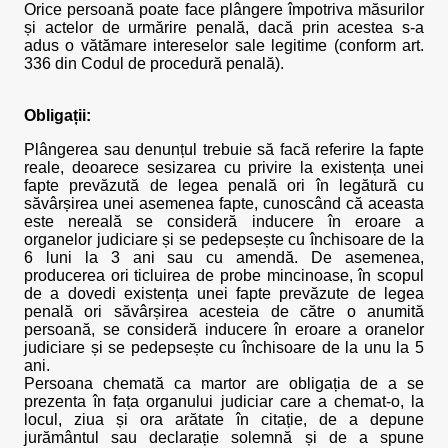
Orice persoană poate face plângere împotriva măsurilor
și actelor de urmărire penală, dacă prin acestea s-a
adus o vătămare intereselor sale legitime (conform art.
336 din Codul de procedură penală).
Obligații:
Plângerea sau denunțul trebuie să facă referire la fapte
reale, deoarece sesizarea cu privire la existența unei
fapte prevăzută de legea penală ori în legătură cu
săvârșirea unei asemenea fapte, cunoscând că aceasta
este nereală se consideră inducere în eroare a
organelor judiciare și se pedepsește cu închisoare de la
6 luni la 3 ani sau cu amendă. De asemenea,
producerea ori ticluirea de probe mincinoase, în scopul
de a dovedi existența unei fapte prevăzute de legea
penală ori săvârșirea acesteia de către o anumită
persoană, se consideră inducere în eroare a oranelor
judiciare și se pedepsește cu închisoare de la unu la 5
ani.
Persoana chemată ca martor are obligația de a se
prezenta în fața organului judiciar care a chemat-o, la
locul, ziua și ora arătate în citație, de a depune
jurământul sau declarație solemnă și de a spune