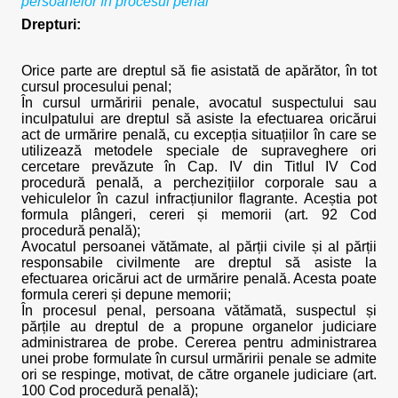
persoanelor în procesul penal
Drepturi:
Orice parte are dreptul să fie asistată de apărător, în tot
cursul procesului penal;
În cursul urmăririi penale, avocatul suspectului sau
inculpatului are dreptul să asiste la efectuarea oricărui
act de urmărire penală, cu excepția situațiilor în care se
utilizează metodele speciale de supraveghere ori
cercetare prevăzute în Cap. IV din Titlul IV Cod
procedură penală, a perchezițiilor corporale sau a
vehiculelor în cazul infracțiunilor flagrante. Aceștia pot
formula plângeri, cereri și memorii (art. 92 Cod
procedură penală);
Avocatul persoanei vătămate, al părții civile și al părții
responsabile civilmente are dreptul să asiste la
efectuarea oricărui act de urmărire penală. Acesta poate
formula cereri și depune memorii;
În procesul penal, persoana vătămată, suspectul și
părțile au dreptul de a propune organelor judiciare
administrarea de probe. Cererea pentru administrarea
unei probe formulate în cursul urmăririi penale se admite
ori se respinge, motivat, de către organele judiciare (art.
100 Cod procedură penală);