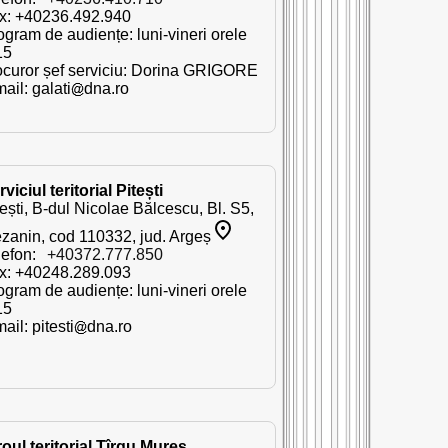
x: +40236.492.940
ogram de audiențe: luni-vineri orele
15
ocuror șef serviciu: Dorina GRIGORE
mail:
galati
dna.ro
viciul teritorial Pitești
tești, B-dul Nicolae Bălcescu, Bl. S5,
zanin, cod 110332, jud. Argeș
lefon:
+40372.777.850
x: +40248.289.093
ogram de audiențe: luni-vineri orele
15
mail:
pitesti
dna.ro
roul teritorial Tîrgu Mureș