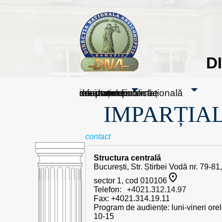
D
sesizați-ne
despre noi
rezultatele noastre
mass media
informare publică
cooperare internațională
IMPARȚIAL
contact
Structura centrală
București, Str. Știrbei Vodă nr. 79-81,
sector 1, cod 010106
Telefon:
+4021.312.14.97
Fax: +4021.314.19.11
Program de audiențe: luni-vineri ore
10-15