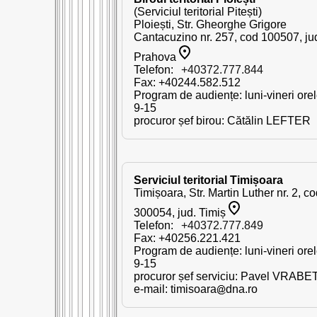
(Serviciul teritorial Pitești)
Ploiești, Str. Gheorghe Grigore
Cantacuzino nr. 257, cod 100507, ju
Prahova
Telefon:
+40372.777.844
Fax: +40244.582.512
Program de audiențe: luni-vineri ore
9-15
procuror șef birou: Cătălin LEFTER
Serviciul teritorial Timișoara
Timișoara, Str. Martin Luther nr. 2, c
300054, jud. Timiș
Telefon:
+40372.777.849
Fax: +40256.221.421
Program de audiențe: luni-vineri ore
9-15
procuror șef serviciu: Pavel VRABE
e-mail:
timisoara
dna.ro