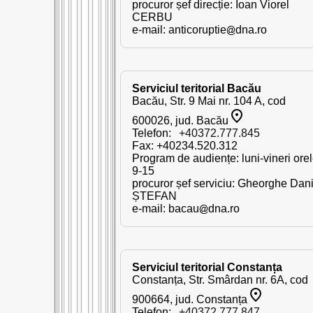
procuror șef direcție: Ioan Viorel
CERBU
e-mail:
anticoruptie
dna.ro
Serviciul teritorial Bacău
Bacău, Str. 9 Mai nr. 104 A, cod
600026, jud. Bacău
Telefon:
+40372.777.845
Fax: +40234.520.312
Program de audiențe: luni-vineri ore
9-15
procuror șef serviciu: Gheorghe Dani
ȘTEFAN
e-mail:
bacau
dna.ro
Serviciul teritorial Constanța
Constanța, Str. Smârdan nr. 6A, cod
900664, jud. Constanța
Telefon:
+40372.777.847