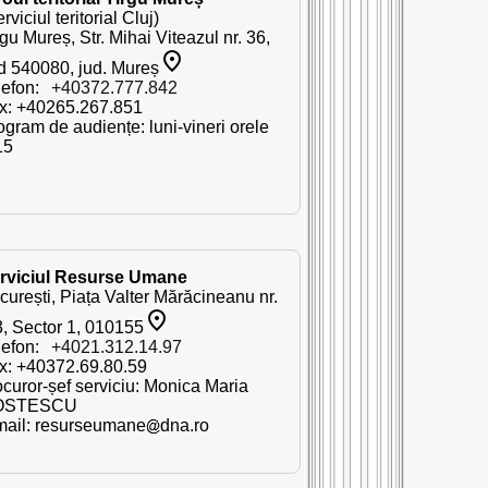
rviciul teritorial Cluj)
gu Mureș, Str. Mihai Viteazul nr. 36,
d 540080, jud. Mureș
lefon:
+40372.777.842
x: +40265.267.851
ogram de audiențe: luni-vineri orele
15
rviciul Resurse Umane
curești, Piața Valter Mărăcineanu nr.
3, Sector 1, 010155
lefon:
+4021.312.14.97
x: +40372.69.80.59
ocuror-șef serviciu: Monica Maria
OSTESCU
mail:
resurseumane
dna.ro