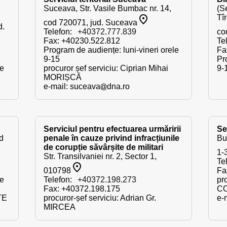
Suceava, Str. Vasile Bumbac nr. 14,
(Se
Tîr
cod 720071, jud. Suceava
d.
Telefon:
+40372.777.839
co
Fax: +40230.522.812
Te
Program de audiențe: luni-vineri orele
Fa
9-15
Pr
le
procuror șef serviciu: Ciprian Mihai
9-
MORIȘCĂ
e-mail:
suceava
dna.ro
Serviciul pentru efectuarea urmăririi
Se
od
penale în cauze privind infracțiunile
Bu
de corupție săvârșite de militari
1-
Str. Transilvaniei nr. 2, Sector 1,
Te
010798
Fa
le
Telefon:
+40372.198.273
pr
Fax: +40372.198.175
C
TE
procuror-șef serviciu: Adrian Gr.
e-
MIRCEA