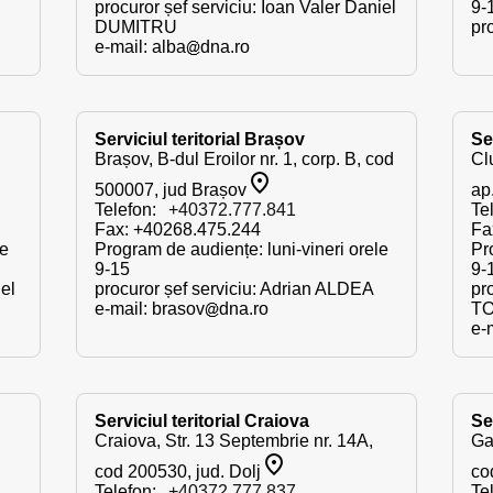
procuror șef serviciu: Ioan Valer Daniel
9-
DUMITRU
pr
e-mail:
alba
dna.ro
Serviciul teritorial Brașov
Ser
Brașov, B-dul Eroilor nr. 1, corp. B, cod
Cl
500007, jud Brașov
ap
Telefon:
+40372.777.841
Te
Fax: +40268.475.244
Fa
le
Program de audiențe: luni-vineri orele
Pr
9-15
9-
el
procuror șef serviciu: Adrian ALDEA
pro
e-mail:
brasov
dna.ro
T
e-
Serviciul teritorial Craiova
Ser
Craiova, Str. 13 Septembrie nr. 14A,
Gal
cod 200530, jud. Dolj
co
Telefon:
+40372.777.837
Te