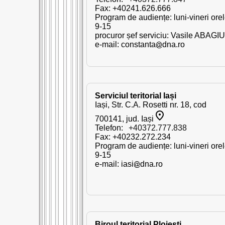
Fax: +40241.626.666
Program de audiențe: luni-vineri ore
9-15
procuror șef serviciu: Vasile ABAGIU
e-mail:
constanta
dna.ro
Serviciul teritorial Iași
Iași, Str. C.A. Rosetti nr. 18, cod
700141, jud. Iași
Telefon:
+40372.777.838
Fax: +40232.272.234
Program de audiențe: luni-vineri ore
9-15
e-mail:
iasi
dna.ro
Biroul teritorial Ploiești