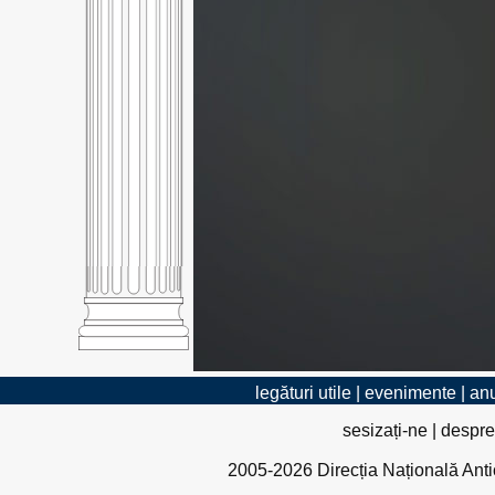
legături utile
|
evenimente
|
anu
sesizați-ne
|
despre
2005-2026 Direcția Națională Antico