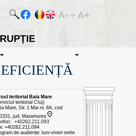
A-
÷
A+
ORUPȚIE
·EFICIENȚĂ
roul teritorial Baia Mare
rviciul teritorial Cluj)
ia Mare, Str. 1 Mai nr. 8A, cod
0331, jud. Maramureș
lefon:
+40262.211.093
x: +40262.211.094
ogram de audiențe: luni-vineri orele