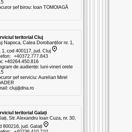
15
ocuror șef birou: Ioan TOMOIAGĂ
viciul teritorial Cluj
uj Napoca, Calea Dorobanților nr. 1,
. 1, cod 400117, jud. Cluj
lefon:
+40372.777.843
x: +40264.450.816
ogram de audiențe: luni-vineri orele
15
curor șef serviciu: Aurelian Mirel
OADER
mail:
cluj
dna.ro
viciul teritorial Galați
ați, Str. Alexandru Ioan Cuza, nr. 30,
d 800216, jud. Galați
lefon:
+40236.410.710