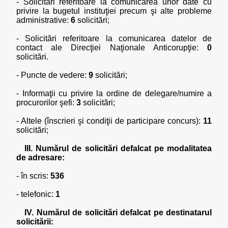
- Solicitări referitoare la comunicarea unor date cu
privire la bugetul instituţiei precum şi alte probleme
administrative:
6
solicitări;
- Solicitări referitoare la comunicarea datelor de
contact ale Direcţiei Naţionale Anticorupţie:
0
solicitări.
- Puncte de vedere:
9
solicitări;
- Informaţii cu privire la ordine de delegare/numire a
procurorilor şefi:
3
solicitări;
- Altele (înscrieri şi condiţii de participare concurs):
11
solicitări;
III. Numărul de solicitări defalcat pe modalitatea
de adresare:
- în scris:
536
- telefonic:
1
IV. Numărul de solicitări defalcat pe destinatarul
solicitării: