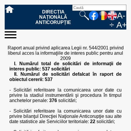
DIRECȚIA
A-
NAȚIONALĂ
ANTICORUPȚIE
÷
A+
sesizați-
despre
rezultatele
mass
informare
cooperare
Ce
Cum
Cum
Ce
Fazele
Ce
Care sunt
Cum
Cine
Cu ce
Sursele
Structura
Conducerea
Structuri
Cadrul
Resurse
Resurse
Integritate
Rapoarte
Hotărâri
Biroul de
Comunicate
Model de
Drept
Evenimente
Persoana
Model
Raportul
Legea
Protecția
Modalități
Programe
Evenimente
Cadrul legal
Raport anual privind aplicarea Legii nr. 544/2001 privind
ne
noi
noastre
media
publică
internațională
înseamnă
sesizați
este
trebuie
procesului
urmează
drepturile și
sprijiniți
lucrează
se
de
teritoriale
legal
financiare
umane
instituțională
de
penale
informare
de presă
acreditare
la
responsabilă
solicitare
anual
544/2001
datelor
de
internaționale
internațional
liberul acces la informaţiile de interes public pentru anul
fapta de
o faptă
protejat
să
penal
după ce
obligațiile
DNA
la DNA?
ocupă
informații
și achiziții
activitate
definitive
și relații
replică
cu
informații
privind
și norme
cu
contestare
2009
corupție
de
cel care
conțină o
sesizez
persoanelor
oferind
DNA?
ale DNA
publice
în cauze
publice -
informarea
în baza
aplicarea
de
caracter
a
I. Numărul total de solicitări de informaţii de
corupție?
denunță?
sesizare?
o faptă
în procesul
date
de
Contacte
publică
Legii
Legii
aplicare
personal
răspunsului
interes public: 537 solicitări
de
penal?
despre
corupție
544/2001
544/2001
oferit în
II. Numărul de solicitări defalcat în raport de
corupție?
posibile
baza Legii
obiectul cererii: 537
fapte de
544/2001
corupție?
- Solicitări referitoare la comunicarea unor date cu
privire la stadiul instrumentării şi procedura în timpul
anchetelor penale:
376
solicitări;
- Solicitări referitoare la comunicarea unor date cu
privire bilanţul Direcţiei Naţionale Anticorupţie sau alte
date statistice ale Serviciilor teritoriale:
22
solicitări;