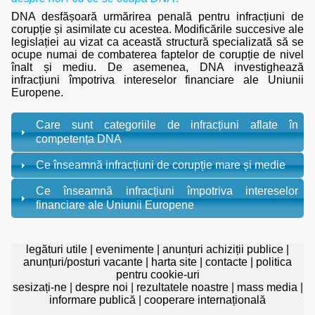
DNA desfășoară urmărirea penală pentru infracțiuni de
corupție și asimilate cu acestea. Modificările succesive ale
legislației au vizat ca această structură specializată să se
ocupe numai de combaterea faptelor de corupție de nivel
înalt și mediu. De asemenea, DNA investighează
infracțiuni împotriva intereselor financiare ale Uniunii
Europene.
Care sunt categoriile de infracțiuni aflate în
competența DNA
Ce înseamnă infracțiuni de corupție mare și medie
Ce înseamnă infracțiuni împotriva intereselor
financiare ale Uniunii Europene
legături utile
|
evenimente
|
anunțuri achiziții publice
|
anunțuri/posturi vacante
|
harta site
|
contacte
|
politica
pentru cookie-uri
sesizați-ne
|
despre noi
|
rezultatele noastre
|
mass media
|
informare publică
|
cooperare internațională