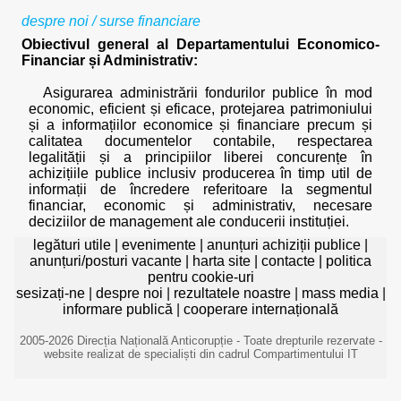
despre noi
/
surse financiare
Obiectivul general al Departamentului Economico-
Financiar și Administrativ:
Asigurarea administrării fondurilor publice în mod
economic, eficient și eficace, protejarea patrimoniului
și a informațiilor economice și financiare precum și
calitatea documentelor contabile, respectarea
legalității și a principiilor liberei concurențe în
achizițiile publice inclusiv producerea în timp util de
informații de încredere referitoare la segmentul
financiar, economic și administrativ, necesare
deciziilor de management ale conducerii instituției.
legături utile
|
evenimente
|
anunțuri achiziții publice
|
anunțuri/posturi vacante
|
harta site
|
contacte
|
politica
pentru cookie-uri
sesizați-ne
|
despre noi
|
rezultatele noastre
|
mass media
|
informare publică
|
cooperare internațională
2005-2026 Direcția Națională Anticorupție - Toate drepturile rezervate -
website realizat de specialiști din cadrul Compartimentului IT