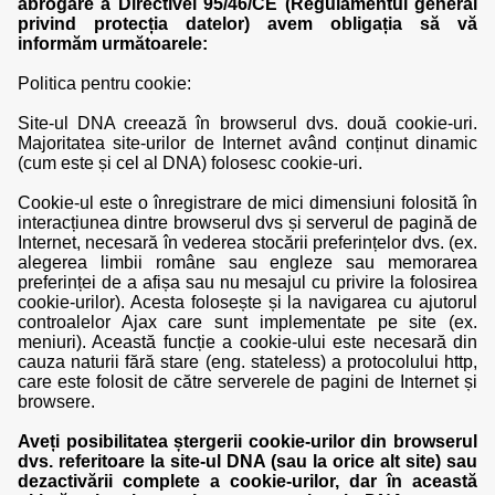
abrogare a Directivei 95/46/CE (Regulamentul general
privind protecția datelor) avem obligația să vă
informăm următoarele:
Politica pentru cookie:
Site-ul DNA creează în browserul dvs. două cookie-uri.
Majoritatea site-urilor de Internet având conținut dinamic
(cum este și cel al DNA) folosesc cookie-uri.
Cookie-ul este o înregistrare de mici dimensiuni folosită în
interacțiunea dintre browserul dvs și serverul de pagină de
Internet, necesară în vederea stocării preferințelor dvs. (ex.
alegerea limbii române sau engleze sau memorarea
preferinței de a afișa sau nu mesajul cu privire la folosirea
cookie-urilor). Acesta folosește și la navigarea cu ajutorul
controalelor Ajax care sunt implementate pe site (ex.
meniuri). Această funcție a cookie-ului este necesară din
cauza naturii fără stare (eng. stateless) a protocolului http,
care este folosit de către serverele de pagini de Internet și
browsere.
Aveți posibilitatea ștergerii cookie-urilor din browserul
dvs. referitoare la site-ul DNA (sau la orice alt site) sau
dezactivării complete a cookie-urilor, dar în această