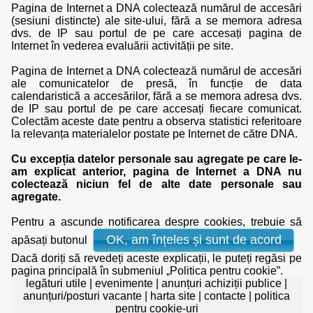
Pagina de Internet a DNA colectează numărul de accesări
(sesiuni distincte) ale site-ului, fără a se memora adresa
dvs. de IP sau portul de pe care accesați pagina de
Internet în vederea evaluării activității pe site.
Pagina de Internet a DNA colectează numărul de accesări
ale comunicatelor de presă, în funcție de data
calendaristică a accesărilor, fără a se memora adresa dvs.
de IP sau portul de pe care accesați fiecare comunicat.
Colectăm aceste date pentru a observa statistici referitoare
la relevanța materialelor postate pe Internet de către DNA.
Cu excepția datelor personale sau agregate pe care le-
am explicat anterior, pagina de Internet a DNA nu
colectează niciun fel de alte date personale sau
agregate.
Pentru a ascunde notificarea despre cookies, trebuie să
OK, am înțeles și sunt de acord
apăsați butonul
Dacă doriți să revedeți aceste explicații, le puteți regăsi pe
pagina principală în submeniul „Politica pentru cookie”.
legături utile
|
evenimente
|
anunțuri achiziții publice
|
anunțuri/posturi vacante
|
harta site
|
contacte
|
politica
pentru cookie-uri