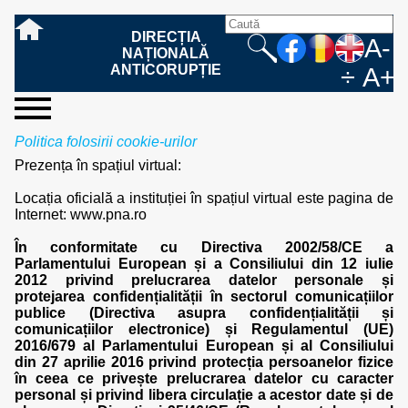
DIRECȚIA
A-
NAȚIONALĂ
ANTICORUPȚIE
÷
A+
sesizați-
despre
rezultatele
mass
informare
cooperare
Ce
Cum
Cum
Ce
Fazele
Ce
Care sunt
Cum
Cine
Cu ce
Sursele
Structura
Conducerea
Structuri
Cadrul
Resurse
Resurse
Integritate
Rapoarte
Hotărâri
Biroul de
Comunicate
Model de
Drept
Evenimente
Persoana
Model
Raportul
Legea
Protecția
Modalități
Programe
Evenimente
Cadrul legal
Politica folosirii cookie-urilor
ne
noi
noastre
media
publică
internațională
înseamnă
sesizați
este
trebuie
procesului
urmează
drepturile și
sprijiniți
lucrează
se
de
teritoriale
legal
financiare
umane
instituțională
de
penale
informare
de presă
acreditare
la
responsabilă
solicitare
anual
544/2001
datelor
de
internaționale
internațional
Prezența în spațiul virtual:
fapta de
o faptă
protejat
să
penal
după ce
obligațiile
DNA
la DNA?
ocupă
informații
și achiziții
activitate
definitive
și relații
replică
cu
informații
privind
și norme
cu
contestare
corupție
de
cel care
conțină o
sesizez
persoanelor
oferind
DNA?
ale DNA
publice
în cauze
publice -
informarea
în baza
aplicarea
de
caracter
a
Locația oficială a instituției în spațiul virtual este pagina de
corupție?
denunță?
sesizare?
o faptă
în procesul
date
de
Contacte
publică
Legii
Legii
aplicare
personal
răspunsului
Internet: www.pna.ro
de
penal?
despre
corupție
544/2001
544/2001
oferit în
corupție?
posibile
baza Legii
În conformitate cu Directiva 2002/58/CE a
fapte de
544/2001
Parlamentului European și a Consiliului din 12 iulie
corupție?
2012 privind prelucrarea datelor personale și
protejarea confidențialității în sectorul comunicațiilor
publice (Directiva asupra confidențialității și
comunicațiilor electronice) și Regulamentul (UE)
2016/679 al Parlamentului European și al Consiliului
din 27 aprilie 2016 privind protecția persoanelor fizice
în ceea ce privește prelucrarea datelor cu caracter
personal și privind libera circulație a acestor date și de