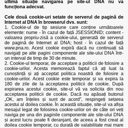
ultimă situație navigarea pe site-ul DNA nu va
funcționa adecvat.
Cele două cookie-uri setate de serverul de pagină de
Internet al DNA în browserul dvs. sunt:
1. Cookie-ul de tip sesiune care conține următoarele
elemente: nume - în cazul de față JSESSIONID; content -
valoarea propriu-zisă a cookie-ului, generată de serverul
de pagină de Internet al DNA; host - în cazul de față
www.pna.ro. Acest cookie expiră dacă nu continuați să
navigați pe alte pagini componente ale site-ului DNA într-
un interval de timp de 30 de minute.
2. Cookie-ul temporar, de acceptare a politicii de folosire a
cookie-urilor. Acesta memorează faptul că ați luat la
cunoștință și ați acceptat politica noastră de folosire a
cookie-urilor. Acest cookie este temporar și va expira la
180 de zile de la acceptarea politicii de cookie. După
expirarea acestui cookie, site-ul vă va solicita din nou
acceptarea politicii de cookie. Dacă nu apăsați butonul
„OK, am înțeles și sunt de acord”, respingeți setarea
acestui al doilea cookie. În această situație, site-ul va afișa
mesajul legat de folosirea cookie-urilor ori de câte ori veți
naviga pe una din paginile componente ale site-ului DNA
și acest lucru poate fi deranjant, de aceea a fost creat al
doilea cookie temporar, cu durată de valabilitate mai mare