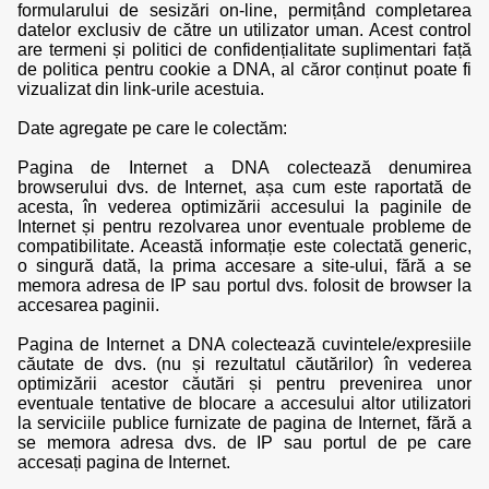
formularului de sesizări on-line, permițând completarea
datelor exclusiv de către un utilizator uman. Acest control
are termeni și politici de confidențialitate suplimentari față
de politica pentru cookie a DNA, al căror conținut poate fi
vizualizat din link-urile acestuia.
Date agregate pe care le colectăm:
Pagina de Internet a DNA colectează denumirea
browserului dvs. de Internet, așa cum este raportată de
acesta, în vederea optimizării accesului la paginile de
Internet și pentru rezolvarea unor eventuale probleme de
compatibilitate. Această informație este colectată generic,
o singură dată, la prima accesare a site-ului, fără a se
memora adresa de IP sau portul dvs. folosit de browser la
accesarea paginii.
Pagina de Internet a DNA colectează cuvintele/expresiile
căutate de dvs. (nu și rezultatul căutărilor) în vederea
optimizării acestor căutări și pentru prevenirea unor
eventuale tentative de blocare a accesului altor utilizatori
la serviciile publice furnizate de pagina de Internet, fără a
se memora adresa dvs. de IP sau portul de pe care
accesați pagina de Internet.