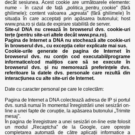
decât sesiunea. Acest cookie are următoarele elemente:
nume - în cazul de față „politica_pentru_cookie” (fără
ghilimele); content valoarea „agreata” (fără ghilimele) în
situația în care acceptați prin apăsarea butonului; host
www.pna.ro și data de expirare stabilită de server.
Site-ul DNA nu creează în browserul dvs. cookie-uri
terțe (pentru site-uri altele decât www.pna.ro).
Pagina de Internet a DNA nu stochează alte cookie-uri
în browserul dvs., cu excepția celor explicate mai sus.
Cookie-urile generate de pagina de Internet în
browserul dvs. nu conțin cod executabil/programe
informatice/cod malițios care să se execute în
browserul dvs. și nu memorează preferințele dvs.
referitoare la datele dvs. personale care rezultă din
interacțiunea cu alte site-uri de Internet.
Date cu caracter personal pe care le colectăm:
Pagina de Internet a DNA colectează adresa de IP și portul
dvs. sursă numai în momentul înregistrării unei sesizări on-
line a unei fapte de corupție, la apăsarea butonului „Trimite
mesaj”.
În pagina de înregistrare a unei sesizări on-line este folosit
un modul „Recaptcha” de la Google, care oprește
completarea automată de către aplicații informatice a