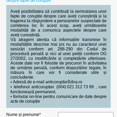
despre fapte de corupție
Aveți posibilitatea să contribuiți la semnalarea unor
fapte de corupție despre care aveți cunoștință și la
tragerea la răspundere a persoanelor suspectate de
comiterea lor. În acest scop, aveți următoarele
modalități de a comunica aspectele despre care
aveți cunoștință.
Vă atragem atenția că informațiile transmise în
modalitățile descrise mai jos nu au caracterul unei
sesizări conform art. 288-290 din Codul de
procedură penală și nici al unei petiții conform OG
27/2002, cu modificările și completările ulterioare.
Aceste date vor fi folosite de procurori în activitatea
de urmărire penală, conform dispozițiilor legale, în
măsura în care vor fi considerate utile și
concludente.
• Adresă de e-mail
anticoruptie
dna.ro
• telefonul anticorupției
, care
funcționează permanent.
• formular on-line pentru comunicare de date despre
acte de corupție
Nume și prenume*