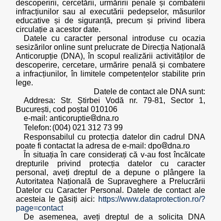
descoperirii, cercetării, urmăririi penale și combaterii
infracțiunilor sau al executării pedepselor, măsurilor
educative și de siguranță, precum și privind libera
circulație a acestor date.
Datele cu caracter personal introduse cu ocazia
sesizărilor online sunt prelucrate de Direcția Națională
Anticorupție (DNA), în scopul realizării activităților de
descoperire, cercetare, urmărire penală și combatere
a infracțiunilor, în limitele competențelor stabilite prin
lege.
Datele de contact ale DNA sunt:
Addresa: Str. Știrbei Vodă nr. 79-81, Sector 1,
București, cod poștal 010106
e-mail:
anticoruptie
dna.ro
Telefon:
Responsabilul cu protecția datelor din cadrul DNA
poate fi contactat la adresa de e-mail:
dpo
dna.ro
În situația în care considerați că v-au fost încălcate
drepturile privind protecția datelor cu caracter
personal, aveți dreptul de a depune o plângere la
Autoritatea Națională de Supraveghere a Prelucrării
Datelor cu Caracter Personal. Datele de contact ale
acesteia le găsiți aici:
https://www.dataprotection.ro/?
page=contact
De asemenea, aveți dreptul de a solicita DNA