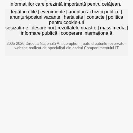
informațiilor care prezintă importanță pentru cetățean.
legături utile
|
evenimente
|
anunțuri achiziții publice
|
anunțuri/posturi vacante
|
harta site
|
contacte
|
politica
pentru cookie-uri
sesizați-ne
|
despre noi
|
rezultatele noastre
|
mass media
|
informare publică
|
cooperare internațională
2005-2026 Direcția Națională Anticorupție - Toate drepturile rezervate -
website realizat de specialiști din cadrul Compartimentului IT