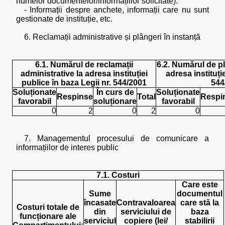
numelor documentelor/informațiilor solicitate):
- Informații despre anchete, informații care nu sunt
gestionate de instituție, etc.
6. Reclamații administrative și plângeri în instanță
6.1. Numărul de reclamații
6.2. Numărul de pl
administrative la adresa instituției
adresa instituție
publice în baza Legii nr. 544/2001
544
Soluționate
În curs de
Soluționate
Respinse
Total
Respi
favorabil
soluționare
favorabil
0
2
0
2
0
7. Managementul procesului de comunicare a
informațiilor de interes public
7.1. Costuri
Care este
Sume
documentul
încasate
Contravaloarea
care stă la
Costuri totale de
din
serviciului de
baza
funcționare ale
serviciul
copiere (lei/
stabilirii