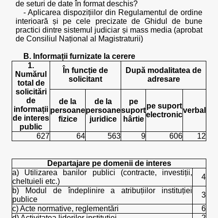
de seturi de date în format deschis?
- Aplicarea dispozițiilor din Regulamentul de ordine
interioară și pe cele precizate de Ghidul de bune
practici dintre sistemul judiciar și mass media (aprobat
de Consiliul Național al Magistraturii)
B. Informații furnizate la cerere
1.
În funcție de
După modalitatea de
Numărul
solicitant
adresare
total de
solicitări
de
de la
de la
pe
pe suport
informații
persoane
persoane
suport
verbal
electronic
de interes
fizice
juridice
hârtie
public
627
64
563
9
606
12
Departajare pe domenii de interes
a) Utilizarea banilor publici (contracte, investiții,
4
cheltuieli etc.)
b) Modul de îndeplinire a atribuțiilor instituției
3
publice
c) Acte normative, reglementări
6
d) Activitatea liderilor instituției
2