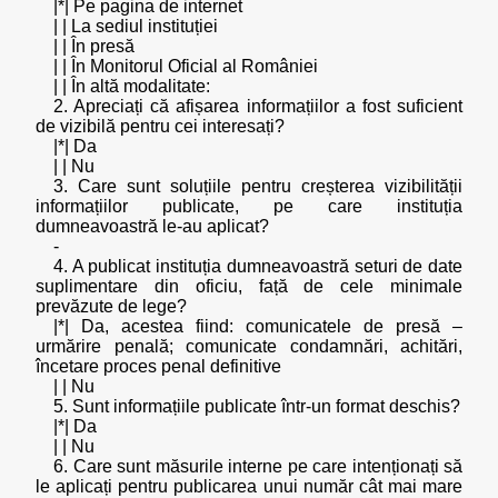
|*| Pe pagina de internet
| | La sediul instituției
| | În presă
| | În Monitorul Oficial al României
| | În altă modalitate:
2. Apreciați că afișarea informațiilor a fost suficient
de vizibilă pentru cei interesați?
|*| Da
| | Nu
3. Care sunt soluțiile pentru creșterea vizibilității
informațiilor publicate, pe care instituția
dumneavoastră le-au aplicat?
-
4. A publicat instituția dumneavoastră seturi de date
suplimentare din oficiu, față de cele minimale
prevăzute de lege?
|*| Da, acestea fiind: comunicatele de presă –
urmărire penală; comunicate condamnări, achitări,
încetare proces penal definitive
| | Nu
5. Sunt informațiile publicate într-un format deschis?
|*| Da
| | Nu
6. Care sunt măsurile interne pe care intenționați să
le aplicați pentru publicarea unui număr cât mai mare