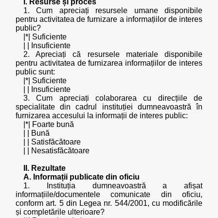
I. Resurse și proces
1. Cum apreciați resursele umane disponibile
pentru activitatea de furnizare a informațiilor de interes
public?
|*| Suficiente
| | Insuficiente
2. Apreciați că resursele materiale disponibile
pentru activitatea de furnizarea informațiilor de interes
public sunt:
|*| Suficiente
| | Insuficiente
3. Cum apreciați colaborarea cu direcțiile de
specialitate din cadrul instituției dumneavoastră în
furnizarea accesului la informații de interes public:
|*| Foarte bună
| | Bună
| | Satisfăcătoare
| | Nesatisfăcătoare
II. Rezultate
A. Informații publicate din oficiu
1. Instituția dumneavoastră a afișat
informațiile/documentele comunicate din oficiu,
conform art. 5 din Legea nr. 544/2001, cu modificările
și completările ulterioare?