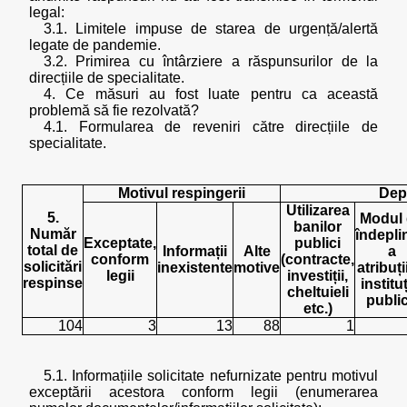
legal:
3.1. Limitele impuse de starea de urgență/alertă
legate de pandemie.
3.2. Primirea cu întârziere a răspunsurilor de la
direcțiile de specialitate.
4. Ce măsuri au fost luate pentru ca această
problemă să fie rezolvată?
4.1. Formularea de reveniri către direcțiile de
specialitate.
Motivul respingerii
Depa
Utilizarea
5.
Modul
banilor
Număr
îndepli
Exceptate,
publici
total de
Informații
Alte
a
conform
(contracte,
solicitări
inexistente
motive
atribuți
legii
investiții,
respinse
instituț
cheltuieli
publi
etc.)
104
3
13
88
1
5.1. Informațiile solicitate nefurnizate pentru motivul
exceptării acestora conform legii (enumerarea