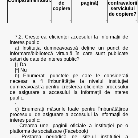
Compartimentului:
de
pagină)
contravalorii
copiere
serviciului
de copiere?
-
-
-
-
7.2. Creșterea eficienței accesului la informații de
interes public
a) Instituția dumneavoastră deține un punct de
informare/bibliotecă virtuală în care sunt publicate
seturi de date de interes public?
| | Da
|*| Nu
b) Enumerați punctele pe care le considerați
necesar a fi îmbunătățite la nivelul instituției
dumneavoastră pentru creșterea eficienței procesului
de asigurare a accesului la informații de interes
public:
-
c) Enumerați măsurile luate pentru îmbunătățirea
procesului de asigurare a accesului la informații de
interes public:
- Crearea unei paginii oficiale a instituției pe o
platforma de socializare (Facebook)
- Postarea periodică pe site-ul instituției a