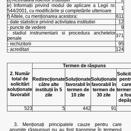
e) Informații privind modul de aplicare a Legii nr.
1
544/2001, cu modificările și completările ulterioare
f) Altele, cu menționarea acestora:
611
- date statistice privind activitatea institutiei
12
- puncte de vedere
9
- stadiul instrumentarii si procedura anchetelor
371
penale
- rechizitorii
95
- acreditari
124
Termen de răspuns
2. Număr
Solicit
total de
Redirecționate
Soluționate
Soluționate
pent
solicitări
către alte
favorabil în
favorabil în
car
soluționate
instituții în 5
termen de
termen de
terme
favorabil
zile
10 zile
30 zile
a fos
depăș
523
5
442
91
3. Menționați principalele cauze pentru care
anumite răspunsuri nu au fost transmise în termenul