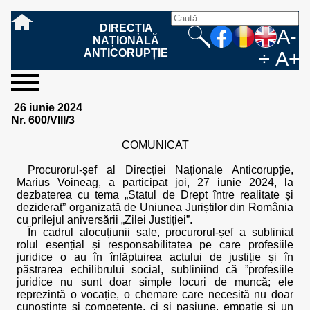
DIRECȚIA
A-
NAȚIONALĂ
ANTICORUPȚIE
÷
A+
sesizați-
despre
rezultatele
mass
informare
cooperare
Ce
Cum
Cum
Ce
Fazele
Ce
Care sunt
Cum
Cine
Cu ce
Sursele
Structura
Conducerea
Structuri
Cadrul
Resurse
Resurse
Integritate
Rapoarte
Hotărâri
Biroul de
Comunicate
Model de
Drept
Evenimente
Persoana
Model
Raportul
Legea
Protecția
Modalități
Programe
Evenimente
Cadrul legal
26 iunie 2024
ne
noi
noastre
media
publică
internațională
înseamnă
sesizați
este
trebuie
procesului
urmează
drepturile și
sprijiniți
lucrează
se
de
teritoriale
legal
financiare
umane
instituțională
de
penale
informare
de presă
acreditare
la
responsabilă
solicitare
anual
544/2001
datelor
de
internaționale
internațional
Nr. 600/VIII/3
fapta de
o faptă
protejat
să
penal
după ce
obligațiile
DNA
la DNA?
ocupă
informații
și achiziții
activitate
definitive
și relații
replică
cu
informații
privind
și norme
cu
contestare
corupție
de
cel care
conțină o
sesizez
persoanelor
oferind
DNA?
ale DNA
publice
în cauze
publice -
informarea
în baza
aplicarea
de
caracter
a
COMUNICAT
corupție?
denunță?
sesizare?
o faptă
în procesul
date
de
Contacte
publică
Legii
Legii
aplicare
personal
răspunsului
de
penal?
despre
corupție
544/2001
544/2001
oferit în
Procurorul-șef al Direcției Naționale Anticorupție,
corupție?
posibile
baza Legii
Marius Voineag, a participat joi, 27 iunie 2024, la
fapte de
544/2001
dezbaterea cu tema „Statul de Drept între realitate și
corupție?
deziderat” organizată de Uniunea Juriștilor din România
cu prilejul aniversării „Zilei Justiției”.
În cadrul alocuțiunii sale, procurorul-șef a subliniat
rolul esențial și responsabilitatea pe care profesiile
juridice o au în înfăptuirea actului de justiție și în
păstrarea echilibrului social, subliniind că ”profesiile
juridice nu sunt doar simple locuri de muncă; ele
reprezintă o vocație, o chemare care necesită nu doar
cunoștințe și competențe, ci și pasiune, empatie și un