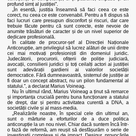
profund simț al justiției”.
„În esență, justiția înseamnă să faci ceea ce este
corect, nu ceea ce este convenabil. Pentru a fi dispus să
faci lucruri care presupun disconfort și riscuri, dar care
trebuie făcute pentru că sunt corecte, este nevoie de
anumite trăsături de caracter și de un nivel superior de
dedicare profesională.
În calitate de procuror-șef al Direcției Naționale
Anticorupție, am privilegiul să lucrez alături de unii dintre
cei mai motivați profesioniști din domeniul juridic.
Judecătorii, procurorii, ofițerii de poliție judiciară,
avocații, consilierii juridici și toți ceilalți actori ai justiției
sunt adevărații gardieni ai valorilor societății
democratice. Fără dumneavoastră, sistemul de justiție ar
fi doar un concept abstract, nu un pilon fundamental al
statului.”, a declarat Marius Voineag.
Nu în ultimul rând, Marius Voineag a ținut să remarce
și importanța crucială pentru buna funcționare a statului
de drept, dar și pentru activitatea curentă a DNA, a
societății civile și al mass-media.
„Realizările noastre, în special cele din ultimul an,
sunt o mărturie a eforturilor de a duce politica
anticorupție la un nou nivel. Chiar dacă suntem încă într-
o fază de reformă, am reușit să desfășurăm o serie de
investigații complexe și de impact. Desigur, provocările