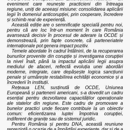
eveniment care reunește practicieni din întreaga
regiune, uniți de aceeași misiune: consolidarea aplicării
legii în domeniul anticorupției, prin cooperare, încredere
și schimb real de experiență.
Această ediție are o semnificație specială pentru noi,
pentru că are loc într-un moment în care România
avansează decisiv în procesul de aderare la OCDE și
demonstrează, prin fapte concrete, că parteneriatele
internaționale pot genera impact pozitiv.
Temele abordate în cadrul întâlnirii, de la recuperarea
bunurilor provenite din corupție și investigarea corupției
la nivel înalt, până la impactul aplicării legii asupra
mediului de afaceri, reflectă evoluția unei abordări
moderne, integrate, care depășește logica sancțiunii
penale și urmărește restabilirea echității economice și a
încrederii în instituții.
Rețeaua LEN, susținută de OCDE, Uniunea
Europeană și partenerii americani, s-a dovedit un cadru
esențial pentru dezvoltarea capacităților operaționale
ale statelor din regiune. Este cadru de promovare a
bunelor practici unde fiecare contribuie la un obiectiv
comun: eficientizarea luptei împotriva corupției,
indiferent de granițe sau de sistemul juridic.
Pentru România și pentru DNA, această reuniune
reprezintă o ocazie de a împărtăși experiențe, dar și de a