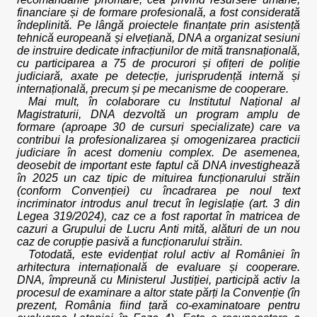
financiare și de formare profesională, a fost considerată
îndeplinită. Pe lângă proiectele finanțate prin asistență
tehnică europeană și elvețiană, DNA a organizat sesiuni
de instruire dedicate infracțiunilor de mită transnațională,
cu participarea a 75 de procurori și ofițeri de poliție
judiciară, axate pe detecție, jurisprudență internă și
internațională, precum și pe mecanisme de cooperare.
Mai mult, în colaborare cu Institutul Național al
Magistraturii, DNA dezvoltă un program amplu de
formare (aproape 30 de cursuri specializate) care va
contribui la profesionalizarea și omogenizarea practicii
judiciare în acest domeniu complex. De asemenea,
deosebit de important este faptul că DNA investighează
în 2025 un caz tipic de mituirea funcționarului străin
(conform Convenției) cu încadrarea pe noul text
incriminator introdus anul trecut în legislație (art. 3 din
Legea 319/2024), caz ce a fost raportat în matricea de
cazuri a Grupului de Lucru Anti mită, alături de un nou
caz de corupție pasivă a funcționarului străin.
Totodată, este evidențiat rolul activ al României în
arhitectura internațională de evaluare și cooperare.
DNA, împreună cu Ministerul Justiției, participă activ la
procesul de examinare a altor state părți la Convenție (în
prezent, România fiind țară co-examinatoare pentru