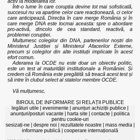
activ la modelarea lor.
Într-o lume în care corupția devine tot mai sofisticată,
succesul nu va aparține celor care reacționează, ci celor
care anticipează. Direcția în care merge România și în
care merge DNA este tocmai aceasta: spre o abordare
pro-activă, dincolo de cea standard, reactivă, a
problemei corupției.
Mulțumesc colegilor din DNA, partenerilor noștri din
Ministerul Justiției și Ministerul Afacerilor Externe,
precum și colegilor din alte instituții implicate în acest
efort comun.
Aderarea la OCDE nu este doar un obiectiv politic,
este un test al maturității instituționale a României. Și
credem că România este pregătită să treacă acest test și
să intre în clubul select al statelor membre OCDE.
Vă mulțumesc.
BIROUL DE INFORMARE ȘI RELAȚII PUBLICE
legături utile
|
evenimente
|
anunțuri achiziții publice
|
anunțuri/posturi vacante
|
harta site
|
contacte
|
politica
pentru cookie-uri
sesizați-ne
|
despre noi
|
rezultatele noastre
|
mass media
|
informare publică
|
cooperare internațională