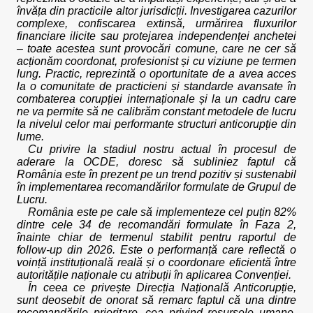
învăța din practicile altor jurisdicții. Investigarea cazurilor
complexe, confiscarea extinsă, urmărirea fluxurilor
financiare ilicite sau protejarea independenței anchetei
– toate acestea sunt provocări comune, care ne cer să
acționăm coordonat, profesionist și cu viziune pe termen
lung. Practic, reprezintă o oportunitate de a avea acces
la o comunitate de practicieni și standarde avansate în
combaterea corupției internaționale și la un cadru care
ne va permite să ne calibrăm constant metodele de lucru
la nivelul celor mai performante structuri anticorupție din
lume.
Cu privire la stadiul nostru actual în procesul de
aderare la OCDE, doresc să subliniez faptul că
România este în prezent pe un trend pozitiv și sustenabil
în implementarea recomandărilor formulate de Grupul de
Lucru.
România este pe cale să implementeze cel puțin 82%
dintre cele 34 de recomandări formulate în Faza 2,
înainte chiar de termenul stabilit pentru raportul de
follow-up din 2026. Este o performanță care reflectă o
voință instituțională reală și o coordonare eficientă între
autoritățile naționale cu atribuții în aplicarea Convenției.
În ceea ce privește Direcția Națională Anticorupție,
sunt deosebit de onorat să remarc faptul că una dintre
recomandările prioritare, cea privind resursele umane,