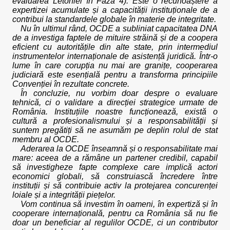
evaluarea Letoniei în Faza 4). Este o recunoaștere a
expertizei acumulate și a capacității instituționale de a
contribui la standardele globale în materie de integritate.
Nu în ultimul rând, OCDE a subliniat capacitatea DNA
de a investiga faptele de mituire străină și de a coopera
eficient cu autoritățile din alte state, prin intermediul
instrumentelor internaționale de asistență juridică. Într-o
lume în care corupția nu mai are granițe, cooperarea
judiciară este esențială pentru a transforma principiile
Convenției în rezultate concrete.
În concluzie, nu vorbim doar despre o evaluare
tehnică, ci o validare a direcției strategice urmate de
România. Instituțiile noastre funcționează, există o
cultură a profesionalismului și a responsabilității și
suntem pregătiți să ne asumăm pe deplin rolul de stat
membru al OCDE.
Aderarea la OCDE înseamnă și o responsabilitate mai
mare: aceea de a rămâne un partener credibil, capabil
să investigheze fapte complexe care implică actori
economici globali, să construiască încredere între
instituții și să contribuie activ la protejarea concurenței
loiale și a integrității piețelor.
Vom continua să investim în oameni, în expertiză și în
cooperare internațională, pentru ca România să nu fie
doar un beneficiar al regulilor OCDE, ci un contributor