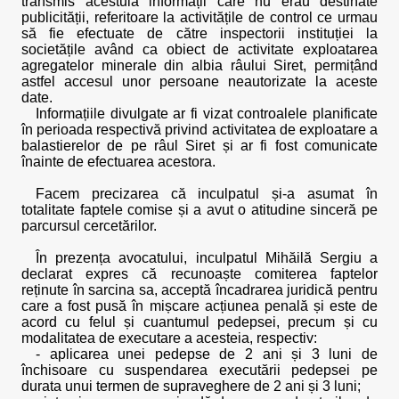
transmis acestuia informații care nu erau destinate
publicității, referitoare la activitățile de control ce urmau
să fie efectuate de către inspectorii instituției la
societățile având ca obiect de activitate exploatarea
agregatelor minerale din albia râului Siret, permițând
astfel accesul unor persoane neautorizate la aceste
date.
Informațiile divulgate ar fi vizat controalele planificate
în perioada respectivă privind activitatea de exploatare a
balastierelor de pe râul Siret și ar fi fost comunicate
înainte de efectuarea acestora.
Facem precizarea că inculpatul și-a asumat în
totalitate faptele comise și a avut o atitudine sinceră pe
parcursul cercetărilor.
În prezența avocatului, inculpatul Mihăilă Sergiu a
declarat expres că recunoaște comiterea faptelor
reținute în sarcina sa, acceptă încadrarea juridică pentru
care a fost pusă în mișcare acțiunea penală și este de
acord cu felul și cuantumul pedepsei, precum și cu
modalitatea de executare a acesteia, respectiv:
- aplicarea unei pedepse de 2 ani și 3 luni de
închisoare cu suspendarea executării pedepsei pe
durata unui termen de supraveghere de 2 ani și 3 luni;