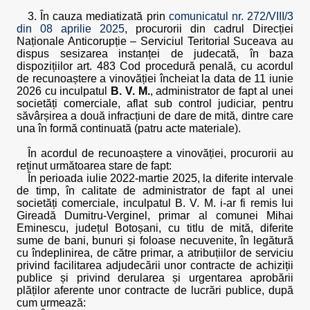
3. În cauza mediatizată prin
comunicatul nr. 272/VIII/3
din 08 aprilie 2025
, procurorii din cadrul Direcției
Naționale Anticorupție – Serviciul Teritorial Suceava au
dispus sesizarea instanței de judecată, în baza
dispozițiilor art. 483 Cod procedură penală, cu acordul
de recunoaștere a vinovăției încheiat la data de 11 iunie
2026 cu inculpatul
B. V. M.
, administrator de fapt al unei
societăți comerciale, aflat sub control judiciar, pentru
săvârșirea a două infracțiuni de dare de mită, dintre care
una în formă continuată (patru acte materiale).
În acordul de recunoaștere a vinovăției, procurorii au
reținut următoarea stare de fapt:
În perioada iulie 2022-martie 2025, la diferite intervale
de timp, în calitate de administrator de fapt al unei
societăți comerciale, inculpatul B. V. M. i-ar fi remis lui
Gireadă Dumitru-Verginel, primar al comunei Mihai
Eminescu, județul Botoșani, cu titlu de mită, diferite
sume de bani, bunuri și foloase necuvenite, în legătură
cu îndeplinirea, de către primar, a atribuțiilor de serviciu
privind facilitarea adjudecării unor contracte de achiziții
publice și privind derularea și urgentarea aprobării
plăților aferente unor contracte de lucrări publice, după
cum urmează: