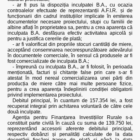
- ar fi pus la dispoziția inculpatei B.A., cu ocazia
controalelor efectuate de reprezentanții A.F.I.R. și de
funcționarii din cadrul instituțiilor implicate în emiterea
documentelor necesare proiectului, stupi cu familii de
albine aflați în proprietatea sa, pentru a crea aparența că
inculpata B.A. desfășura efectiv activitatea apicolă și
pentru a justifica cererile de plată;
- ar fi valorificat din propriile stocuri cantități de miere,
acceptând consemnarea necorespunzătoare adevărului
în documentele comerciale, în sensul că produsele ar fi
fost comercializate de inculpata B.A.;
- împreună cu inculpata B.A., ar fi folosit, în perioada
menționată, facturi și chitanțe false prin care s-ar fi
atestat în mod nereal comercializarea unei părți din
producția de miere către mai multe persoane fizice,
pentru a crea aparența îndeplinirii condiției obligatorii
privind implementarea proiectului.
Debitul principal, în cuantum de 157.354 lei, a fost
recuperat integral prin achitarea voluntară de către cele
două inculpate.
Agenția pentru Finanțarea Investițiilor Rurale s-a
constituit parte civilă în cauză cu suma de 139.750 lei,
reprezentând accesorii aferente debitului principal,
respectiv dobânzi și penalități calculate de la data
decontării fiecărei tranșe de plată și până la data