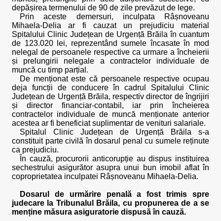
depășirea termenului de 90 de zile prevăzut de lege.
Prin aceste demersuri, inculpata Râșnoveanu
Mihaela-Delia ar fi cauzat un prejudiciu material
Spitalului Clinic Județean de Urgență Brăila în cuantum
de 123.020 lei, reprezentând sumele încasate în mod
nelegal de persoanele respective ca urmare a încheierii
și prelungirii nelegale a contractelor individuale de
muncă cu timp parțial.
De menționat este că persoanele respective ocupau
deja funcții de conducere în cadrul Spitalului Clinic
Județean de Urgență Brăila, respectiv director de îngrijiri
și director financiar-contabil, iar prin încheierea
contractelor individuale de muncă menționate anterior
acestea ar fi beneficiat suplimentar de venituri salariale.
Spitalul Clinic Județean de Urgență Brăila s-a
constituit parte civilă în dosarul penal cu sumele reținute
ca prejudiciu.
În cauză, procurorii anticorupție au dispus instituirea
sechestrului asigurător asupra unui bun imobil aflat în
coproprietatea inculpatei Râșnoveanu Mihaela-Delia.
Dosarul de urmărire penală a fost trimis spre
judecare la Tribunalul Brăila, cu propunerea de a se
menține măsura asiguratorie dispusă în cauză.