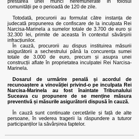
prestarea unei munci neremunerate în folosul
comunității pe o perioadă de 120 de zile.
Totodată, procurorii au formulat către instanța de
judecată propunerea de confiscare de la inculpata Rei
Narcisa-Marinela a sumelor totale de 3.700 de euro și
32.300 lei, primite de aceasta în contextul săvârșirii
infracțiunilor.
În cauză, procurorii au dispus instituirea măsurii
asigurătorii a sechestrului până la concurența sumei
totale de 3.000 de euro, precum și asupra unei
construcții aflate în proprietatea inculpatei Rei Narcisa-
Marinela.
Dosarul de urmărire penală și acordul de
recunoaștere a vinovăției privind-o pe inculpata Rei
Narcisa-Marinela au fost înaintate Tribunalului
Suceava cu propunere de se menține măsura
preventivă și măsurile asigurătorii dispusă în cauză.
În cauză sunt continuate cercetările și față de alte
persoane, în vederea tragerii la răspundere a tuturor
participanților la săvârșirea faptelor.