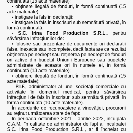
continuată (13 acte materiale);
• obținere ilegală de fonduri, în formă continuată (15
acte materiale);
• instigare la fals în declarații;
• instigare la fals în înscrisuri sub semnătură privată, în
formă continuată.
-
S.C. Irina Food Production S.R.L.
, pentru
săvârșirea infracțiunilor de:
• folosire sau prezentare de documente ori declarații
false, inexacte sau incomplete, dacă fapta are ca rezultat
obținerea pe nedrept sau reținerea pe nedrept de fonduri
ori active din bugetul Uniunii Europene sau bugetele
administrate de aceasta ori în numele ei, în formă
continuată (13 acte materiale);
• obținere ilegală de fonduri, în formă continuată (15
acte materiale);
-
P.I.F.
, administrator al unei societăți comerciale cu
activitate în domeniul medical, pentru săvârșirea
infracțiunii de fals în înscrisuri sub semnătură privată, în
formă continuată (10 acte materiale).
În acordurile de recunoaștere a vinovăției, procurorii
au reținut următoarea stare de fapt:
În perioada octombrie 2021 – aprilie 2022, inculpata
C.A.M., în calitate de administrator de fapt al inculpatei
S.C. Irina Food Production S.R.L., ar fi încheiat cu