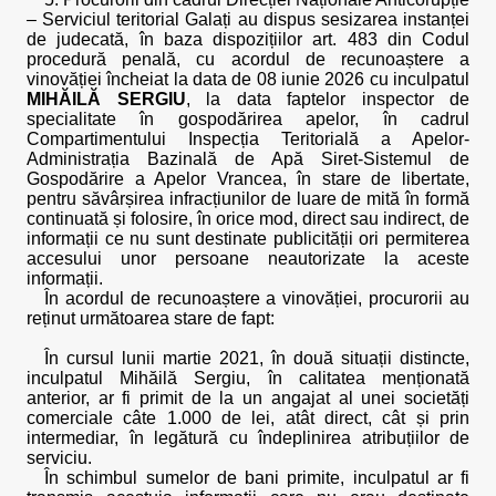
– Serviciul teritorial Galați au dispus sesizarea instanței
de judecată, în baza dispozițiilor art. 483 din Codul
procedură penală, cu acordul de recunoaștere a
vinovăției încheiat la data de 08 iunie 2026 cu inculpatul
MIHĂILĂ SERGIU
, la data faptelor inspector de
specialitate în gospodărirea apelor, în cadrul
Compartimentului Inspecția Teritorială a Apelor-
Administrația Bazinală de Apă Siret-Sistemul de
Gospodărire a Apelor Vrancea, în stare de libertate,
pentru săvârșirea infracțiunilor de luare de mită în formă
continuată și folosire, în orice mod, direct sau indirect, de
informații ce nu sunt destinate publicității ori permiterea
accesului unor persoane neautorizate la aceste
informații.
În acordul de recunoaștere a vinovăției, procurorii au
reținut următoarea stare de fapt:
În cursul lunii martie 2021, în două situații distincte,
inculpatul Mihăilă Sergiu, în calitatea menționată
anterior, ar fi primit de la un angajat al unei societăți
comerciale câte 1.000 de lei, atât direct, cât și prin
intermediar, în legătură cu îndeplinirea atribuțiilor de
serviciu.
În schimbul sumelor de bani primite, inculpatul ar fi