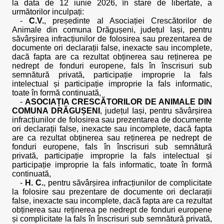
la data de 12 iunie 2026, în stare de libertate, a
următorilor inculpați:
-
C.V.
, președinte al Asociației Crescătorilor de
Animale din comuna Drăgușeni, județul Iași, pentru
săvârșirea infracțiunilor de folosirea sau prezentarea de
documente ori declarații false, inexacte sau incomplete,
dacă fapta are ca rezultat obținerea sau reținerea pe
nedrept de fonduri europene, fals în înscrisuri sub
semnătură privată, participație improprie la fals
intelectual și participație improprie la fals informatic,
toate în formă continuată,
-
ASOCIAȚIA CRESCĂTORILOR DE ANIMALE DIN
COMUNA DRĂGUȘENI
, județul Iași, pentru săvârșirea
infracțiunilor de folosirea sau prezentarea de documente
ori declarații false, inexacte sau incomplete, dacă fapta
are ca rezultat obținerea sau reținerea pe nedrept de
fonduri europene, fals în înscrisuri sub semnătură
privată, participație improprie la fals intelectual și
participație improprie la fals informatic, toate în formă
continuată,
-
H. C.
, pentru săvârșirea infracțiunilor de complicitate
la folosire sau prezentare de documente ori declarații
false, inexacte sau incomplete, dacă fapta are ca rezultat
obținerea sau reținerea pe nedrept de fonduri europene
și complicitate la fals în înscrisuri sub semnătură privată,