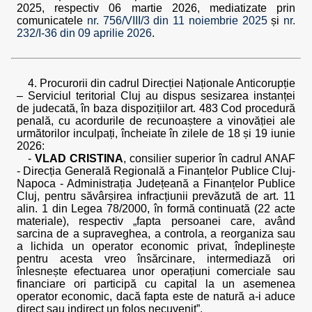
2025, respectiv 06 martie 2026, mediatizate prin
comunicatele
nr. 756/VIII/3 din 11 noiembrie 2025
și
nr.
232/I-36 din 09 aprilie 2026
.
4. Procurorii din cadrul Direcției Naționale Anticorupție
– Serviciul teritorial Cluj au dispus sesizarea instanței
de judecată, în baza dispozițiilor art. 483 Cod procedură
penală, cu acordurile de recunoaștere a vinovăției ale
următorilor inculpați, încheiate în zilele de 18 și 19 iunie
2026:
-
VLAD CRISTINA
, consilier superior în cadrul ANAF
- Direcția Generală Regională a Finanțelor Publice Cluj-
Napoca - Administrația Județeană a Finanțelor Publice
Cluj, pentru săvârșirea infracțiunii prevăzută de art. 11
alin. 1 din Legea 78/2000, în formă continuată (22 acte
materiale), respectiv „fapta persoanei care, având
sarcina de a supraveghea, a controla, a reorganiza sau
a lichida un operator economic privat, îndeplinește
pentru acesta vreo însărcinare, intermediază ori
înlesnește efectuarea unor operațiuni comerciale sau
financiare ori participă cu capital la un asemenea
operator economic, dacă fapta este de natură a-i aduce
direct sau indirect un folos necuvenit”,