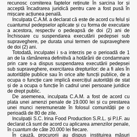
recunosc comiterea faptelor reținute în sarcina lor și
acceptă încadrarea juridică pentru care a fost pusă în
mișcare acțiunea penală.
Inculpata C.A.M. a declarat că este de acord cu felul și
cuantumul pedepselor aplicate și cu forma de executare
a acestora, respectiv o pedeapsă de doi (2) ani de
închisoare cu suspendarea executării pedepsei sub
supraveghere, pe durata unui termen de supraveghere
de doi (2) ani.
Totodată, inculpatei i s-a interzis pe o perioadă de 1
an de la rămânerea definitivă a hotărârii de condamnare
prin care s-a dispus suspendarea executării pedepsei
sub supraveghere, exercitarea drepturilor: de a fi ales în
autoritățile publice sau în orice alte funcții publice, de a
ocupa o funcție care implică exercițiul autorității de stat
și de a ocupa o funcție în cadrul unei persoane juridice
de drept public.
De asemenea, inculpata C.A.M. a fost de acord cu
plata unei amenzi penale de 19.000 lei și cu prestarea
unei munci neremunerate în folosul comunității pe o
perioadă de 80 de zile.
Inculpații S.C. Irina Food Production S.R.L. și P.I.F. au
declarat că sunt de acord cu aplicarea amenzilor penale,
în cuantum de câte 20.000 lei fiecare.
În cauză, procurorii au dispus instituirea măsuri