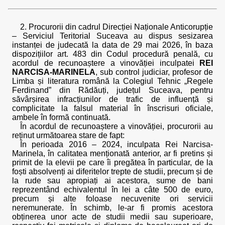
2. Procurorii din cadrul Direcției Naționale Anticorupție
– Serviciul Teritorial Suceava au dispus sesizarea
instanței de judecată la data de 29 mai 2026, în baza
dispozițiilor art. 483 din Codul procedură penală, cu
acordul de recunoaștere a vinovăției inculpatei
REI
NARCISA-MARINELA
, sub control judiciar, profesor de
Limba și literatura română la Colegiul Tehnic „Regele
Ferdinand” din Rădăuți, județul Suceava, pentru
săvârșirea infracțiunilor de trafic de influență și
complicitate la falsul material în înscrisuri oficiale,
ambele în formă continuată.
În acordul de recunoaștere a vinovăției, procurorii au
reținut următoarea stare de fapt:
În perioada 2016 – 2024, inculpata Rei Narcisa-
Marinela, în calitatea menționată anterior, ar fi pretins și
primit de la elevii pe care îi pregătea în particular, de la
foști absolvenți ai diferitelor trepte de studii, precum și de
la rude sau apropiați ai acestora, sume de bani
reprezentând echivalentul în lei a câte 500 de euro,
precum și alte foloase necuvenite ori servicii
neremunerate. În schimb, le-ar fi promis acestora
obținerea unor acte de studii medii sau superioare,