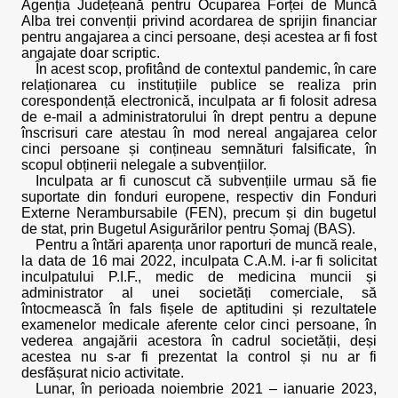
Agenția Județeană pentru Ocuparea Forței de Muncă
Alba trei convenții privind acordarea de sprijin financiar
pentru angajarea a cinci persoane, deși acestea ar fi fost
angajate doar scriptic.
În acest scop, profitând de contextul pandemic, în care
relaționarea cu instituțiile publice se realiza prin
corespondență electronică, inculpata ar fi folosit adresa
de e-mail a administratorului în drept pentru a depune
înscrisuri care atestau în mod nereal angajarea celor
cinci persoane și conțineau semnături falsificate, în
scopul obținerii nelegale a subvențiilor.
Inculpata ar fi cunoscut că subvențiile urmau să fie
suportate din fonduri europene, respectiv din Fonduri
Externe Nerambursabile (FEN), precum și din bugetul
de stat, prin Bugetul Asigurărilor pentru Șomaj (BAS).
Pentru a întări aparența unor raporturi de muncă reale,
la data de 16 mai 2022, inculpata C.A.M. i-ar fi solicitat
inculpatului P.I.F., medic de medicina muncii și
administrator al unei societăți comerciale, să
întocmească în fals fișele de aptitudini și rezultatele
examenelor medicale aferente celor cinci persoane, în
vederea angajării acestora în cadrul societății, deși
acestea nu s-ar fi prezentat la control și nu ar fi
desfășurat nicio activitate.
Lunar, în perioada noiembrie 2021 – ianuarie 2023,