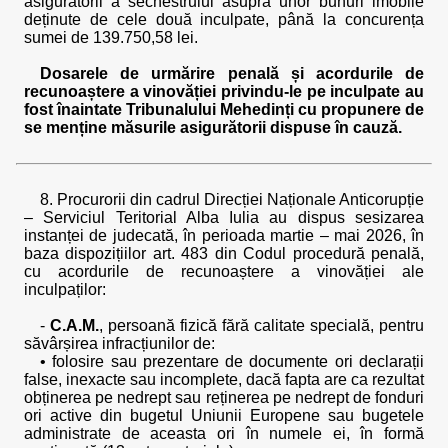
asigurătorii a sechestrului asupra unor bunuri imobile
deținute de cele două inculpate, până la concurența
sumei de 139.750,58 lei.
Dosarele de urmărire penală și acordurile de
recunoaștere a vinovăției privindu-le pe inculpate au
fost înaintate Tribunalului Mehedinți cu propunere de
se menține măsurile asigurătorii dispuse în cauză.
8. Procurorii din cadrul Direcției Naționale Anticorupție
– Serviciul Teritorial Alba Iulia au dispus sesizarea
instanței de judecată, în perioada martie – mai 2026, în
baza dispozițiilor art. 483 din Codul procedură penală,
cu acordurile de recunoaștere a vinovăției ale
inculpaților:
-
C.A.M.
, persoană fizică fără calitate specială, pentru
săvârșirea infracțiunilor de:
• folosire sau prezentare de documente ori declarații
false, inexacte sau incomplete, dacă fapta are ca rezultat
obținerea pe nedrept sau reținerea pe nedrept de fonduri
ori active din bugetul Uniunii Europene sau bugetele
administrate de aceasta ori în numele ei, în formă