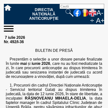
DIRECȚIA
A-
NAȚIONALĂ
ANTICORUPȚIE
÷
A+
sesizați-
despre
rezultatele
mass
informare
cooperare
Ce
Cum
Cum
Ce
Fazele
Ce
Care sunt
Cum
Cine
Cu ce
Sursele
Structura
Conducerea
Structuri
Cadrul
Resurse
Resurse
Integritate
Rapoarte
Hotărâri
Biroul de
Comunicate
Model de
Drept
Evenimente
Persoana
Model
Raportul
Legea
Protecția
Modalități
Programe
Evenimente
Cadrul legal
7 iulie 2026
ne
noi
noastre
media
publică
internațională
înseamnă
sesizați
este
trebuie
procesului
urmează
drepturile și
sprijiniți
lucrează
se
de
teritoriale
legal
financiare
umane
instituțională
de
penale
informare
de presă
acreditare
la
responsabilă
solicitare
anual
544/2001
datelor
de
internaționale
internațional
Nr. 492/I-36
fapta de
o faptă
protejat
să
penal
după ce
obligațiile
DNA
la DNA?
ocupă
informații
și achiziții
activitate
definitive
și relații
replică
cu
informații
privind
și norme
cu
contestare
corupție
de
cel care
conțină o
sesizez
persoanelor
oferind
DNA?
ale DNA
publice
în cauze
publice -
informarea
în baza
aplicarea
de
caracter
a
BULETIN DE PRESĂ
corupție?
denunță?
sesizare?
o faptă
în procesul
date
de
Contacte
publică
Legii
Legii
aplicare
personal
răspunsului
de
penal?
despre
corupție
544/2001
544/2001
oferit în
Prezentăm o selecție a unor dosare penale finalizate
corupție?
posibile
baza Legii
în lunile
mai
și
iunie 2026
, care nu au fost mediatizate la
fapte de
544/2001
zi, în care procurorii anticorupție au dispus trimiterea în
corupție?
judecată sau sesizarea instanței de judecată cu acord
de recunoaștere a vinovăției, după cum urmează:
1. Procurorii din cadrul Direcției Naționale Anticorupție
- Serviciul teritorial Galați au dispus trimiterea în
judecată, la data de 12 iunie 2026, în stare de libertate, a
inculpatei
RÂȘNOVEANU MIHAELA-DELIA
, la data
faptelor manager în cadrul Spitalului Clinic Județean de
Urgență Brăila, pentru săvârșirea infracțiunilor de abuz