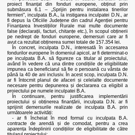
proiect finanțat din fonduri europene, obținut prin
submăsura 6.1 – „Sprijin pentru instalarea tinerilor
fermieri”, inculpata B.A., la instigarea inculpatei D.N., ar
fi depus la Oficiile Județene din cadrul Agenției pentru
Finanțarea Investițiilor Rurale mai multe documente
false (declarații, facturi, chitanțe etc.), în scopul obținerii
pe nedrept de fonduri europene, demersuri care ar fi
avut ca rezultat obținerea sumei totale de 157.354 lei.
În concret, inculpata D.N., interesată în accesarea
fondurilor europene în domeniul apicol, ar fi determinat-o
pe inculpata B.A. să figureze ca titular al proiectului,
având în vedere că una dintre condițiile de eligibilitate
impunea ca beneficiarul să fie o persoană cu vârsta de
până la 40 de ani inclusiv. În acest scop, inculpata D.N.
ar fi întocmit planul de afaceri și celelalte documente
necesare pentru depunerea și declararea ca eligibil a
proiectului pe numele inculpatei B.A.
În continuare, pentru justificarea implementării
proiectului și obținerea finanțării, inculpata D.N. ar fi
sprijinit demersurile realizate de inculpata B.A. prin
următoarele activități:
- ar fi încheiat în mod formal cu inculpata B.A.
contracte de arendă și de comodat, pentru a crea
aparența îndeplinirii condițiilor de eligibilitate de către
titularul proiectului;