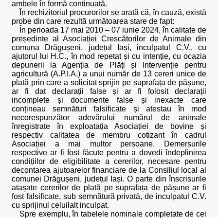
ambele în formă continuată.
În rechizitoriul procurorilor se arată că, în cauză, există
probe din care rezultă următoarea stare de fapt:
În perioada 17 mai 2010 – 07 iunie 2024, în calitate de
președinte al Asociației Crescătorilor de Animale din
comuna Drăgușeni, județul Iași, inculpatul C.V., cu
ajutorul lui H.C., în mod repetat și cu intenție, cu ocazia
depunerii la Agenția de Plăți și Intervenție pentru
agricultură (A.P.I.A.) a unui număr de 13 cereri unice de
plată prin care a solicitat sprijin pe suprafața de pășune,
ar fi dat declarații false și ar fi folosit declarații
incomplete și documente false și inexacte care
conțineau semnături falsificate și atestau în mod
necorespunzător adevărului numărul de animale
înregistrate în exploatația Asociației de bovine și
respectiv calitatea de membru cotizant în cadrul
Asociației a mai multor persoane. Demersurile
respective ar fi fost făcute pentru a dovedi îndeplinirea
condițiilor de eligibilitate a cererilor, necesare pentru
decontarea ajutoarelor financiare de la Consiliul local al
comunei Drăgușeni, județul Iași. O parte din înscrisurile
atașate cererilor de plată pe suprafața de pășune ar fi
fost falsificate, sub semnătură privată, de inculpatul C.V.
cu sprijinul celuilalt inculpat.
Spre exemplu, în tabelele nominale completate de cei