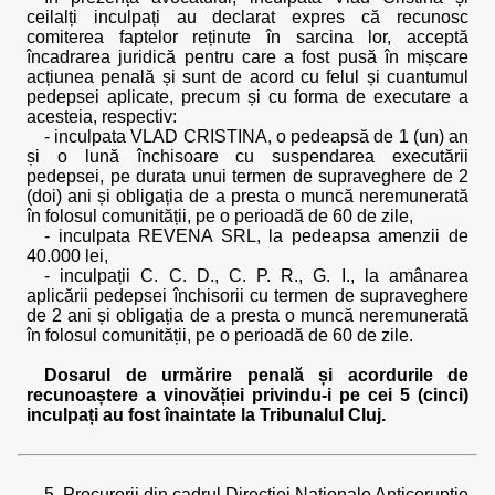
ceilalți inculpați au declarat expres că recunosc
comiterea faptelor reținute în sarcina lor, acceptă
încadrarea juridică pentru care a fost pusă în mișcare
acțiunea penală și sunt de acord cu felul și cuantumul
pedepsei aplicate, precum și cu forma de executare a
acesteia, respectiv:
- inculpata VLAD CRISTINA, o pedeapsă de 1 (un) an
și o lună închisoare cu suspendarea executării
pedepsei, pe durata unui termen de supraveghere de 2
(doi) ani și obligația de a presta o muncă neremunerată
în folosul comunității, pe o perioadă de 60 de zile,
- inculpata REVENA SRL, la pedeapsa amenzii de
40.000 lei,
- inculpații C. C. D., C. P. R., G. I., la amânarea
aplicării pedepsei închisorii cu termen de supraveghere
de 2 ani și obligația de a presta o muncă neremunerată
în folosul comunității, pe o perioadă de 60 de zile.
Dosarul de urmărire penală și acordurile de
recunoaștere a vinovăției privindu-i pe cei 5 (cinci)
inculpați au fost înaintate la Tribunalul Cluj.
5. Procurorii din cadrul Direcției Naționale Anticorupție