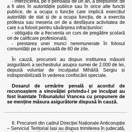
- interzicerea, pe o perioadă de un an, a drepturilor: de
a fi ales în autoritățile publice sau în orice alte funcții
publice, de a ocupa o funcție care implică exercițiul
autorității de stat și de a ocupa funcția, de a exercita
profesia sau meseria ori de a desfășura activitatea de
care s-a folosit pentru săvârșirea infracțiunilor;
- obligația de a frecventa un curs de pregătire școlară
ori de calificare profesională;
- prestarea unei munci neremunerate în folosul
comunității pe o perioadă de 60 de zile.
În cauză, procurorii au dispus instituirea măsurii
asigurătorii a sechestrului asupra sumei de 2.000 de lei,
depusă voluntar de inculpatul Mihăilă Sergiu și
indisponibilizată în vederea confiscării speciale.
Dosarul de urmărire penală și acordul de
recunoaștere a vinovăției privindu-l pe inculpat au
fost înaintate Tribunalului Vrancea cu propunere de
se menține măsura asigurătorie dispusă în cauză.
6. Procurorii din cadrul Direcției Naționale Anticorupție
– Serviciul Teritorial Iași au dispus trimiterea în judecată,