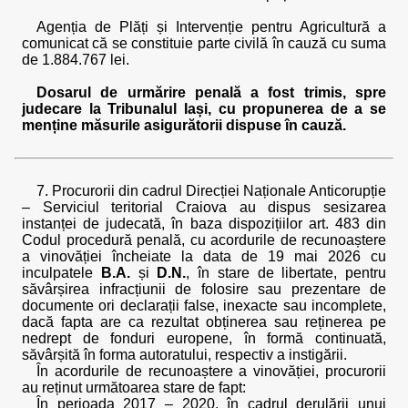
Agenția de Plăți și Intervenție pentru Agricultură a
comunicat că se constituie parte civilă în cauză cu suma
de 1.884.767 lei.
Dosarul de urmărire penală a fost trimis, spre
judecare la Tribunalul Iași, cu propunerea de a se
menține măsurile asigurătorii dispuse în cauză.
7. Procurorii din cadrul Direcției Naționale Anticorupție
– Serviciul teritorial Craiova au dispus sesizarea
instanței de judecată, în baza dispozițiilor art. 483 din
Codul procedură penală, cu acordurile de recunoaștere
a vinovăției încheiate la data de 19 mai 2026 cu
inculpatele
B.A.
și
D.N.
, în stare de libertate, pentru
săvârșirea infracțiunii de folosire sau prezentare de
documente ori declarații false, inexacte sau incomplete,
dacă fapta are ca rezultat obținerea sau reținerea pe
nedrept de fonduri europene, în formă continuată,
săvârșită în forma autoratului, respectiv a instigării.
În acordurile de recunoaștere a vinovăției, procurorii
au reținut următoarea stare de fapt:
În perioada 2017 – 2020, în cadrul derulării unui