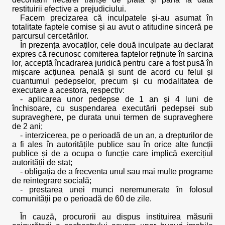
restituirii efective a prejudiciului.
Facem precizarea că inculpatele și-au asumat în
totalitate faptele comise și au avut o atitudine sinceră pe
parcursul cercetărilor.
În prezența avocaților, cele două inculpate au declarat
expres că recunosc comiterea faptelor reținute în sarcina
lor, acceptă încadrarea juridică pentru care a fost pusă în
mișcare acțiunea penală și sunt de acord cu felul și
cuantumul pedepselor, precum și cu modalitatea de
executare a acestora, respectiv:
- aplicarea unor pedepse de 1 an și 4 luni de
închisoare, cu suspendarea executării pedepsei sub
supraveghere, pe durata unui termen de supraveghere
de 2 ani;
- interzicerea, pe o perioadă de un an, a drepturilor de
a fi ales în autoritățile publice sau în orice alte funcții
publice și de a ocupa o funcție care implică exercițiul
autorității de stat;
- obligația de a frecventa unul sau mai multe programe
de reintegrare socială;
- prestarea unei munci neremunerate în folosul
comunității pe o perioadă de 60 de zile.
În cauză, procurorii au dispus instituirea măsurii