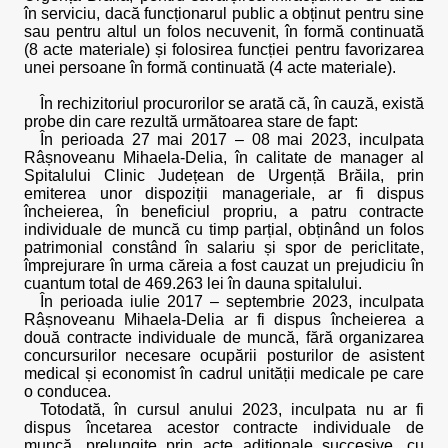
în serviciu, dacă funcționarul public a obținut pentru sine
sau pentru altul un folos necuvenit, în formă continuată
(8 acte materiale) și folosirea funcției pentru favorizarea
unei persoane în formă continuată (4 acte materiale).
În rechizitoriul procurorilor se arată că, în cauză, există
probe din care rezultă următoarea stare de fapt:
În perioada 27 mai 2017 – 08 mai 2023, inculpata
Râșnoveanu Mihaela-Delia, în calitate de manager al
Spitalului Clinic Județean de Urgență Brăila, prin
emiterea unor dispoziții manageriale, ar fi dispus
încheierea, în beneficiul propriu, a patru contracte
individuale de muncă cu timp parțial, obținând un folos
patrimonial constând în salariu și spor de periclitate,
împrejurare în urma căreia a fost cauzat un prejudiciu în
cuantum total de 469.263 lei în dauna spitalului.
În perioada iulie 2017 – septembrie 2023, inculpata
Râșnoveanu Mihaela-Delia ar fi dispus încheierea a
două contracte individuale de muncă, fără organizarea
concursurilor necesare ocupării posturilor de asistent
medical și economist în cadrul unității medicale pe care
o conducea.
Totodată, în cursul anului 2023, inculpata nu ar fi
dispus încetarea acestor contracte individuale de
muncă, prelungite prin acte adiționale succesive, cu