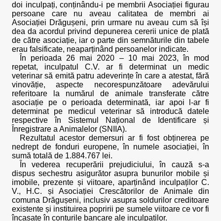
doi inculpați, conținându-i pe membrii Asociației figurau
persoane care nu aveau calitatea de membri ai
Asociației Drăgușeni, prin urmare nu aveau cum să își
dea da acordul privind depunerea cererii unice de plată
de către asociație, iar o parte din semnăturile din tabele
erau falsificate, neaparținând persoanelor indicate.
În perioada 26 mai 2020 – 10 mai 2023, în mod
repetat, inculpatul C.V. ar fi determinat un medic
veterinar să emită patru adeverințe în care a atestat, fără
vinovăție, aspecte necorespunzătoare adevărului
referitoare la numărul de animale transferate către
asociație pe o perioada determinată, iar apoi l-ar fi
determinat pe medicul veterinar să introducă datele
respective în Sistemul Național de Identificare și
Înregistrare a Animalelor (SNIIA).
Rezultatul acestor demersuri ar fi fost obținerea pe
nedrept de fonduri europene, în numele asociației, în
sumă totală de 1.884.767 lei.
În vederea recuperării prejudiciului, în cauză s-a
dispus sechestru asigurător asupra bunurilor mobile și
imobile, prezente și viitoare, aparținând inculpaților C.
V., H.C. și Asociației Crescătorilor de Animale din
comuna Drăgușeni, inclusiv asupra soldurilor creditoare
existente și instituirea popririi pe sumele viitoare ce vor fi
încasate în conturile bancare ale inculpaților.