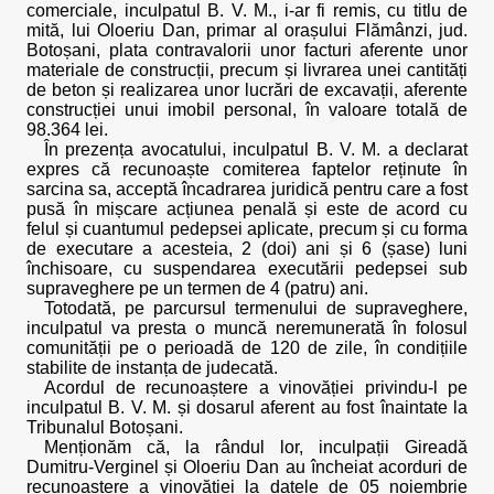
comerciale, inculpatul B. V. M., i-ar fi remis, cu titlu de
mită, lui Oloeriu Dan, primar al orașului Flămânzi, jud.
Botoșani, plata contravalorii unor facturi aferente unor
materiale de construcții, precum și livrarea unei cantități
de beton și realizarea unor lucrări de excavații, aferente
construcției unui imobil personal, în valoare totală de
98.364 lei.
În prezența avocatului, inculpatul B. V. M. a declarat
expres că recunoaște comiterea faptelor reținute în
sarcina sa, acceptă încadrarea juridică pentru care a fost
pusă în mișcare acțiunea penală și este de acord cu
felul și cuantumul pedepsei aplicate, precum și cu forma
de executare a acesteia, 2 (doi) ani și 6 (șase) luni
închisoare, cu suspendarea executării pedepsei sub
supraveghere pe un termen de 4 (patru) ani.
Totodată, pe parcursul termenului de supraveghere,
inculpatul va presta o muncă neremunerată în folosul
comunității pe o perioadă de 120 de zile, în condițiile
stabilite de instanța de judecată.
Acordul de recunoaștere a vinovăției privindu-l pe
inculpatul B. V. M. și dosarul aferent au fost înaintate la
Tribunalul Botoșani.
Menționăm că, la rândul lor, inculpații Gireadă
Dumitru-Verginel și Oloeriu Dan au încheiat acorduri de
recunoaștere a vinovăției la datele de 05 noiembrie