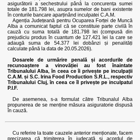
asigurătorii a sechestrului până la concurența sumei
totale de 181.798 lei, asupra sumelor de bani existente
în conturile bancare aparținând inculpatei C.A.M.
Agenția Județeană pentru Ocuparea Forței de Muncă
Alba a comunicat faptul că se constituie parte civilă în
cauză cu suma totală de 181.798 lei (compusă din
prejudiciu produs în cuantum de 127.421 lei la care se
adaugă suma de 54.377 lei dobânzi și penalități
calculate până la data de 20.05.2026).
Dosarele de urmărire penală și acordurile de
recunoaștere a vinovăției au fost înaintate
Tribunalului Alba, în ceea ce îi privește pe inculpații
C.A.M. și S.C. Irina Food Production S.R.L., respectiv
Tribunalului Cluj, în ceea ce îl privește pe inculpatul
P.I.F.
De asemenea, s-a formulat către Tribunalul Alba
propunerea de se menține măsura asiguratorie dispusă
în cauză.
Cu referire la toate cauzele anterior menționate, facem
precizarea că trimiterea în judecată și acordul de