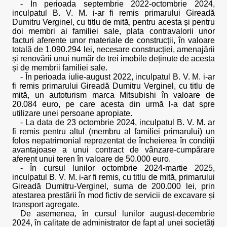
- În perioada septembrie 2022-octombrie 2024,
inculpatul B. V. M. i-ar fi remis primarului Gireadă
Dumitru Verginel, cu titlu de mită, pentru acesta și pentru
doi membri ai familiei sale, plata contravalorii unor
facturi aferente unor materiale de construcții, în valoare
totală de 1.090.294 lei, necesare construcției, amenajării
și renovării unui număr de trei imobile deținute de acesta
și de membrii familiei sale.
- În perioada iulie-august 2022, inculpatul B. V. M. i-ar
fi remis primarului Gireadă Dumitru Verginel, cu titlu de
mită, un autoturism marca Mitsubishi în valoare de
20.084 euro, pe care acesta din urmă l-a dat spre
utilizare unei persoane apropiate.
- La data de 23 octombrie 2024, inculpatul B. V. M. ar
fi remis pentru altul (membru al familiei primarului) un
folos nepatrimonial reprezentat de încheierea în condiții
avantajoase a unui contract de vânzare-cumpărare
aferent unui teren în valoare de 50.000 euro.
- În cursul lunilor octombrie 2024-martie 2025,
inculpatul B. V. M. i-ar fi remis, cu titlu de mită, primarului
Gireadă Dumitru-Verginel, suma de 200.000 lei, prin
atestarea prestării în mod fictiv de servicii de excavare și
transport agregate.
De asemenea, în cursul lunilor august-decembrie
2024, în calitate de administrator de fapt al unei societăți