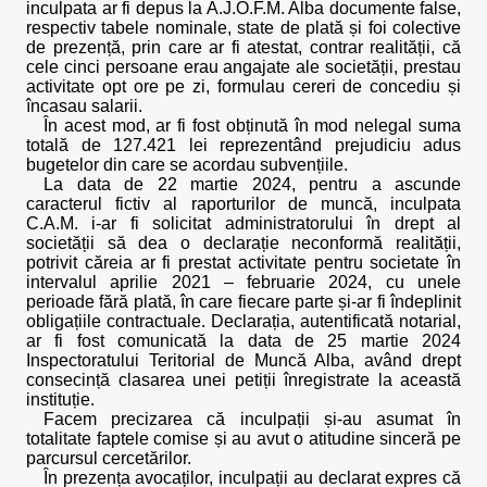
inculpata ar fi depus la A.J.O.F.M. Alba documente false,
respectiv tabele nominale, state de plată și foi colective
de prezență, prin care ar fi atestat, contrar realității, că
cele cinci persoane erau angajate ale societății, prestau
activitate opt ore pe zi, formulau cereri de concediu și
încasau salarii.
În acest mod, ar fi fost obținută în mod nelegal suma
totală de 127.421 lei reprezentând prejudiciu adus
bugetelor din care se acordau subvențiile.
La data de 22 martie 2024, pentru a ascunde
caracterul fictiv al raporturilor de muncă, inculpata
C.A.M. i-ar fi solicitat administratorului în drept al
societății să dea o declarație neconformă realității,
potrivit căreia ar fi prestat activitate pentru societate în
intervalul aprilie 2021 – februarie 2024, cu unele
perioade fără plată, în care fiecare parte și-ar fi îndeplinit
obligațiile contractuale. Declarația, autentificată notarial,
ar fi fost comunicată la data de 25 martie 2024
Inspectoratului Teritorial de Muncă Alba, având drept
consecință clasarea unei petiții înregistrate la această
instituție.
Facem precizarea că inculpații și-au asumat în
totalitate faptele comise și au avut o atitudine sinceră pe
parcursul cercetărilor.
În prezența avocaților, inculpații au declarat expres că