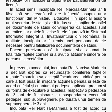
respectiv foi matricole și diplome de bacalaureat ori de
licență.
În acest sens, inculpata Rei Narcisa-Marinela ar fi
lăsat să se creadă că are influență asupra unor
funcționari din Ministerul Educației, în special asupra
unui secretar de stat, și ar fi indus solicitanților de astfel
de documente de studii convingerea că acestea sunt
autentice, iar datele înscrise în ele figurează în Sistemul
Informatic Integrat al Învățământului din România. În
realitate, inculpata ar fi remis unei persoane datele
necesare pentru falsificarea documentelor de studii.
Facem precizarea că inculpata și-a asumat în
totalitate faptele comise și a avut o atitudine sinceră pe
parcursul cercetărilor.
În prezența avocatului, inculpata Rei Narcisa-Marinela
a declarat expres că recunoaște comiterea faptelor
reținute în sarcina sa, acceptă încadrarea juridică pentru
care a fost pusă în mișcare acțiunea penală și este de
acord cu felul și cuantumul pedepsei aplicate, precum și
cu forma de executare a acesteia, respectiv o pedeapsă
de 3 ani de închisoare cu suspendarea executării
pedepsei sub supraveghere, pe durata unui termen de
supraveghere de 3 ani.
Inculpata Rei Narcisa-Marinela a fost de acord cu