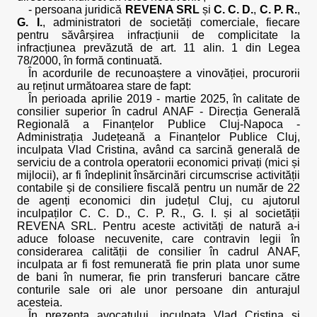
- persoana juridică
REVENA SRL
și
C. C. D.
,
C. P. R.
,
G. I.
, administratori de societăți comerciale, fiecare
pentru săvârșirea infracțiunii de complicitate la
infracțiunea prevăzută de art. 11 alin. 1 din Legea
78/2000, în formă continuată.
În acordurile de recunoaștere a vinovăției, procurorii
au reținut următoarea stare de fapt:
În perioada aprilie 2019 - martie 2025, în calitate de
consilier superior în cadrul ANAF - Direcția Generală
Regională a Finanțelor Publice Cluj-Napoca -
Administrația Județeană a Finanțelor Publice Cluj,
inculpata Vlad Cristina, având ca sarcină generală de
serviciu de a controla operatorii economici privați (mici și
mijlocii), ar fi îndeplinit însărcinări circumscrise activității
contabile și de consiliere fiscală pentru un număr de 22
de agenți economici din județul Cluj, cu ajutorul
inculpaților C. C. D., C. P. R., G. I. și al societății
REVENA SRL. Pentru aceste activități de natură a-i
aduce foloase necuvenite, care contravin legii în
considerarea calității de consilier în cadrul ANAF,
inculpata ar fi fost remunerată fie prin plata unor sume
de bani în numerar, fie prin transferuri bancare către
conturile sale ori ale unor persoane din anturajul
acesteia.
În prezența avocatului, inculpata Vlad Cristina și