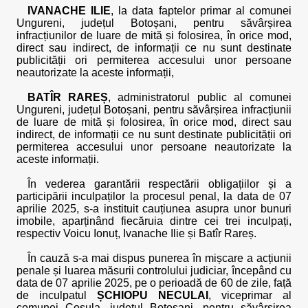
IVANACHE ILIE
, la data faptelor primar al comunei
Ungureni, județul Botoșani, pentru săvârșirea
infracțiunilor de luare de mită și folosirea, în orice mod,
direct sau indirect, de informații ce nu sunt destinate
publicității ori permiterea accesului unor persoane
neautorizate la aceste informații,
BATÎR RAREȘ
, administratorul public al comunei
Ungureni, județul Botoșani, pentru săvârșirea infracțiunii
de luare de mită și folosirea, în orice mod, direct sau
indirect, de informații ce nu sunt destinate publicității ori
permiterea accesului unor persoane neautorizate la
aceste informații.
În vederea garantării respectării obligațiilor și a
participării inculpaților la procesul penal, la data de 07
aprilie 2025, s-a instituit cauțiunea asupra unor bunuri
imobile, aparținând fiecăruia dintre cei trei inculpați,
respectiv Voicu Ionuț, Ivanache Ilie și Batîr Rareș.
În cauză s-a mai dispus punerea în mișcare a acțiunii
penale și luarea măsurii controlului judiciar, începând cu
data de 07 aprilie 2025, pe o perioadă de 60 de zile, față
de inculpatul
ȘCHIOPU NECULAI
, viceprimar al
comunei Coșula, județul Botoșani, pentru săvârșirea