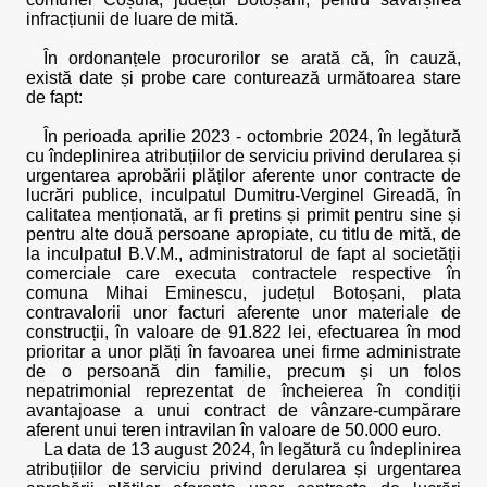
infracțiunii de luare de mită.
În ordonanțele procurorilor se arată că, în cauză,
există date și probe care conturează următoarea stare
de fapt:
În perioada aprilie 2023 - octombrie 2024, în legătură
cu îndeplinirea atribuțiilor de serviciu privind derularea și
urgentarea aprobării plăților aferente unor contracte de
lucrări publice, inculpatul Dumitru-Verginel Gireadă, în
calitatea menționată, ar fi pretins și primit pentru sine și
pentru alte două persoane apropiate, cu titlu de mită, de
la inculpatul B.V.M., administratorul de fapt al societății
comerciale care executa contractele respective în
comuna Mihai Eminescu, județul Botoșani, plata
contravalorii unor facturi aferente unor materiale de
construcții, în valoare de 91.822 lei, efectuarea în mod
prioritar a unor plăți în favoarea unei firme administrate
de o persoană din familie, precum și un folos
nepatrimonial reprezentat de încheierea în condiții
avantajoase a unui contract de vânzare-cumpărare
aferent unui teren intravilan în valoare de 50.000 euro.
La data de 13 august 2024, în legătură cu îndeplinirea
atribuțiilor de serviciu privind derularea și urgentarea