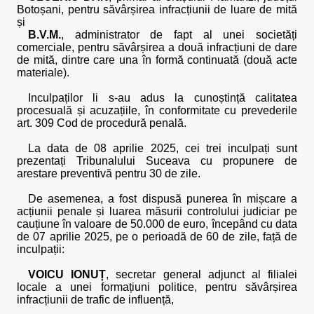
Botoșani, pentru săvârșirea infracțiunii de luare de mită
și
B.V.M.
, administrator de fapt al unei societăți
comerciale, pentru săvârșirea a două infracțiuni de dare
de mită, dintre care una în formă continuată (două acte
materiale).
Inculpaților li s-au adus la cunoștință calitatea
procesuală și acuzațiile, în conformitate cu prevederile
art. 309 Cod de procedură penală.
La data de 08 aprilie 2025, cei trei inculpați sunt
prezentați Tribunalului Suceava cu propunere de
arestare preventivă pentru 30 de zile.
De asemenea, a fost dispusă punerea în mișcare a
acțiunii penale și luarea măsurii controlului judiciar pe
cauțiune în valoare de 50.000 de euro, începând cu data
de 07 aprilie 2025, pe o perioadă de 60 de zile, față de
inculpații:
VOICU IONUȚ
, secretar general adjunct al filialei
locale a unei formațiuni politice, pentru săvârșirea
infracțiunii de trafic de influență,