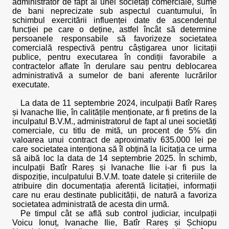
administrator de fapt al unei societăți comerciale, sume
de bani neprecizate sub aspectul cuantumului, în
schimbul exercitării influenței date de ascendentul
funcției pe care o deține, astfel încât să determine
persoanele responsabile să favorizeze societatea
comercială respectivă pentru câștigarea unor licitații
publice, pentru executarea în condiții favorabile a
contractelor aflate în derulare sau pentru deblocarea
administrativă a sumelor de bani aferente lucrărilor
executate.
La data de 11 septembrie 2024, inculpații Batîr Rareș
și Ivanache Ilie, în calitățile menționate, ar fi pretins de la
inculpatul B.V.M., administratorul de fapt al unei societăți
comerciale, cu titlu de mită, un procent de 5% din
valoarea unui contract de aproximativ 635.000 lei pe
care societatea intenționa să îl obțină la licitația ce urma
să aibă loc la data de 14 septembrie 2025. În schimb,
inculpații Batîr Rareș și Ivanache Ilie i-ar fi pus la
dispoziție, inculpatului B.V.M. toate datele și criteriile de
atribuire din documentația aferentă licitației, informații
care nu erau destinate publicității, de natură a favoriza
societatea administrată de acesta din urmă.
Pe timpul cât se află sub control judiciar, inculpații
Voicu Ionuț, Ivanache Ilie, Batîr Rareș și Șchiopu