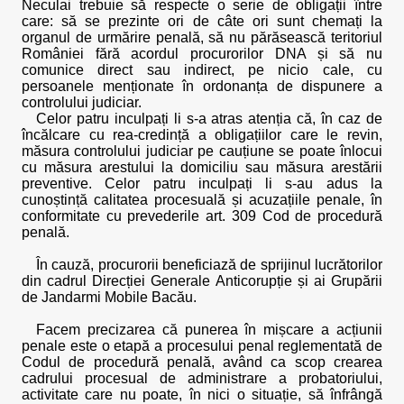
Neculai trebuie să respecte o serie de obligații între
care: să se prezinte ori de câte ori sunt chemați la
organul de urmărire penală, să nu părăsească teritoriul
României fără acordul procurorilor DNA și să nu
comunice direct sau indirect, pe nicio cale, cu
persoanele menționate în ordonanța de dispunere a
controlului judiciar.
Celor patru inculpați li s-a atras atenția că, în caz de
încălcare cu rea-credință a obligațiilor care le revin,
măsura controlului judiciar pe cauțiune se poate înlocui
cu măsura arestului la domiciliu sau măsura arestării
preventive. Celor patru inculpați li s-au adus la
cunoștință calitatea procesuală și acuzațiile penale, în
conformitate cu prevederile art. 309 Cod de procedură
penală.
În cauză, procurorii beneficiază de sprijinul lucrătorilor
din cadrul Direcției Generale Anticorupție și ai Grupării
de Jandarmi Mobile Bacău.
Facem precizarea că punerea în mișcare a acțiunii
penale este o etapă a procesului penal reglementată de
Codul de procedură penală, având ca scop crearea
cadrului procesual de administrare a probatoriului,
activitate care nu poate, în nici o situație, să înfrângă