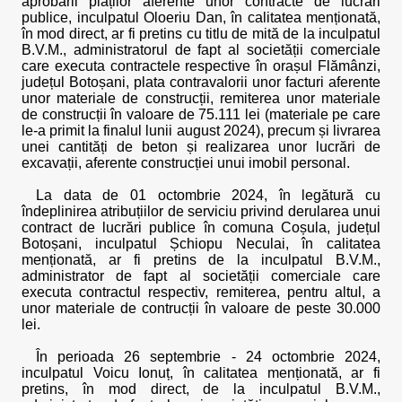
aprobării plăților aferente unor contracte de lucrări
publice, inculpatul Oloeriu Dan, în calitatea menționată,
în mod direct, ar fi pretins cu titlu de mită de la inculpatul
B.V.M., administratorul de fapt al societății comerciale
care executa contractele respective în orașul Flămânzi,
județul Botoșani, plata contravalorii unor facturi aferente
unor materiale de construcții, remiterea unor materiale
de construcții în valoare de 75.111 lei (materiale pe care
le-a primit la finalul lunii august 2024), precum și livrarea
unei cantități de beton și realizarea unor lucrări de
excavații, aferente construcției unui imobil personal.
La data de 01 octombrie 2024, în legătură cu
îndeplinirea atribuțiilor de serviciu privind derularea unui
contract de lucrări publice în comuna Coșula, județul
Botoșani, inculpatul Șchiopu Neculai, în calitatea
menționată, ar fi pretins de la inculpatul B.V.M.,
administrator de fapt al societății comerciale care
executa contractul respectiv, remiterea, pentru altul, a
unor materiale de contrucții în valoare de peste 30.000
lei.
În perioada 26 septembrie - 24 octombrie 2024,
inculpatul Voicu Ionuț, în calitatea menționată, ar fi
pretins, în mod direct, de la inculpatul B.V.M.,