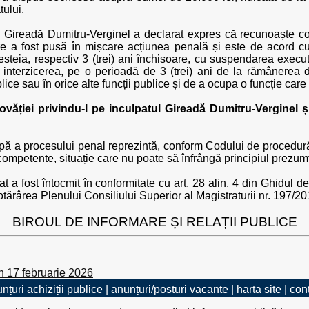
tului.
l Gireadă Dumitru-Verginel a declarat expres că recunoaște com
re a fost pusă în mișcare acțiunea penală și este de acord cu
steia, respectiv 3 (trei) ani închisoare, cu suspendarea exec
 interzicerea, pe o perioadă de 3 (trei) ani de la rămânerea d
blice sau în orice alte funcții publice și de a ocupa o funcție care i
ăției privindu-l pe inculpatul Gireadă Dumitru-Verginel și
ă a procesului penal reprezintă, conform Codului de procedură 
 competente, situație care nu poate să înfrângă principiul prezum
 fost întocmit în conformitate cu art. 28 alin. 4 din Ghidul de 
tărârea Plenului Consiliului Superior al Magistraturii nr. 197/20
BIROUL DE INFORMARE ȘI RELAȚII PUBLICE
n 17 februarie 2026
nțuri achiziții publice
|
anunțuri/posturi vacante
|
harta site
|
con