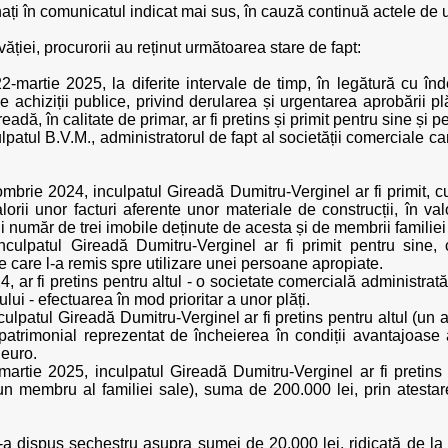
nați în comunicatul indicat mai sus, în cauză continuă actele de 
ăției, procurorii au reținut următoarea stare de fapt:
-martie 2025, la diferite intervale de timp, în legătură cu îndep
e achiziții publice, privind derularea și urgentarea aprobării pl
dă, în calitate de primar, ar fi pretins și primit pentru sine și pe
lpatul B.V.M., administratorul de fapt al societății comerciale 
brie 2024, inculpatul Gireadă Dumitru-Verginel ar fi primit, cu 
lorii unor facturi aferente unor materiale de construcții, în v
ui număr de trei imobile deținute de acesta și de membrii familiei
nculpatul Gireadă Dumitru-Verginel ar fi primit pentru sine,
e care l-a remis spre utilizare unei persoane apropiate.
 ar fi pretins pentru altul - o societate comercială administrată
ului - efectuarea în mod prioritar a unor plăți.
lpatul Gireadă Dumitru-Verginel ar fi pretins pentru altul (un alt
nepatrimonial reprezentat de încheierea în condiții avantajoas
 euro.
martie 2025, inculpatul Gireadă Dumitru-Verginel ar fi pretins ș
n membru al familiei sale), suma de 200.000 lei, prin atestarea
s-a dispus sechestru asupra sumei de 20.000 lei, ridicată de la