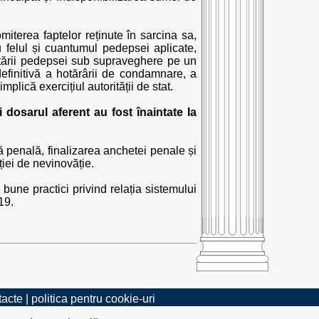
iterea faptelor reținute în sarcina sa,
 felul și cuantumul pedepsei aplicate,
utării pedepsei sub supraveghere pe un
efinitivă a hotărârii de condamnare, a
mplică exercițiul autorității de stat.
 dosarul aferent au fost înaintate la
penală, finalizarea anchetei penale și
ției de nevinovăție.
bune practici privind relația sistemului
19.
tacte
|
politica pentru cookie-uri