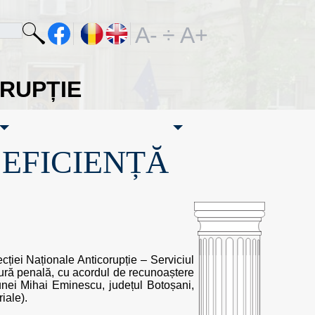
A-
÷
A+
ORUPȚIE
·EFICIENȚĂ
ecției Naționale Anticorupție – Serviciul
dură penală, cu acordul de recunoaștere
munei Mihai Eminescu, județul Botoșani,
iale).