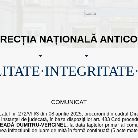
IRECȚIA NAȚIONALĂ ANTIC
ITATE·INTEGRITATE
COMUNICAT
atul nr. 272/VIII/3 din 08 aprilie 2025
, procurorii din cadrul Dir
 instanței de judecată, în baza dispozițiilor art. 483 Cod proce
READĂ DUMITRU-VERGINEL
, la data faptelor primar al co
irea infracțiunii de luare de mită în formă continuată (5 acte mater