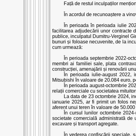
Față de restul inculpaților mențio
În acordul de recunoaștere a vinov
În perioada în perioada iulie 2022
facilitarea adjudecării unor contracte d
publice, inculpatul Dumitru-Verginel Girea
bunuri și foloase necuvenite, de la incu
cum urmează:
În perioada septembrie 2022-octom
membri ai familiei sale, plata contrava
construcției, amenajării și renovării un
În perioada iulie-august 2022, i
Mitsubishi în valoare de 20.084 euro, p
În perioada august-octombrie 2024,
relații comerciale cu societatea mituitor
La data de 23 octombrie 2024, incu
ianuarie 2025, ar fi primit un folos 
aferent unui teren în valoare de 50.000
În cursul lunilor octombrie 2024-
societate comercială administrată de u
excavare și transport agregate.
În vederea confiscării speciale, 