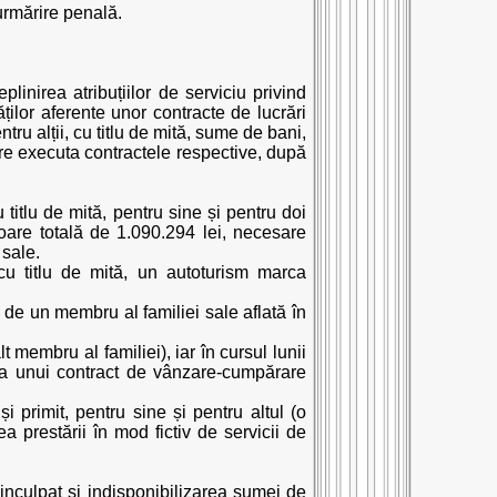
urmărire penală.
linirea atribuțiilor de serviciu privind
ăților aferente unor contracte de lucrări
ntru alții, cu titlu de mită, sume de bani,
care executa contractele respective, după
titlu de mită, pentru sine și pentru doi
aloare totală de 1.090.294 lei, necesare
 sale.
 cu titlu de mită, un autoturism marca
 de un membru al familiei sale aflată în
 membru al familiei), iar în cursul lunii
e a unui contract de vânzare-cumpărare
i primit, pentru sine și pentru altul (o
 prestării în mod fictiv de servicii de
 inculpat și indisponibilizarea sumei de