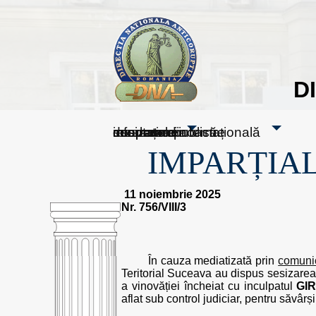
D
sesizați-ne
despre noi
rezultatele noastre
mass media
informare publică
cooperare internațională
IMPARȚIAL
11 noiembrie 2025
Nr. 756/VIII/3
În cauza mediatizată prin
comunic
Teritorial Suceava au dispus sesizarea
a vinovăției încheiat cu inculpatul
GI
aflat sub control judiciar, pentru săvârș