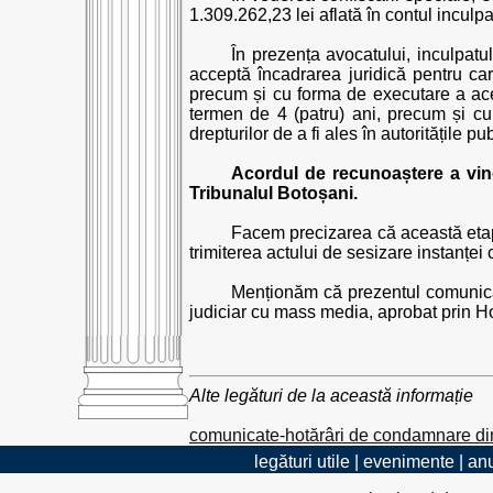
1.309.262,23 lei aflată în contul inculpa
În prezența avocatului, inculpatu
acceptă încadrarea juridică pentru ca
precum și cu forma de executare a ace
termen de 4 (patru) ani, precum și cu
drepturilor de a fi ales în autoritățile pu
Acordul de recunoaștere a vinov
Tribunalul Botoșani.
Facem precizarea că această etap
trimiterea actului de sesizare instanței
Menționăm că prezentul comunicat a
judiciar cu mass media, aprobat prin Ho
Alte legături de la această informație
comunicate-hotărâri de condamnare di
legături utile
|
evenimente
|
anu