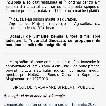
inculpata a solicitat restituirea ei în original pentru a fi
scoasă din circuitul civil, iar suma aferentă sprijinului
financiar pentru suprafața de 112 ha nu a mai fost plătită.
În cauză s-au dispus măsuri asigurătorii.
Agenția de Plăți și Intervenție în Agricultură s-a
constituit parte civilă în dosar.
Dosarul de urmărire penală a fost trimis spre
judecare la Tribunalul Suceava, cu propunere de
menținere a măsurilor asigurătorii.
Menționăm că toate comunicatele au fost întocmite în
conformitate cu art. 28 alin. 4 din Ghidul de bune practici
privind relația sistemului judiciar cu mass media,
aprobat prin Hotărârea Plenului Consiliului Superior al
Magistraturii nr. 197/2019.
BIROUL DE INFORMARE ȘI RELAȚII PUBLICE
Alte legături de la această informație
comunicate-hotărâri de condamnare din 15 martie 2025