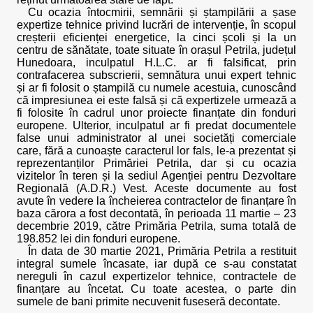
Cu ocazia întocmirii, semnării și ștampilării a șase
expertize tehnice privind lucrări de intervenție, în scopul
creșterii eficienței energetice, la cinci școli și la un
centru de sănătate, toate situate în orașul Petrila, județul
Hunedoara, inculpatul H.L.C. ar fi falsificat, prin
contrafacerea subscrierii, semnătura unui expert tehnic
și ar fi folosit o ștampilă cu numele acestuia, cunoscând
că impresiunea ei este falsă și că expertizele urmează a
fi folosite în cadrul unor proiecte finanțate din fonduri
europene. Ulterior, inculpatul ar fi predat documentele
false unui administrator al unei societăți comerciale
care, fără a cunoaște caracterul lor fals, le-a prezentat și
reprezentanților Primăriei Petrila, dar și cu ocazia
vizitelor în teren și la sediul Agenției pentru Dezvoltare
Regională (A.D.R.) Vest. Aceste documente au fost
avute în vedere la încheierea contractelor de finanțare în
baza cărora a fost decontată, în perioada 11 martie – 23
decembrie 2019, către Primăria Petrila, suma totală de
198.852 lei din fonduri europene.
În data de 30 martie 2021, Primăria Petrila a restituit
integral sumele încasate, iar după ce s-au constatat
nereguli în cazul expertizelor tehnice, contractele de
finanțare au încetat. Cu toate acestea, o parte din
sumele de bani primite necuvenit fuseseră decontate.