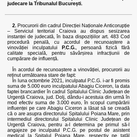
judecare la Tribunalul București.
2.
Procurorii din cadrul Direcției Naționale Anticorupție
– Serviciul teritorial Craiova au dispus sesizarea
instanței de judecată, în baza dispozițiilor art. 483 Cod
procedură penală, cu acordul de recunoaștere a
vinovăției inculpatului
P.C.G.
, persoană fizică fără
calitate specială, pentru săvârșirea infracțiunii de
cumpărare de influență.
În acordul de recunoaștere a vinovăției, procurorii au
reținut următoarea stare de fapt:
În luna octombrie 2021, inculpatul P.C.G. i-ar fi promis
suma de 5.000 euro inculpatului Abagiu Ciceron, la data
faptei brancardier în cadrul Spitalului Clinic Județean de
Urgență Craiova, jud. Dolj, dându-i acestuia din urmă în
mod efectiv suma de 3.000 euro, în scopul cumpărării
influenței pe care Abagiu Ciceron a lăsat să se creadă
că o are asupra directorului Spitalului Poiana Mare, prin
intermediul directorului Spitalului Clinic Județean de
Urgență Craiova, pentru a-l determina pe primul să-l
angajeze pe inculpatul P.C.G. pe postul de asistent
medical la Spitalul Poiana Mare, respectiv pe tatăl