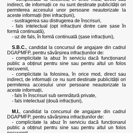
indirect, de informații ce nu sunt destinate publicității ori
permiterea accesului unor persoane neautorizate la
aceste informații (trei infracțiuni),
- sustragerea sau distrugerea de înscrisuri,
- fals intelectual (opt infracțiuni dintre care șase în
formă continuată),
- uz de fals, în formă continuată (șase infracțiuni),
S.B.C.
, candidat la concursul de angajare din cadrul
DGAPMFP, pentru săvârșirea infracțiunilor de:
- complicitate la abuz în serviciu dacă funcționarul
public a obținut pentru sine sau pentru altul un folos
necuvenit,
- complicitate la folosirea, în orice mod, direct sau
indirect, de informații ce nu sunt destinate publicității ori
permiterea accesului unor persoane neautorizate la
aceste informații,
- fals în înscrisuri sub semnătură private,
- fals intelectual (două infracțiuni),
M.I.
, candidat la concursul de angajare din cadrul
DGAPMFP, pentru săvârșirea infracțiunilor de:
- complicitate la abuz în serviciu dacă funcționarul
public a obținut pentru sine sau pentru altul un folos
necuvenit,