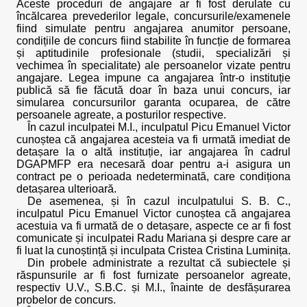
Aceste proceduri de angajare ar fi fost derulate cu
încălcarea prevederilor legale, concursurile/examenele
fiind simulate pentru angajarea anumitor persoane,
condițiile de concurs fiind stabilite în funcție de formarea
și aptitudinile profesionale (studii, specializări și
vechimea în specialitate) ale persoanelor vizate pentru
angajare. Legea impune ca angajarea într-o instituție
publică să fie făcută doar în baza unui concurs, iar
simularea concursurilor garanta ocuparea, de către
persoanele agreate, a posturilor respective.
În cazul inculpatei M.I., inculpatul Picu Emanuel Victor
cunoștea că angajarea acesteia va fi urmată imediat de
detașare la o altă instituție, iar angajarea în cadrul
DGAPMFP era necesară doar pentru a-i asigura un
contract pe o perioada nedeterminată, care condiționa
detașarea ulterioară.
De asemenea, și în cazul inculpatului S. B. C.,
inculpatul Picu Emanuel Victor cunoștea că angajarea
acestuia va fi urmată de o detașare, aspecte ce ar fi fost
comunicate și inculpatei Radu Mariana și despre care ar
fi luat la cunoștință și inculpata Cristea Cristina Luminița.
Din probele administrate a rezultat că subiectele și
răspunsurile ar fi fost furnizate persoanelor agreate,
respectiv U.V., S.B.C. și M.I., înainte de desfășurarea
probelor de concurs.