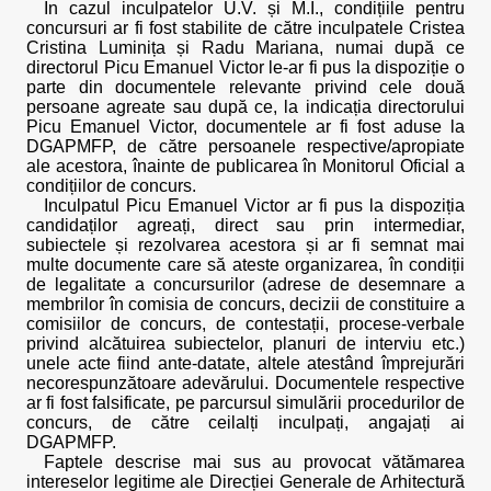
În cazul inculpatelor U.V. și M.I., condițiile pentru
concursuri ar fi fost stabilite de către inculpatele Cristea
Cristina Luminița și Radu Mariana, numai după ce
directorul Picu Emanuel Victor le-ar fi pus la dispoziție o
parte din documentele relevante privind cele două
persoane agreate sau după ce, la indicația directorului
Picu Emanuel Victor, documentele ar fi fost aduse la
DGAPMFP, de către persoanele respective/apropiate
ale acestora, înainte de publicarea în Monitorul Oficial a
condițiilor de concurs.
Inculpatul Picu Emanuel Victor ar fi pus la dispoziția
candidaților agreați, direct sau prin intermediar,
subiectele și rezolvarea acestora și ar fi semnat mai
multe documente care să ateste organizarea, în condiții
de legalitate a concursurilor (adrese de desemnare a
membrilor în comisia de concurs, decizii de constituire a
comisiilor de concurs, de contestații, procese-verbale
privind alcătuirea subiectelor, planuri de interviu etc.)
unele acte fiind ante-datate, altele atestând împrejurări
necorespunzătoare adevărului. Documentele respective
ar fi fost falsificate, pe parcursul simulării procedurilor de
concurs, de către ceilalți inculpați, angajați ai
DGAPMFP.
Faptele descrise mai sus au provocat vătămarea
intereselor legitime ale Direcției Generale de Arhitectură