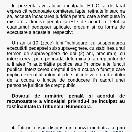
În prezența avocatului, inculpatul H.L.C. a declarat
expres că recunoaște comiterea faptei reținute în sarcina
sa, acceptă încadrarea juridică pentru care a fost pusă în
mișcare acțiunea penală și este de acord cu felul și
cuantumul pedepsei aplicate, precum și cu forma de
executare a acesteia, respectiv:
Un an și 10 (zece) luni închisoare, cu suspendarea
executării pedepsei sub supraveghere, cu stabilirea unui
termen de supraveghere de doi (2) ani, precum și cu
interzicerea, pe o perioadă determinată, a drepturilor de
a fi ales în autoritățile publice sau în orice alte funcții
publice, interzicerea dreptului de a ocupa o funcție care
implică exercițiul autorității de stat; interzicerea dreptului
de a ocupa o funcție de conducere în cadrul unei
persoane juridice de drept public.
Dosarul de urmărire penală și acordul de
recunoaștere a vinovăției privindu-i pe inculpat au
fost înaintate la Tribunalul Hunedoara.
4.
Într-un dosar disjuns din cauza mediatizată prin