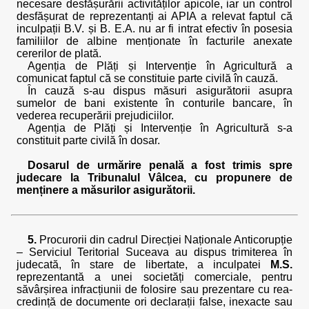
necesare desfășurării activităților apicole, iar un control
desfășurat de reprezentanți ai APIA a relevat faptul că
inculpații B.V. și B. E.A. nu ar fi intrat efectiv în posesia
familiilor de albine menționate în facturile anexate
cererilor de plată.
Agenția de Plăți și Intervenție în Agricultură a
comunicat faptul că se constituie parte civilă în cauză.
În cauză s-au dispus măsuri asigurătorii asupra
sumelor de bani existente în conturile bancare, în
vederea recuperării prejudiciilor.
Agenția de Plăți și Intervenție în Agricultură s-a
constituit parte civilă în dosar.
Dosarul de urmărire penală a fost trimis spre
judecare la Tribunalul Vâlcea, cu propunere de
menținere a măsurilor asigurătorii.
5.
Procurorii din cadrul Direcției Naționale Anticorupție
– Serviciul Teritorial Suceava au dispus trimiterea în
judecată, în stare de libertate, a inculpatei
M.S.
reprezentantă a unei societăți comerciale, pentru
săvârșirea infracțiunii de folosire sau prezentare cu rea-
credință de documente ori declarații false, inexacte sau