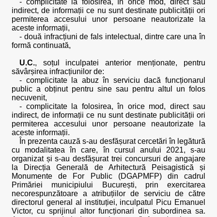
- complicitate la folosirea, în orice mod, direct sau
indirect, de informații ce nu sunt destinate publicității ori
permiterea accesului unor persoane neautorizate la
aceste informații,
- două infracțiuni de fals intelectual, dintre care una în
formă continuată,
U.C.
, soțul inculpatei anterior menționate, pentru
săvârșirea infracțiunilor de:
- complicitate la abuz în serviciu dacă funcționarul
public a obținut pentru sine sau pentru altul un folos
necuvenit,
- complicitate la folosirea, în orice mod, direct sau
indirect, de informații ce nu sunt destinate publicității ori
permiterea accesului unor persoane neautorizate la
aceste informații.
În prezenta cauză s-au desfășurat cercetări în legătură
cu modalitatea în care, în cursul anului 2021, s-au
organizat și s-au desfășurat trei concursuri de angajare
la Direcția Generală de Arhitectură Peisagistică și
Monumente de For Public (DGAPMFP) din cadrul
Primăriei municipiului București, prin exercitarea
necorespunzătoare a atribuțiilor de serviciu de către
directorul general al instituției, inculpatul Picu Emanuel
Victor, cu sprijinul altor funcționari din subordinea sa.