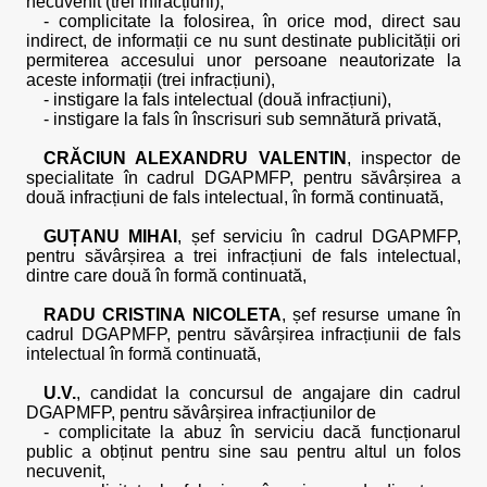
necuvenit (trei infracțiuni),
- complicitate la folosirea, în orice mod, direct sau
indirect, de informații ce nu sunt destinate publicității ori
permiterea accesului unor persoane neautorizate la
aceste informații (trei infracțiuni),
- instigare la fals intelectual (două infracțiuni),
- instigare la fals în înscrisuri sub semnătură privată,
CRĂCIUN ALEXANDRU VALENTIN
, inspector de
specialitate în cadrul DGAPMFP, pentru săvârșirea a
două infracțiuni de fals intelectual, în formă continuată,
GUȚANU MIHAI
, șef serviciu în cadrul DGAPMFP,
pentru săvârșirea a trei infracțiuni de fals intelectual,
dintre care două în formă continuată,
RADU CRISTINA NICOLETA
, șef resurse umane în
cadrul DGAPMFP, pentru săvârșirea infracțiunii de fals
intelectual în formă continuată,
U.V.
, candidat la concursul de angajare din cadrul
DGAPMFP, pentru săvârșirea infracțiunilor de
- complicitate la abuz în serviciu dacă funcționarul
public a obținut pentru sine sau pentru altul un folos
necuvenit,