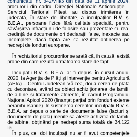
comunicatul nr. 342/VIII/3 din data de 11 aprilie 2024
,
procurorii din cadrul Direcției Naționale Anticorupție –
Serviciul Teritorial Pitești au dispus trimiterea în
judecată, în stare de libertate, a inculpaților
B.V.
și
B.E.A.
, persoane fizice fără calitate specială, pentru
săvârșirea infracțiunii de folosire sau prezentare cu rea-
credință de documente ori declarații false, inexacte sau
incomplete, dacă fapta are ca rezultat obținerea pe
nedrept de fonduri europene.
În rechizitoriul procurorilor se arată că, în cauză, există
probe din care rezultă următoarea stare de fapt:
Inculpații B.V. și B.E.A. ar fi depus, în cursul anului
2020, la Agenția de Plăți și Intervenție pentru Agricultură
(APIA) – Centrul Județean Vâlcea, două cereri de plată
cu decontare, având ca obiect achiziționarea de familii
de albine și tratamente aferente, în cadrul Programului
Național Apicol 2020 (finanțat parțial prin fonduri externe
nerambursabile). În susținerea cererilor, inculpații B.V. și
B.E.A. ar depus o serie de documente false (facturi și
documente de plată) menite să ateste achiziția de familii
de albine, obținând pe nedrept suma totală de 34.122
lei.
În plus, cei doi inculpați nu ar fi avut competențele