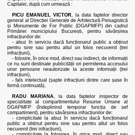
Capitalei, după cum urmează :
PICU EMANUEL VICTOR
, la data faptelor director
general al Direcției Generale de Arhitectură Peisagistică
și Monumente de For Public (DGAPMFP) din cadrul
Primăriei municipiului București, pentru săvârșirea
infracțiunilor de:
- abuz în serviciu dacă funcționarul public a obținut
pentru sine sau pentru altul un folos necuvenit (trei
infracțiuni),
- folosire, în orice mod, direct sau indirect, de informații
ce nu sunt destinate publicității ori permiterea accesului
unor persoane neautorizate la aceste informații (trei
infracțiuni),
- fals intelectual (șapte infracțiuni dintre care șase în
formă continuată),
RADU MARIANA
, la data faptelor inspector de
specialitate al compartimentului Resurse Umane al
DGAPMFP (îndeplinind temporar funcția de șef
compartiment), pentru săvârșirea infracțiunilor de:
- complicitate la abuz în serviciu dacă funcționarul
public a obținut pentru sine sau pentru altul un folos
necuvenit (trei infracțiuni),
- complicitate la folosirea, în orice mod, direct sau