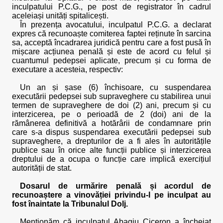
inculpatului P.C.G., pe post de registrator în cadrul
aceleiași unități spitalicești.
În prezența avocatului, inculpatul P.C.G. a declarat
expres că recunoaște comiterea faptei reținute în sarcina
sa, acceptă încadrarea juridică pentru care a fost pusă în
mișcare acțiunea penală și este de acord cu felul și
cuantumul pedepsei aplicate, precum și cu forma de
executare a acesteia, respectiv:
Un an și șase (6) închisoare, cu suspendarea
executării pedepsei sub supraveghere cu stabilirea unui
termen de supraveghere de doi (2) ani, precum și cu
interzicerea, pe o perioadă de 2 (doi) ani de la
rămânerea definitivă a hotărârii de condamnare prin
care s-a dispus suspendarea executării pedepsei sub
supraveghere, a drepturilor de a fi ales în autoritățile
publice sau în orice alte funcții publice și interzicerea
dreptului de a ocupa o funcție care implică exercițiul
autorității de stat.
Dosarul de urmărire penală și acordul de
recunoaștere a vinovăției privindu-l pe inculpat au
fost înaintate la Tribunalul Dolj.
Menționăm că inculpatul Abagiu Ciceron a încheiat