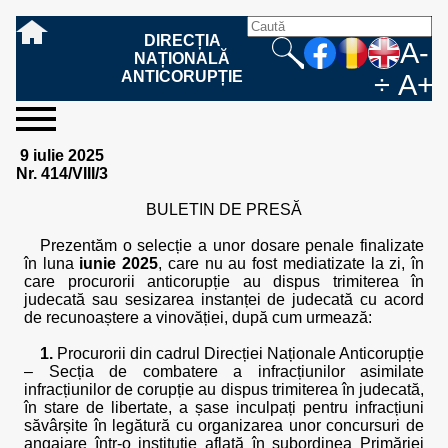
DIRECȚIA
A-
NAȚIONALĂ
ANTICORUPȚIE
÷
A+
sesizați-
despre
rezultatele
mass
informare
cooperare
Ce
Cum
Cum
Ce
Fazele
Ce
Care sunt
Cum
Cine
Cu ce
Sursele
Structura
Conducerea
Structuri
Cadrul
Resurse
Resurse
Integritate
Rapoarte
Hotărâri
Biroul de
Comunicate
Model de
Drept
Evenimente
Persoana
Model
Raportul
Legea
Protecția
Modalități
Programe
Evenimente
Cadrul legal
9 iulie 2025
ne
noi
noastre
media
publică
internațională
înseamnă
sesizați
este
trebuie
procesului
urmează
drepturile și
sprijiniți
lucrează
se
de
teritoriale
legal
financiare
umane
instituțională
de
penale
informare
de presă
acreditare
la
responsabilă
solicitare
anual
544/2001
datelor
de
internaționale
internațional
Nr. 414/VIII/3
fapta de
o faptă
protejat
să
penal
după ce
obligațiile
DNA
la DNA?
ocupă
informații
și achiziții
activitate
definitive
și relații
replică
cu
informații
privind
și norme
cu
contestare
corupție
de
cel care
conțină o
sesizez
persoanelor
oferind
DNA?
ale DNA
publice
în cauze
publice -
informarea
în baza
aplicarea
de
caracter
a
BULETIN DE PRESĂ
corupție?
denunță?
sesizare?
o faptă
în procesul
date
de
Contacte
publică
Legii
Legii
aplicare
personal
răspunsului
de
penal?
despre
corupție
544/2001
544/2001
oferit în
Prezentăm o selecție a unor dosare penale finalizate
corupție?
posibile
baza Legii
în luna
iunie 2025
, care nu au fost mediatizate la zi, în
fapte de
544/2001
care procurorii anticorupție au dispus trimiterea în
corupție?
judecată sau sesizarea instanței de judecată cu acord
de recunoaștere a vinovăției, după cum urmează:
1.
Procurorii din cadrul Direcției Naționale Anticorupție
– Secția de combatere a infracțiunilor asimilate
infracțiunilor de corupție au dispus trimiterea în judecată,
în stare de libertate, a șase inculpați pentru infracțiuni
săvârșite în legătură cu organizarea unor concursuri de
angajare într-o instituție aflată în subordinea Primăriei