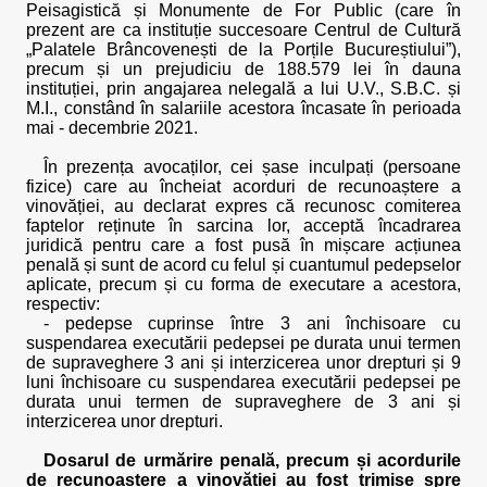
Peisagistică și Monumente de For Public (care în
prezent are ca instituție succesoare Centrul de Cultură
„Palatele Brâncovenești de la Porțile Bucureștiului”),
precum și un prejudiciu de 188.579 lei în dauna
instituției, prin angajarea nelegală a lui U.V., S.B.C. și
M.I., constând în salariile acestora încasate în perioada
mai - decembrie 2021.
În prezența avocaților, cei șase inculpați (persoane
fizice) care au încheiat acorduri de recunoaștere a
vinovăției, au declarat expres că recunosc comiterea
faptelor reținute în sarcina lor, acceptă încadrarea
juridică pentru care a fost pusă în mișcare acțiunea
penală și sunt de acord cu felul și cuantumul pedepselor
aplicate, precum și cu forma de executare a acestora,
respectiv:
- pedepse cuprinse între 3 ani închisoare cu
suspendarea executării pedepsei pe durata unui termen
de supraveghere 3 ani și interzicerea unor drepturi și 9
luni închisoare cu suspendarea executării pedepsei pe
durata unui termen de supraveghere de 3 ani și
interzicerea unor drepturi.
Dosarul de urmărire penală, precum și acordurile
de recunoaștere a vinovăției au fost trimise spre