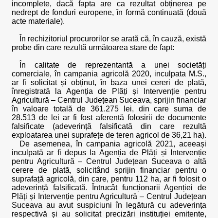
incomplete, dacă fapta are ca rezultat obținerea pe
nedrept de fonduri europene, în formă continuată (două
acte materiale).
În rechizitoriul procurorilor se arată că, în cauză, există
probe din care rezultă următoarea stare de fapt:
În calitate de reprezentantă a unei societăți
comerciale, în campania agricolă 2020, inculpata M.S.,
ar fi solicitat și obținut, în baza unei cereri de plată,
înregistrată la Agenția de Plăți și Intervenție pentru
Agricultură – Centrul Județean Suceava, sprijin financiar
în valoare totală de 361.275 lei, din care suma de
28.513 de lei ar fi fost aferentă folosirii de documente
falsificate (adeverință falsificată din care rezultă
exploatarea unei suprafețe de teren agricol de 36,21 ha).
De asemenea, în campania agricolă 2021, aceeași
inculpată ar fi depus la Agenția de Plăți și Intervenție
pentru Agricultură – Centrul Județean Suceava o altă
cerere de plată, solicitând sprijin financiar pentru o
suprafață agricolă, din care, pentru 112 ha, ar fi folosit o
adeverință falsificată. Întrucât funcționarii Agenției de
Plăți și Intervenție pentru Agricultură – Centrul Județean
Suceava au avut suspiciuni în legătură cu adeverința
respectivă și au solicitat precizări instituției emitente,