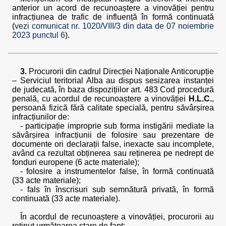
anterior un acord de recunoaștere a vinovăției pentru
infracțiunea de trafic de influență în formă continuată
(
vezi comunicat nr. 1020/VIII/3 din data de 07 noiembrie
2023 punctul 6
).
3.
Procurorii din cadrul Direcției Naționale Anticorupție
– Serviciul teritorial Alba au dispus sesizarea instanței
de judecată, în baza dispozițiilor art. 483 Cod procedură
penală, cu acordul de recunoaștere a vinovăției
H.L.C.
,
persoană fizică fără calitate specială, pentru săvârșirea
infracțiunilor de:
- participație improprie sub forma instigării mediate la
săvârșirea infracțiunii de folosire sau prezentare de
documente ori declarații false, inexacte sau incomplete,
având ca rezultat obținerea sau reținerea pe nedrept de
fonduri europene (6 acte materiale);
- folosire a instrumentelor false, în formă continuată
(33 acte materiale);
- fals în înscrisuri sub semnătură privată, în formă
continuată (33 acte materiale).
În acordul de recunoaștere a vinovăției, procurorii au
reținut următoarea stare de fapt: