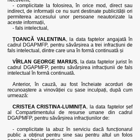
- complicitate la folosirea, în orice mod, direct sau
indirect, de informații ce nu sunt destinate publicității ori
permiterea accesului unor persoane neautorizate la
aceste informații,
- fals intelectual,
ȚOANCĂ VALENTINA
, la data faptelor angajată în
cadrul DGAPMFP, pentru săvârșirea a trei infracțiuni de
fals intelectual, dintre care una în formă continuată și
VÎRLAN GEORGE MARIUS
, la data faptelor jurist în
cadrul DGAPMFP, pentru săvârșirea infracțiunii de fals
intelectual în formă continuată.
Anterior, în cauză, au fost încheiate acorduri de
recunoaștere a vinovăției cu șase inculpați, după cum
urmează:
CRISTEA CRISTINA-LUMINIȚA
, la data faptelor șef
al Compartimentului de resurse umane din cadrul
DGAPMFP, pentru săvârșirea infracțiunilor de:
- complicitate la abuz în serviciu dacă funcționarul
public a obținut pentru sine sau pentru altul un folos