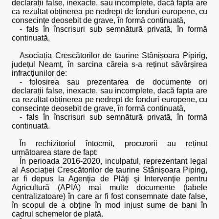
declarații false, inexacte, sau incomplete, dacă fapta are
ca rezultat obținerea pe nedrept de fonduri europene, cu
consecințe deosebit de grave, în formă continuată,
- fals în înscrisuri sub semnătură privată, în formă
continuată,
Asociația Crescătorilor de taurine Stânișoara Pipirig,
județul Neamț, în sarcina căreia s-a reținut săvârșirea
infracțiunilor de:
- folosirea sau prezentarea de documente ori
declarații false, inexacte, sau incomplete, dacă fapta are
ca rezultat obținerea pe nedrept de fonduri europene, cu
consecințe deosebit de grave, în formă continuată,
- fals în înscrisuri sub semnătură privată, în formă
continuată.
În rechizitoriul întocmit, procurorii au reținut
următoarea stare de fapt:
În perioada 2016-2020, inculpatul, reprezentant legal
al Asociației Crescătorilor de taurine Stânișoara Pipirig,
ar fi depus la Agenţia de Plăţi şi Intervenţie pentru
Agricultură (APIA) mai multe documente (tabele
centralizatoare) în care ar fi fost consemnate date false,
în scopul de a obține în mod injust sume de bani în
cadrul schemelor de plată.