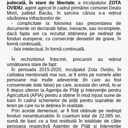
judecată, în stare de libertate
, a inculpatului
ZOTA
OVIDIU
, agent agricol în cadrul primăriei comunei Dealu
Morii, județul Bacău, în sarcina căruia s-a reținut
săvârșirea infracțiunilor de:
- complicitate la folosirea sau prezentarea de
documente ori declarații false, inexacte, sau incomplete,
dacă fapta are ca rezultat obținerea pe nedrept de
fonduri europene, cu consecințe deosebit de grave, în
formă continuată,
- fals intelectual, în formă continuată.
În rechizitoriul întocmit, procurorii au reținut
următoarea stare de fapt:
În perioada 2015-2020, inculpatul Zota Ovidiu, în
calitatea menționată mai sus, ar fi emis pe numele altei
persoane mai multe adeverințe (în care au fost
consemnate date false) pe care, aceasta din urmă, le-ar
fi depus ulterior la Agenţia de Plăţi şi Intervenţie pentru
Agricultură (APIA) pentru a obține în mod injust sume de
bani în cadrul schemelor de plăți pentru suprafețe de
teren pe care nu le deținea în realitate.
Prin aceste demersuri, ar fi fost obținute pe nedrept
fonduri nerambursabile în cuantum total de 22.095 lei,
sumă de bani ce a fost restituită în totalitate de către
persoana respectivă Agenţiei de Plăţi şi Intervenţie