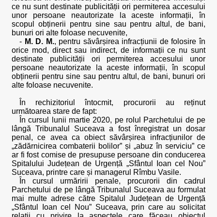
ce nu sunt destinate publicității ori permiterea accesului
unor persoane neautorizate la aceste informații, în
scopul obținerii pentru sine sau pentru altul, de bani,
bunuri ori alte foloase necuvenite,
-
M. D. M.
, pentru săvârșirea infracțiunii de folosire în
orice mod, direct sau indirect, de informații ce nu sunt
destinate publicității ori permiterea accesului unor
persoane neautorizate la aceste informații, în scopul
obținerii pentru sine sau pentru altul, de bani, bunuri ori
alte foloase necuvenite.
În rechizitoriul întocmit, procurorii au reținut
următoarea stare de fapt:
În cursul lunii martie 2020, pe rolul Parchetului de pe
lângă Tribunalul Suceava a fost înregistrat un dosar
penal, ce avea ca obiect săvârșirea infracțiunilor de
„zădărnicirea combaterii bolilor” și „abuz în serviciu” ce
ar fi fost comise de presupuse persoane din conducerea
Spitalului Județean de Urgență „Sfântul Ioan cel Nou”
Suceava, printre care și managerul Rîmbu Vasile.
În cursul urmăririi penale, procurorii din cadrul
Parchetului de pe lângă Tribunalul Suceava au formulat
mai multe adrese către Spitalul Județean de Urgență
„Sfântul Ioan cel Nou” Suceava, prin care au solicitat
relații cu privire la aspectele care făceau obiectul