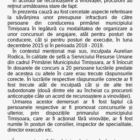
În acordul de recunoaștere a vinovăției, procurorii au
reținut următoarea stare de fapt:
În prezenta cauză au fost cercetate aspecte referitoare
la săvârșirea unor presupuse infracțiuni de către
persoane din conducerea primăriei municipiului
Timișoara în legătură cu modalitatea de organizare a
unor concursuri de angajare, atât pentru posturi de
conducere, cât și pentru posturi de execuție, în luna
decembrie 2015 și în perioada 2018 - 2019.
În contextul menționat mai sus, inculpata Aurelian
Rodica, în calitate de șefă a Serviciului Resurse Umane
din cadrul Primăriei Municipiului Timișoara, ar fi înlocuit
în dosarele de concurs a 20 persoane lucrările predate
de acestea cu altele în care erau trecute răspunsurile
corecte. În lucrările respective răspunsurile corecte ar fi
fost trecute atât de inculpată cât și de alte trei
subordonate (două dintre ele au încheiat cu procurorii
anticorupție câte un acord de recunoaștere a vinovăției).
Urmarea acestor demersuri ar fi fost faptul că
persoanele respective ar fi promovat concursurile și
ulterior, prin dispozițiile primarului municipiului
Timișoara, care ar fi acționat fără vinovăție, ar fi fost
numite în posturi de consilier, inspector de specialitate,
director executiv etc.