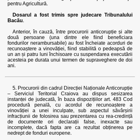
pentru Agricultură.
Dosarul a fost trimis spre judecare Tribunalului
Bacău
.
Anterior, în cauză, între procurorii anticorupție și alte
două persoane (una dintre ele fiind beneficiara
fondurilor nerambursabile) au fost încheiate acorduri de
recunoaștere a vinovăției, fiind stabilită o pedeapsă de
un an și patru luni închisoare cu suspendarea executării
acesteia pe durata unui termen de supraveghere de doi
ani.
5. Procurorii din cadrul Direcției Naționale Anticorupție
– Serviciul Teritorial Craiova au dispus sesizarea
instanței de judecată, în baza dispozițiilor art. 483 Cod
procedură penală, cu acordul de recunoaștere a
vinovăției a unei inculpate, sub aspectul săvârșirii
infracțiunii de folosirea sau prezentarea cu rea-credință
de documente ori declarații false, inexacte sau
incomplete, dacă fapta are ca rezultat obținerea pe
nedrept de fonduri europene.