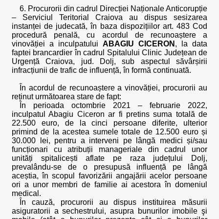
6. Procurorii din cadrul Direcției Naționale Anticorupție
– Serviciul Teritorial Craiova au dispus sesizarea
instanței de judecată, în baza dispozițiilor art. 483 Cod
procedură penală, cu acordul de recunoaștere a
vinovăției a inculpatului
ABAGIU CICERON
, la data
faptei brancardier în cadrul Spitalului Clinic Județean de
Urgență Craiova, jud. Dolj, sub aspectul săvârșirii
infracțiunii de trafic de influență, în formă continuată.
În acordul de recunoaștere a vinovăției, procurorii au
reținut următoarea stare de fapt:
În perioada octombrie 2021 – februarie 2022,
inculpatul Abagiu Ciceron ar fi pretins suma totală de
22.500 euro, de la cinci persoane diferite, ulterior
primind de la acestea sumele totale de 12.500 euro și
30.000 lei, pentru a interveni pe lângă medici și/sau
funcționari cu atribuții manageriale din cadrul unor
unități spitalicești aflate pe raza județului Dolj,
prevalându-se de o presupusă influență pe lângă
aceștia, în scopul favorizării angajării acelor persoane
ori a unor membri de familie ai acestora în domeniul
medical.
În cauză, procurorii au dispus instituirea măsurii
asiguratorii a sechestrului, asupra bunurilor imobile şi