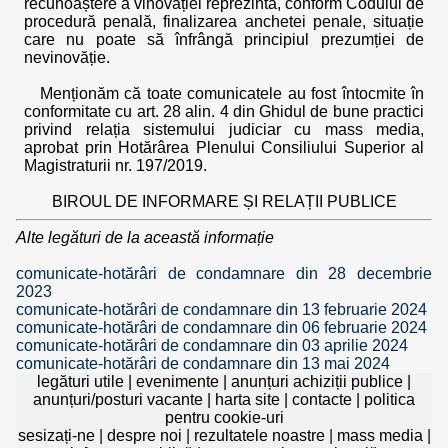
recunoaștere a vinovăției reprezintă, conform Codului de
procedură penală, finalizarea anchetei penale, situație
care nu poate să înfrângă principiul prezumției de
nevinovăție.
Menționăm că toate comunicatele au fost întocmite în
conformitate cu art. 28 alin. 4 din Ghidul de bune practici
privind relația sistemului judiciar cu mass media,
aprobat prin Hotărârea Plenului Consiliului Superior al
Magistraturii nr. 197/2019.
BIROUL DE INFORMARE ȘI RELAȚII PUBLICE
Alte legături de la această informație
comunicate-hotărâri de condamnare din 28 decembrie
2023
comunicate-hotărâri de condamnare din 13 februarie 2024
comunicate-hotărâri de condamnare din 06 februarie 2024
comunicate-hotărâri de condamnare din 03 aprilie 2024
comunicate-hotărâri de condamnare din 13 mai 2024
legături utile
|
evenimente
|
anunțuri achiziții publice
|
anunțuri/posturi vacante
|
harta site
|
contacte
|
politica
pentru cookie-uri
sesizați-ne
|
despre noi
|
rezultatele noastre
|
mass media
|