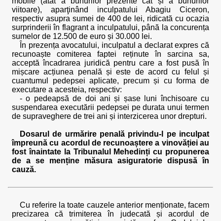
mobile (atât a bunurilor prezente cât și a bunurilor
viitoare), aparţinând inculpatului Abagiu Ciceron,
respectiv asupra sumei de 400 de lei, ridicată cu ocazia
surprinderii în flagrant a inculpatului, până la concurența
sumelor de 12.500 de euro și 30.000 lei.
În prezența avocatului, inculpatul a declarat expres că
recunoaște comiterea faptei reținute în sarcina sa,
acceptă încadrarea juridică pentru care a fost pusă în
mișcare acțiunea penală și este de acord cu felul și
cuantumul pedepsei aplicate, precum și cu forma de
executare a acesteia, respectiv:
- o pedeapsă de doi ani și șase luni închisoare cu
suspendarea executării pedepsei pe durata unui termen
de supraveghere de trei ani și interzicerea unor drepturi.
Dosarul de urmărire penală privindu-l pe inculpat
împreună cu acordul de recunoaștere a vinovăției au
fost înaintate la Tribunalul Mehedinți cu propunerea
de a se menține măsura asiguratorie dispusă în
cauză.
Cu referire la toate cauzele anterior menționate, facem
precizarea că trimiterea în judecată și acordul de