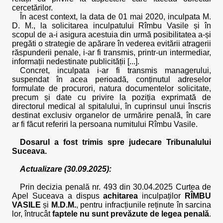
cercetărilor.
În acest context, la data de 01 mai 2020, inculpata M.
D. M., la solicitarea inculpatului Rîmbu Vasile și în
scopul de a-i asigura acestuia din urmă posibilitatea a-și
pregăti o strategie de apărare în vederea evitării atragerii
răspunderii penale, i-ar fi transmis, printr-un intermediar,
informații nedestinate publicității [...].
Concret, inculpata i-ar fi transmis managerului,
suspendat în acea perioadă, conținutul adreselor
formulate de procurori, natura documentelor solicitate,
precum și date cu privire la poziția exprimată de
directorul medical al spitalului, în cuprinsul unui înscris
destinat exclusiv organelor de urmărire penală, în care
ar fi făcut referiri la persoana numitului Rîmbu Vasile.
Dosarul a fost trimis spre judecare Tribunalului
Suceava.
Actualizare (30.09.2025):
Prin decizia penală nr. 493 din 30.04.2025 Curtea de
Apel Suceava a dispus
achitarea
inculpaților
RÎMBU
VASILE
și
M.D.M.
, pentru infracțiunile reținute în sarcina
lor, întrucât
faptele nu sunt prevăzute de legea penală
.