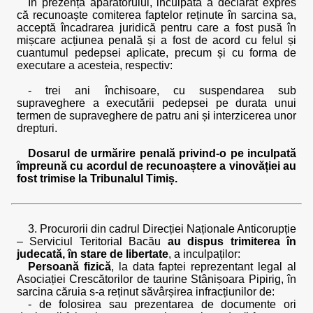
În prezența apărătorului, inculpata a declarat expres
că recunoaște comiterea faptelor reținute în sarcina sa,
acceptă încadrarea juridică pentru care a fost pusă în
mișcare acțiunea penală și a fost de acord cu felul și
cuantumul pedepsei aplicate, precum și cu forma de
executare a acesteia, respectiv:
- trei ani închisoare, cu suspendarea sub
supraveghere a executării pedepsei pe durata unui
termen de supraveghere de patru ani și interzicerea unor
drepturi.
Dosarul de urmărire penală privind-o pe inculpată
împreună cu acordul de recunoaștere a vinovăției au
fost trimise la Tribunalul Timiș.
3. Procurorii din cadrul Direcției Naționale Anticorupție
– Serviciul Teritorial Bacău
au dispus trimiterea în
judecată, în stare de libertate
, a inculpaților:
Persoană fizică
, la data faptei reprezentant legal al
Asociației Crescătorilor de taurine Stânișoara Pipirig, în
sarcina căruia s-a reținut săvârșirea infracțiunilor de:
- de folosirea sau prezentarea de documente ori