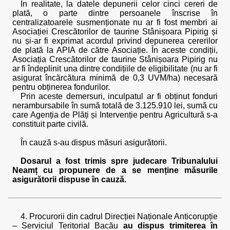
În realitate, la datele depunerii celor cinci cereri de
plată, o parte dintre persoanele înscrise în
centralizatoarele susmenționate nu ar fi fost membri ai
Asociației Crescătorilor de taurine Stânișoara Pipirig și
nu și-ar fi exprimat acordul privind depunerea cererilor
de plată la APIA de către Asociație. În aceste condiții,
Asociația Crescătorilor de taurine Stânișoara Pipirig nu
ar fi îndeplinit una dintre condițiile de eligibilitate (nu ar fi
asigurat încărcătura minimă de 0,3 UVM/ha) necesară
pentru obținerea fondurilor.
Prin aceste demersuri, inculpatul ar fi obținut fonduri
nerambursabile în sumă totală de 3.125.910 lei, sumă cu
care Agenția de Plăți și Intervenție pentru Agricultură s-a
constituit parte civilă.
În cauză s-au dispus măsuri asigurătorii.
Dosarul a fost trimis spre judecare Tribunalului
Neamț cu propunere de a se menține măsurile
asigurătorii dispuse în cauză.
4. Procurorii din cadrul Direcției Naționale Anticorupție
– Serviciul Teritorial Bacău
au dispus trimiterea în