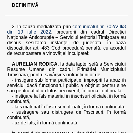
DEFINITIVĂ
2. În cauza mediatizată prin
comunicatul nr. 702/VIII/3
din 19 iulie 2022
, procurorii din cadrul Direcției
Naționale Anticorupție – Serviciul teritorial Timișoara au
dispus sesizarea instanței de judecată, în baza
dispozițiilor art. 483 Cod procedură penală, cu acordul
de recunoaștere a vinovăției inculpatei:
AURELIAN RODICA
, la data faptei șefă a Serviciului
Resurse Umane din cadrul Primăriei Municipiului
Timișoara, pentru săvârșirea infracțiunilor de:
- instigare sub forma participației improprii la abuz în
serviciu, dacă funcţionarul public a obţinut pentru sine
sau pentru altul un folos necuvenit, în formă continuată,
- instigare la fals material în înscrisuri oficiale, în formă
continuată,
- fals material în înscrisuri oficiale, în formă continuată,
- sustragere sau distrugere de înscrisuri, în formă
continuată,
- uz de fals, în formă continuată.