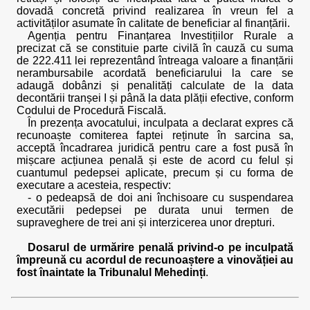
dovadă concretă privind realizarea în vreun fel a
activităților asumate în calitate de beneficiar al finanțării.
Agenția pentru Finanțarea Investițiilor Rurale a
precizat că se constituie parte civilă în cauză cu suma
de 222.411 lei reprezentând întreaga valoare a finanțării
nerambursabile acordată beneficiarului la care se
adaugă dobânzi și penalități calculate de la data
decontării tranșei I și până la data plății efective, conform
Codului de Procedură Fiscală.
În prezența avocatului, inculpata a declarat expres că
recunoaște comiterea faptei reținute în sarcina sa,
acceptă încadrarea juridică pentru care a fost pusă în
mișcare acțiunea penală și este de acord cu felul și
cuantumul pedepsei aplicate, precum și cu forma de
executare a acesteia, respectiv:
- o pedeapsă de doi ani închisoare cu suspendarea
executării pedepsei pe durata unui termen de
supraveghere de trei ani și interzicerea unor drepturi.
Dosarul de urmărire penală privind-o pe inculpată
împreună cu acordul de recunoaștere a vinovăției au
fost înaintate la Tribunalul Mehedinți
.