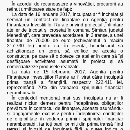
În acordul de recunoaștere a vinovăției, procurorii au
reținut următoarea stare de fapt:
La data de 16 ianuarie 2017, inculpata ar fi încheiat și
semnat un contract de finanțare cu Agenția pentru
Finanțarea Investițiilor Rurale privind proiectul „Înființare
atelier de tricotat și croșetat în comuna Șimian, județul
Mehedinți”, care prevedea acordarea, în 2 tranșe, a unei
finanțări de 70.000 de euro (echivalentul a maxim
317.730 lei) pentru ca, în esență, beneficiarul să
achiziționeze un teren, să edifice pe acesta o
construcție, pe care să o doteze ca atelier în care să își
desfășoare activitatea asumată în proiect și să
comercializeze produsele realizate.
La data de 15 februarie 2017, Agenția pentru
Finanțarea Investițiilor Rurale ar fi virat către inculpată
prima tranșă a finanțării, respectiv 222.411 lei,
reprezentând 70% din valoarea sprijinului financiar
nerambursabil.
În contextul menționat mai sus, inculpata nu ar fi
realizat niciun demers pentru îndeplinirea obligațiilor
prevăzute în contractul de finanțare, aceasta asumându-
și angajamente exclusiv pentru îndeplinirea condițiilor
de eligibilitate în vederea primirii sprijinului financiar
nerambursabil, iar toți banii primiți din prima tranșă fiind
retrași și folosiți de inculpată fără a putea indica o