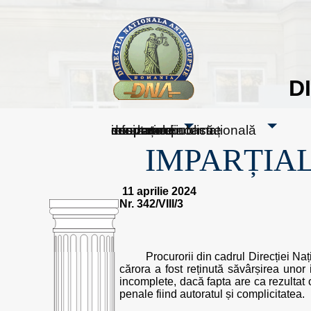
D
sesizați-ne
despre noi
rezultatele noastre
mass media
informare publică
cooperare internațională
IMPARȚIAL
11 aprilie 2024
Nr. 342/VIII/3
Procurorii din cadrul Direcției Naț
cărora a fost reținută săvârșirea unor
incomplete, dacă fapta are ca rezultat 
penale fiind autoratul și complicitatea.