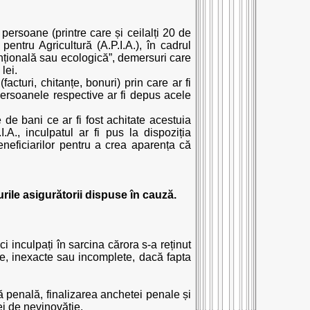
 persoane (printre care și ceilalți 20 de
 pentru Agricultură (A.P.I.A.), în cadrul
ențională sau ecologică”, demersuri care
lei.
acturi, chitanțe, bonuri) prin care ar fi
 persoanele respective ar fi depus acele
 de bani ce ar fi fost achitate acestuia
.A., inculpatul ar fi pus la dispoziția
eneficiarilor pentru a crea aparența că
rile asigurătorii dispuse în cauză.
i inculpați în sarcina cărora s-a reținut
se, inexacte sau incomplete, dacă fapta
penală, finalizarea anchetei penale și
ei de nevinovăție.