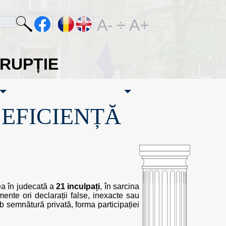
A-
÷
A+
ORUPȚIE
·EFICIENȚĂ
rea în judecată a
21 inculpați
, în sarcina
ente ori declarații false, inexacte sau
b semnătură privată, forma participației