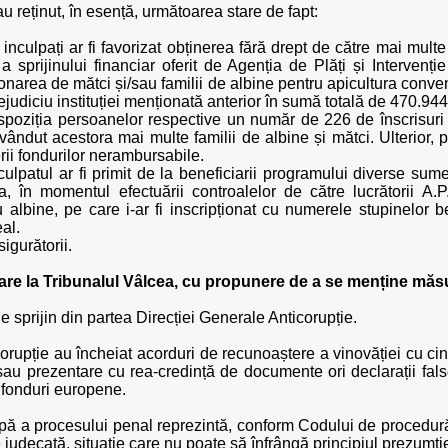
 au reținut, în esență, următoarea stare de fapt:
 inculpați ar fi favorizat obținerea fără drept de către mai multe
 sprijinului financiar oferit de Agenția de Plăți și Intervenție
ționarea de mătci și/sau familii de albine pentru apicultura conv
judiciu instituției menționată anterior în sumă totală de 470.944 
ispoziția persoanelor respective un număr de 226 de înscrisuri (f
i vândut acestora mai multe familii de albine și mătci. Ulterior,
rii fondurilor nerambursabile.
culpatul ar fi primit de la beneficiarii programului diverse sume
în momentul efectuării controalelor de către lucrătorii A.P.I
u albine, pe care i-ar fi inscripționat cu numerele stupinelor b
eal.
igurătorii.
care la Tribunalul Vâlcea, cu propunere de a se menține măsu
e sprijin din partea Direcției Generale Anticorupție.
corupție au încheiat acorduri de recunoaștere a vinovăției cu cinc
e sau prezentare cu rea-credință de documente ori declarații fal
 fonduri europene.
ă a procesului penal reprezintă, conform Codului de procedură 
re judecată, situație care nu poate să înfrângă principiul prezumți