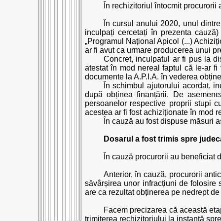
În rechizitoriul întocmit procurorii
În cursul anului 2020, unul dintre
inculpați cercetați în prezenta cauză) a
„Programul Național Apicol (...) Achizi
ar fi avut ca urmare producerea unui pre
Concret, inculpatul ar fi pus la d
atestat în mod nereal faptul că le-ar f
documente la A.P.I.A. în vederea obține
În schimbul ajutorului acordat, in
după obținea finanțării. De asemenea, 
persoanelor respective proprii stupi c
acestea ar fi fost achiziționate în mod r
În cauză au fost dispuse măsuri as
Dosarul a fost trimis spre jude
În cauză procurorii au beneficiat d
Anterior, în cauză, procurorii anti
săvârșirea unor infracțiuni de folosir
are ca rezultat obținerea pe nedrept de
Facem precizarea că această etap
trimiterea rechizitoriului la instanță sp