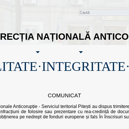
IRECȚIA NAȚIONALĂ ANTIC
ITATE·INTEGRITATE
COMUNICAT
ionale Anticorupție - Serviciul teritorial Pitești au dispus trimite
 infracțiuni de folosire sau prezentare cu rea-credință de docum
obținerea pe nedrept de fonduri europene și fals în înscrisuri su