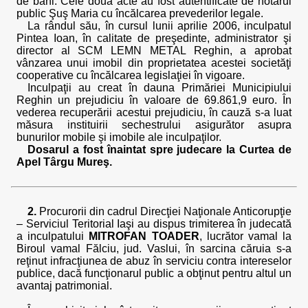
de bani. Cele două acte au fost autentificate de notarul
public Şuş Maria cu încălcarea prevederilor legale.
La rândul său, în cursul lunii aprilie 2006, inculpatul
Pintea Ioan, în calitate de preşedinte, administrator şi
director al SCM LEMN METAL Reghin, a aprobat
vânzarea unui imobil din proprietatea acestei societăţi
cooperative cu încălcarea legislaţiei în vigoare.
Inculpaţii au creat în dauna Primăriei Municipiului
Reghin un prejudiciu în valoare de 69.861,9 euro. În
vederea recuperării acestui prejudiciu, în cauză s-a luat
măsura instituirii sechestrului asigurător asupra
bunurilor mobile şi imobile ale inculpaţilor.
Dosarul a fost înaintat spre judecare la Curtea de
Apel Târgu Mureş.
2.
Procurorii din cadrul Direcţiei Naţionale Anticorupţie
– Serviciul Teritorial Iaşi au dispus trimiterea în judecată
a inculpatului
MITROFAN TOADER
, lucrător vamal la
Biroul vamal Fălciu, jud. Vaslui, în sarcina căruia s-a
reţinut infracţiunea de abuz în serviciu contra intereselor
publice, dacă funcţionarul public a obţinut pentru altul un
avantaj patrimonial.