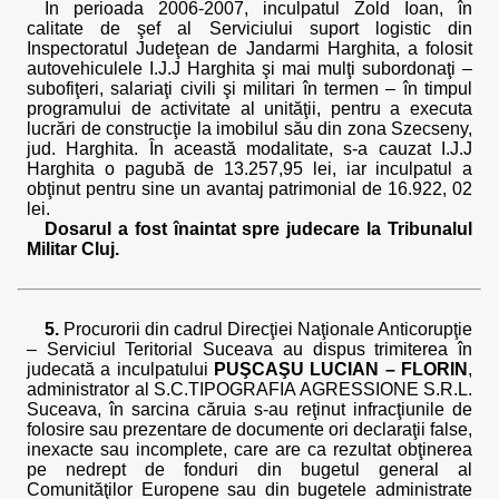
În perioada 2006-2007, inculpatul Zold Ioan, în
calitate de şef al Serviciului suport logistic din
Inspectoratul Judeţean de Jandarmi Harghita, a folosit
autovehiculele I.J.J Harghita şi mai mulţi subordonaţi –
subofiţeri, salariaţi civili şi militari în termen – în timpul
programului de activitate al unităţii, pentru a executa
lucrări de construcţie la imobilul său din zona Szecseny,
jud. Harghita. În această modalitate, s-a cauzat I.J.J
Harghita o pagubă de 13.257,95 lei, iar inculpatul a
obţinut pentru sine un avantaj patrimonial de 16.922, 02
lei.
Dosarul a fost înaintat spre judecare la Tribunalul
Militar Cluj.
5.
Procurorii din cadrul Direcţiei Naţionale Anticorupţie
– Serviciul Teritorial Suceava au dispus trimiterea în
judecată a inculpatului
PUŞCAŞU LUCIAN – FLORIN
,
administrator al S.C.TIPOGRAFIA AGRESSIONE S.R.L.
Suceava, în sarcina căruia s-au reţinut infracţiunile de
folosire sau prezentare de documente ori declaraţii false,
inexacte sau incomplete, care are ca rezultat obţinerea
pe nedrept de fonduri din bugetul general al
Comunităţilor Europene sau din bugetele administrate