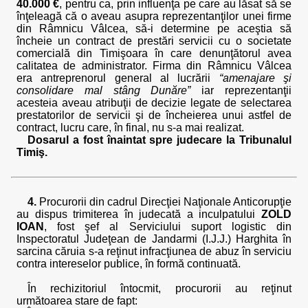
40.000 €
, pentru ca, prin influenţa pe care au lăsat să se
înţeleagă că o aveau asupra reprezentanţilor unei firme
din Râmnicu Vâlcea, să-i determine pe aceştia să
încheie un contract de prestări servicii cu o societate
comercială din Timişoara în care denunţătorul avea
calitatea de administrator. Firma din Râmnicu Vâlcea
era antreprenorul general al lucrării
“amenajare şi
consolidare mal stâng Dunăre”
iar reprezentanţii
acesteia aveau atribuţii de decizie legate de selectarea
prestatorilor de servicii şi de încheierea unui astfel de
contract, lucru care, în final, nu s-a mai realizat.
Dosarul a fost înaintat spre judecare la Tribunalul
Timiş.
4.
Procurorii din cadrul Direcţiei Naţionale Anticorupţie
au dispus trimiterea în judecată a inculpatului
ZOLD
IOAN
, fost şef al Serviciului suport logistic din
Inspectoratul Judeţean de Jandarmi (I.J.J.) Harghita în
sarcina căruia s-a reţinut infracţiunea de abuz în serviciu
contra intereselor publice, în formă continuată.
În rechizitoriul întocmit, procurorii au reţinut
următoarea stare de fapt: