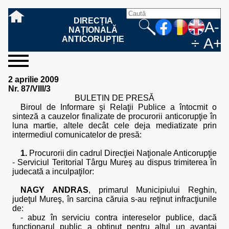
DIRECȚIA
A-
NAȚIONALĂ
ANTICORUPȚIE
÷
A+
sesizați-
despre
rezultatele
mass
informare
cooperare
Ce
Cum
Cum
Ce
Fazele
Ce
Care sunt
Cum
Cine
Cu ce
Sursele
Structura
Conducerea
Structuri
Cadrul
Resurse
Resurse
Integritate
Rapoarte
Hotărâri
Biroul de
Comunicate
Model de
Drept
Evenimente
Persoana
Model
Raportul
Legea
Protecția
Modalități
Programe
Evenimente
Cadrul legal
2 aprilie 2009
ne
noi
noastre
media
publică
internațională
înseamnă
sesizați
este
trebuie
procesului
urmează
drepturile și
sprijiniți
lucrează
se
de
teritoriale
legal
financiare
umane
instituțională
de
penale
informare
de presă
acreditare
la
responsabilă
solicitare
anual
544/2001
datelor
de
internaționale
internațional
Nr. 87/VIII/3
fapta de
o faptă
protejat
să
penal
după ce
obligațiile
DNA
la DNA?
ocupă
informații
și achiziții
activitate
definitive
și relații
replică
cu
informații
privind
și norme
cu
contestare
BULETIN DE PRESĂ
corupție
de
cel care
conțină o
sesizez
persoanelor
oferind
DNA?
ale DNA
publice
în cauze
publice -
informarea
în baza
aplicarea
de
caracter
a
Biroul de Informare şi Relaţii Publice a întocmit o
corupție?
denunță?
sesizare?
o faptă
în procesul
date
de
Contacte
publică
Legii
Legii
aplicare
personal
răspunsului
sinteză a cauzelor finalizate de procurorii anticorupţie în
de
penal?
despre
corupție
544/2001
544/2001
oferit în
luna martie, altele decât cele deja mediatizate prin
corupție?
posibile
baza Legii
intermediul comunicatelor de presă:
fapte de
544/2001
corupție?
1.
Procurorii din cadrul Direcţiei Naţionale Anticorupţie
- Serviciul Teritorial Târgu Mureş au dispus trimiterea în
judecată a inculpaţilor:
NAGY ANDRAS
, primarul Municipiului Reghin,
judeţul Mureş, în sarcina căruia s-au reţinut infracţiunile
de:
- abuz în serviciu contra intereselor publice, dacă
funcţionarul public a obţinut pentru altul un avantaj