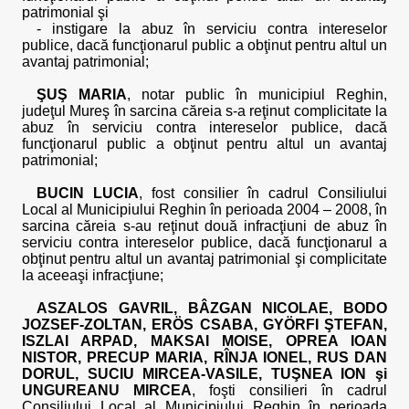
patrimonial şi
- instigare la abuz în serviciu contra intereselor
publice, dacă funcţionarul public a obţinut pentru altul un
avantaj patrimonial;
ŞUŞ MARIA
, notar public în municipiul Reghin,
judeţul Mureş în sarcina căreia s-a reţinut complicitate la
abuz în serviciu contra intereselor publice, dacă
funcţionarul public a obţinut pentru altul un avantaj
patrimonial;
BUCIN LUCIA
, fost consilier în cadrul Consiliului
Local al Municipiului Reghin în perioada 2004 – 2008, în
sarcina căreia s-au reţinut două infracţiuni de abuz în
serviciu contra intereselor publice, dacă funcţionarul a
obţinut pentru altul un avantaj patrimonial şi complicitate
la aceeaşi infracţiune;
ASZALOS GAVRIL, BÂZGAN NICOLAE, BODO
JOZSEF-ZOLTAN, ERÖS CSABA, GYÖRFI ŞTEFAN,
ISZLAI ARPAD, MAKSAI MOISE, OPREA IOAN
NISTOR, PRECUP MARIA, RÎNJA IONEL, RUS DAN
DORUL, SUCIU MIRCEA-VASILE, TUŞNEA ION şi
UNGUREANU MIRCEA
, foşti consilieri în cadrul
Consiliului Local al Municipiului Reghin în perioada