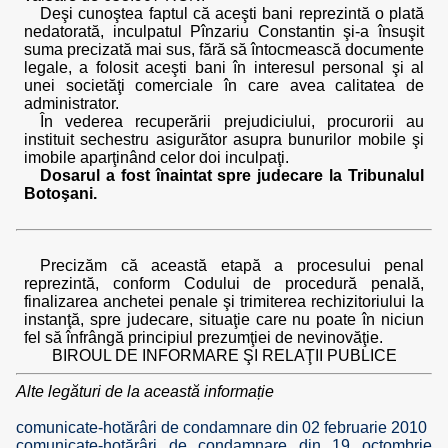
Deşi cunoştea faptul că aceşti bani reprezintă o plată
nedatorată, inculpatul Pînzariu Constantin şi-a însuşit
suma precizată mai sus, fără să întocmească documente
legale, a folosit aceşti bani în interesul personal şi al
unei societăţi comerciale în care avea calitatea de
administrator.
În vederea recuperării prejudiciului, procurorii au
instituit sechestru asigurător asupra bunurilor mobile şi
imobile aparţinând celor doi inculpaţi.
Dosarul a fost înaintat spre judecare la Tribunalul
Botoşani.
Precizăm că această etapă a procesului penal
reprezintă, conform Codului de procedură penală,
finalizarea anchetei penale şi trimiterea rechizitoriului la
instanţă, spre judecare, situaţie care nu poate în niciun
fel să înfrângă principiul prezumţiei de nevinovăţie.
BIROUL DE INFORMARE ŞI RELAŢII PUBLICE
Alte legături de la această informație
comunicate-hotărâri de condamnare din 02 februarie 2010
comunicate-hotărâri de condamnare din 19 octombrie