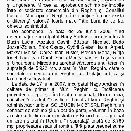
şi Ungureanu Mircea au aprobat un schimb de imobile
între o societate comercială din Reghin şi Consiliul
Local al Municipiului Reghin, în condiţiile în care există
o diferenţă valorică foarte mare între bunurile ce fac
obiectul schimbului.
De asemenea, la data de 29 iunie 2006, fiind
determinaţi de inculpatul Nagy Andras, consilierii locali
Bucin Lucia, Aszalos Gavril, Bâzgan Nicolae, Bodo
Jozsef-Zoltan, Erös Csaba, Györfi Ştefan, Iszlai Arpad,
Maksai Moise, Oprea Ioan Nistor, Precup Maria, Rînja
Ionel, Rus Dan Dorul, Suciu Mircea Vasile, Tuşnea Ion
şi Ungureanu Mircea au aprobat vânzarea unui teren în
suprafaţă de 5.922 mp, situat în Mun. Reghin, către o
societate comercială din Reghin fără licitaţie publică şi
la un preţ subevaluat.
La data de 17 iulie 2007, inculpatul Nagy Andras, în
calitate de primar al Mun. Reghin, cu încălcarea
prevederilor legale, a încheiat cu inculpata Bucin Lucia,
consilier în cadrul Consiliului Local al Mun. Reghin şi
administrator unic al SC „BUCIN MOB” SRL Reghin, un
contract de schimb şi un act de partaj voluntar. În baza
acestor acte, firma administrată de Bucin Lucia a preluat
un teren situat în Reghin, în suprafaţă totală de 3.769
mp, proprietatea statului român, fără plata vreunei sume