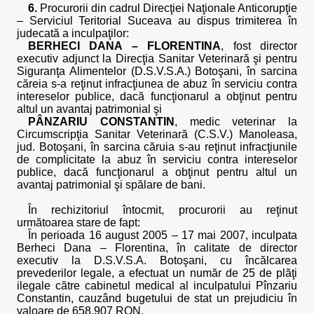
6.
Procurorii din cadrul Direcţiei Naţionale Anticorupţie
– Serviciul Teritorial Suceava au dispus trimiterea în
judecată a inculpaţilor:
BERHECI DANA – FLORENTINA
, fost director
executiv adjunct la Direcţia Sanitar Veterinară şi pentru
Siguranţa Alimentelor (D.S.V.S.A.) Botoşani, în sarcina
căreia s-a reţinut infracţiunea de abuz în serviciu contra
intereselor publice, dacă funcţionarul a obţinut pentru
altul un avantaj patrimonial şi
PÂNZARIU CONSTANTIN
, medic veterinar la
Circumscripţia Sanitar Veterinară (C.S.V.) Manoleasa,
jud. Botoşani, în sarcina căruia s-au reţinut infracţiunile
de complicitate la abuz în serviciu contra intereselor
publice, dacă funcţionarul a obţinut pentru altul un
avantaj patrimonial şi spălare de bani.
În rechizitoriul întocmit, procurorii au reţinut
următoarea stare de fapt:
În perioada 16 august 2005 – 17 mai 2007, inculpata
Berheci Dana – Florentina, în calitate de director
executiv la D.S.V.S.A. Botoşani, cu încălcarea
prevederilor legale, a efectuat un număr de 25 de plăţi
ilegale către cabinetul medical al inculpatului Pînzariu
Constantin, cauzând bugetului de stat un prejudiciu în
valoare de 658.907 RON.