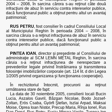
2004 – 2008, în sarcina cărora s-au reţinut câte două
infracţiuni de abuz în serviciu contra intereselor publice,
dacă funcţionarul public a obţinut pentru altul un avantaj
patrimonial;
RUS PETRU
, fost consilier în cadrul Consiliului Local
al Municipiului Reghin în perioada 2004 – 2008, în
sarcina căruia s-a reţinut infracţiunea de abuz în serviciu
contra intereselor publice, dacă funcţionarul public a
obţinut pentru altul un avantaj patrimonial;
PINTEA IOAN
, director şi preşedinte al Consiliului de
administraţie al SCM LEMN METAL Reghin, în sarcina
căruia s-a reţinut infracţiunea de nerespectare a
prevederilor legale privind înstrăinarea şi transmiterea
folosinţei imobilizărilor corporale (art. 114 lit. d din Legea
1/2005 privind organizarea şi funcţionarea cooperaţiei).
În rechizitoriul întocmit, procurorii au reţinut
următoarea stare de fapt:
La data de 30 noiembrie 2005, consilierii locali Bucin
Lucia, Aszalos Gavril, Bâzgan Nicolae, Bodo Jozsef-
Zoltan, Erös Csaba, Györfi Ştefan, Iszlai Arpad, Maksai
Moise, Oprea Ioan Nistor, Precup Maria, Rînja Ionel, Rus
Dan Dorul, Rus Petru, Suciu Mircea Vasile, Tuşnea Ion