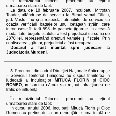
În rechizitoriul întocmit, procurorii au reţinut
următoarea stare de fapt:
La data de 18 februarie 2007, inculpatul Mitrofan
Toader, aflându-se de serviciu la Biroul vamal Fălciu,
jud. Vaslui, nu şi-a respectat atribuţiile de serviciu cu
ocazia verificării bagajelor unui cetăţean străin, care
introdusese în ţară 598 de pachete ţigarete. În această
modalitate, bugetul statului a fost prejudiciat cu suma de
2870 lei, reprezentând drepturi vamale şi fiscale. Prin
confiscarea ţigărilor, prejudiciul a fost recuperat.
Dosarul a fost înaintat spre judecare la
Judecătoria Murgeni.
3.
Procurorii din cadrul Direcţiei Naţionale Anticorupţie
– Serviciul Teritorial Timişoara au dispus trimiterea în
judecată a inculpaţilor
MITUCĂ FLORIN
şi
CIOC
ROMEO
, în sarcina cărora s-a reţinut infracţiunea de
trafic de influenţă.
În rechizitoriul întocmit, procurorii au reţinut
următoarea stare de fapt:
În cursul anului 2006, inculpaţii Mitucă Florin şi Cioc
Romeo au pretins de la un denunţător suma totală de