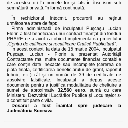
de acestea ori în numele lor şi fals în înscrisuri sub
semnătură privată, în formă continuată.
În rechizitoriul întocmit, procurorii au reţinut
următoarea stare de fapt:
Firma administrată de inculpatul Puşcaşu Lucian
Florin a fost beneficiara unui contract finanţat din fonduri
PHARE ce a avut ca obiect implementarea proiectului
„Centru de calificare şi recalificare Grafică Publicitară”
.
În acest context, la data de 15 martie 2004, inculpatul
Puşcaşu Lucian - Florin a prezentat Autorităţii
Contractante mai multe documente financiar contabile
care conţin date inexacte sau incomplete (cererea de
plată finală, certificarea beneficiarului de grant, raportul
tehnic, etc.) cât şi un număr de 39 de certificate de
absolvire falsificate. Inculpatul a depus aceste
documente pentru a justifica modalitatea de cheltuire a
sumei de aproximativ
32.560 euro
, sumă cu care
Ministerul Dezvoltării Lucrărilor Publice şi Locuinţelor s-
a constituit parte civilă.
Dosarul a fost înaintat spre judecare la
Judecătoria Suceava.