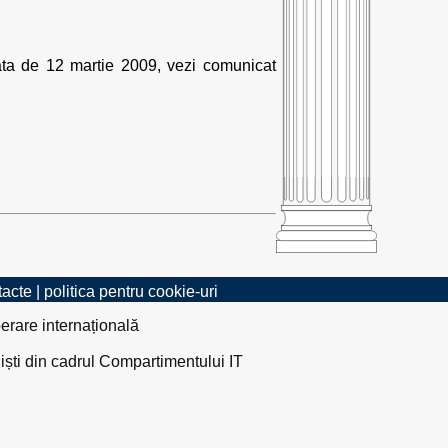
 data de 12 martie 2009, vezi comunicat
tacte
|
politica pentru cookie-uri
erare internațională
liști din cadrul Compartimentului IT