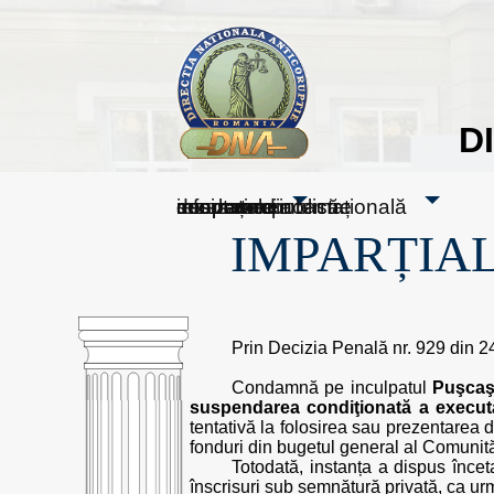
D
sesizați-ne
despre noi
rezultatele noastre
mass media
informare publică
cooperare internațională
IMPARȚIAL
Prin Decizia Penală nr. 929 din 
Condamnă pe inculpatul
Puşcaş
suspendarea condiţionată a execută
tentativă la folosirea sau prezentarea 
fonduri din bugetul general al Comunită
Totodată, instanța a dispus încet
înscrisuri sub semnătură privată, ca urma