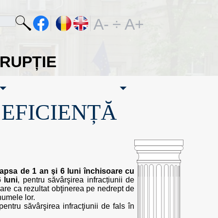
A-
÷
A+
ORUPȚIE
·EFICIENȚĂ
apsa de 1 an şi 6 luni închisoare cu
 luni
, pentru săvârşirea infracțiunii de
 are ca rezultat obţinerea pe nedrept de
numele lor.
ntru săvârşirea infracţiunii de fals în