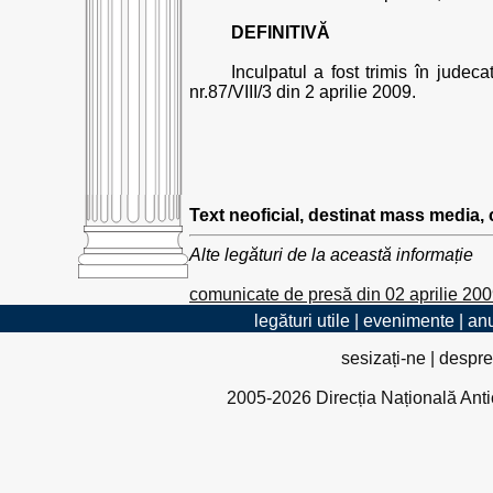
DEFINITIVĂ
Inculpatul a fost trimis în judec
nr.87/VIII/3 din 2 aprilie 2009.
Text neoficial, destinat mass media,
Alte legături de la această informație
comunicate de presă din 02 aprilie 20
legături utile
|
evenimente
|
anu
sesizați-ne
|
despre
2005-2026 Direcția Națională Antico