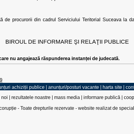
ată de procurorii din cadrul Serviciului Teritorial Suceava la
BIROUL DE INFORMARE ŞI RELAŢII PUBLICE
 care nu angajează răspunderea instanței de judecată.
09
nțuri achiziții publice
|
anunțuri/posturi vacante
|
harta site
|
con
 noi
|
rezultatele noastre
|
mass media
|
informare publică
|
coop
rupție - Toate drepturile rezervate - website realizat de specia