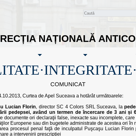
IRECȚIA NAȚIONALĂ ANTIC
ITATE·INTEGRITATE
COMUNICAT
24.10.2013, Curtea de Apel Suceava a hotărât următoarele:
u Lucian Florin
, director SC 4 Colors SRL Suceava, la
pede
rii pedepsei, având un termen de încercare de 3 ani și 6
de documente ori declaraţii false, inexacte sau incomplete, care
ţilor Europene sau din bugetele administrate de acestea ori în 
area procesul penal faţă de inculpatul Puşcaşu Lucian Florin pe
re a intervenirii prescripţiei