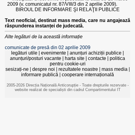
2009 (v. comunicatul nr. 87/VIII/3 din 2 aprilie 2009).
BIROUL DE INFORMARE ŞI RELAŢII PUBLICE
Text neoficial, destinat mass media, care nu angajează
răspunderea instanței de judecată.
Alte legături de la această informație
comunicate de presă din 02 aprilie 2009
legături utile
|
evenimente
|
anunțuri achiziții publice
|
anunțuri/posturi vacante
|
harta site
|
contacte
|
politica
pentru cookie-uri
sesizați-ne
|
despre noi
|
rezultatele noastre
|
mass media
|
informare publică
|
cooperare internațională
2005-2026 Direcția Națională Anticorupție - Toate drepturile rezervate -
website realizat de specialiști din cadrul Compartimentului IT