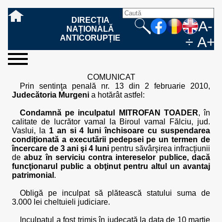
DIRECȚIA
A-
NAȚIONALĂ
ANTICORUPȚIE
÷
A+
sesizați-
despre
rezultatele
mass
informare
cooperare
Ce
Cum
Cum
Ce
Fazele
Ce
Care sunt
Cum
Cine
Cu ce
Sursele
Structura
Conducerea
Structuri
Cadrul
Resurse
Resurse
Integritate
Rapoarte
Hotărâri
Biroul de
Comunicate
Model de
Drept
Evenimente
Persoana
Model
Raportul
Legea
Protecția
Modalități
Programe
Evenimente
Cadrul legal
COMUNICAT
ne
noi
noastre
media
publică
internațională
înseamnă
sesizați
este
trebuie
procesului
urmează
drepturile și
sprijiniți
lucrează
se
de
teritoriale
legal
financiare
umane
instituțională
de
penale
informare
de presă
acreditare
la
responsabilă
solicitare
anual
544/2001
datelor
de
internaționale
internațional
Prin sentinţa penală nr. 13 din 2 februarie 2010,
fapta de
o faptă
protejat
să
penal
după ce
obligațiile
DNA
la DNA?
ocupă
informații
și achiziții
activitate
definitive
și relații
replică
cu
informații
privind
și norme
cu
contestare
Judecătoria Murgeni
a hotărât astfel:
corupție
de
cel care
conțină o
sesizez
persoanelor
oferind
DNA?
ale DNA
publice
în cauze
publice -
informarea
în baza
aplicarea
de
caracter
a
corupție?
denunță?
sesizare?
o faptă
în procesul
date
de
Contacte
publică
Legii
Legii
aplicare
personal
răspunsului
Condamnă pe inculpatul MITROFAN TOADER
, în
de
penal?
despre
corupție
544/2001
544/2001
oferit în
calitate de lucrător vamal la Biroul vamal Fălciu, jud.
corupție?
posibile
baza Legii
Vaslui, la
1 an si 4 luni închisoare cu suspendarea
fapte de
544/2001
condiţionată a executării pedepsei pe un termen de
corupție?
încercare de 3 ani şi 4 luni
pentru săvârşirea infracţiunii
de
abuz în serviciu contra intereselor publice, dacă
funcţionarul public a obţinut pentru altul un avantaj
patrimonial
.
Obligă pe inculpat să plătească statului suma de
3.000 lei cheltuieli judiciare.
Inculpatul a fost trimis în judecată la data de 10 martie