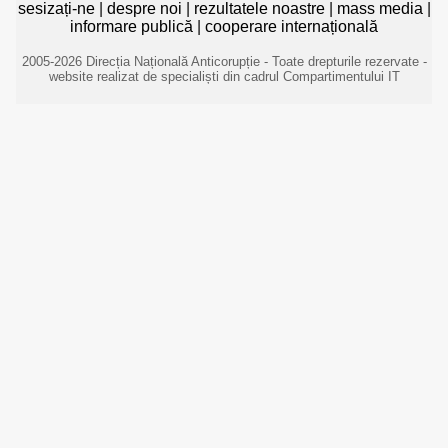
sesizați-ne
|
despre noi
|
rezultatele noastre
|
mass media
|
informare publică
|
cooperare internațională
2005-2026 Direcția Națională Anticorupție - Toate drepturile rezervate -
website realizat de specialiști din cadrul Compartimentului IT