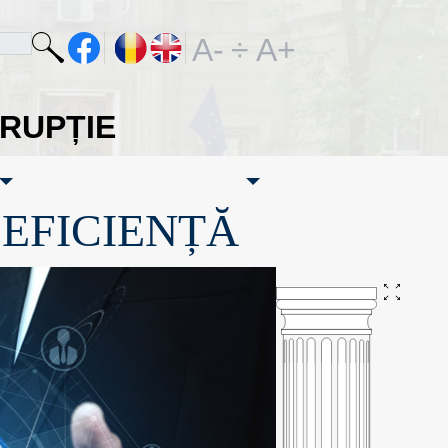
A-
÷
A+
ORUPȚIE
·EFICIENȚĂ