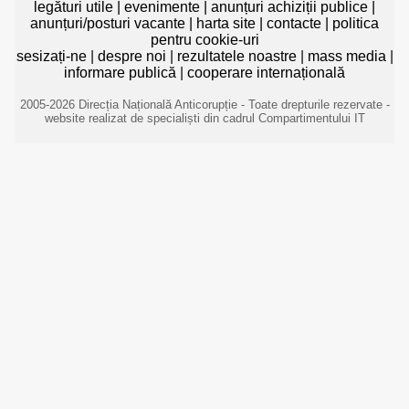
legături utile
|
evenimente
|
anunțuri achiziții publice
|
anunțuri/posturi vacante
|
harta site
|
contacte
|
politica
pentru cookie-uri
sesizați-ne
|
despre noi
|
rezultatele noastre
|
mass media
|
informare publică
|
cooperare internațională
2005-2026 Direcția Națională Anticorupție - Toate drepturile rezervate -
website realizat de specialiști din cadrul Compartimentului IT