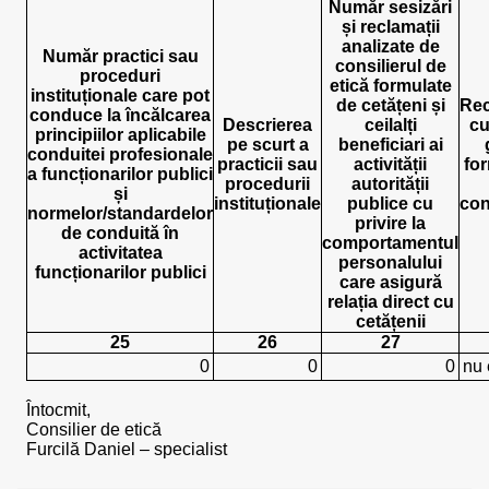
Număr sesizări
și reclamații
analizate de
Număr practici sau
consilierul de
proceduri
etică formulate
instituționale care pot
de cetățeni și
Re
conduce la încălcarea
Descrierea
ceilalți
cu
principiilor aplicabile
pe scurt a
beneficiari ai
conduitei profesionale
practicii sau
activității
fo
a funcționarilor publici
procedurii
autorității
și
instituționale
publice cu
con
normelor/standardelor
privire la
de conduită în
comportamentul
activitatea
personalului
funcționarilor publici
care asigură
relația direct cu
cetățenii
25
26
27
0
0
0
nu 
Întocmit,
Consilier de etică
Furcilă Daniel – specialist