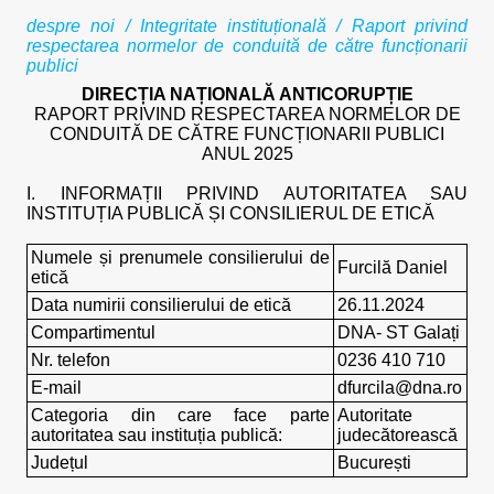
despre noi
/
Integritate instituțională
/ Raport privind
respectarea normelor de conduită de către funcționarii
publici
DIRECȚIA NAȚIONALĂ ANTICORUPȚIE
RAPORT PRIVIND RESPECTAREA NORMELOR DE
CONDUITĂ DE CĂTRE FUNCȚIONARII PUBLICI
ANUL 2025
I. INFORMAȚII PRIVIND AUTORITATEA SAU
INSTITUȚIA PUBLICĂ ȘI CONSILIERUL DE ETICĂ
Numele și prenumele consilierului de
Furcilă Daniel
etică
Data numirii consilierului de etică
26.11.2024
Compartimentul
DNA- ST Galați
Nr. telefon
0236 410 710
E-mail
dfurcila@dna.ro
Categoria din care face parte
Autoritate
autoritatea sau instituția publică:
judecătorească
Județul
București