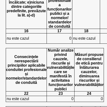
profesionale
încălcate; e)niciuna
a
dintre categoriile
funcționarilor
predefinite, prevăzute
publici și a
la lit. a)-d)
normelor/
standardelor
de conduită
16
17
18
nu este cazul
0
nu este cazul
Număr analize
privind
Măsuri propuse
Consecințele
cauzele,
de consilierul
nerespectării
riscurile și
de etică pentru
principiilor aplicabile
vulnerabilitățile
înlăturarea
conduitei profesionale
care se
cauzelor,
și
manifestă în
diminuarea
normelor/standardelor
activitatea
riscurilor și
de conduită
funcționarilor
vulnerabilităților
publici
22
23
24
nu este cazul
0
0