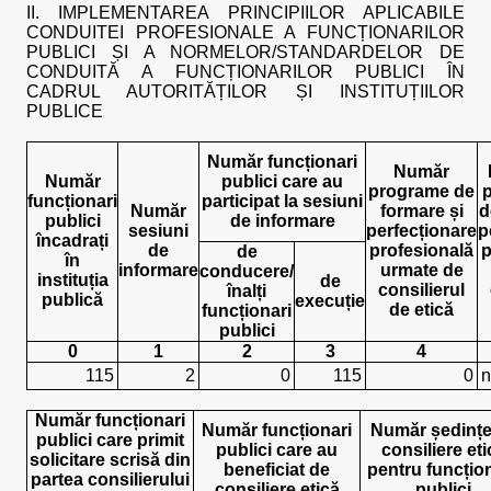
II. IMPLEMENTAREA PRINCIPIILOR APLICABILE
CONDUITEI PROFESIONALE A FUNCȚIONARILOR
PUBLICI ȘI A NORMELOR/STANDARDELOR DE
CONDUITĂ A FUNCȚIONARILOR PUBLICI ÎN
CADRUL AUTORITĂȚILOR ȘI INSTITUȚIILOR
PUBLICE
Număr funcționari
Număr
Număr
publici care au
programe de
funcționari
participat la sesiuni
Număr
formare și
d
publici
de informare
sesiuni
perfecționare
p
încadrați
de
profesională
p
de
în
informare
urmate de
conducere/
instituția
de
consilierul
înalți
publică
execuție
de etică
funcționari
publici
0
1
2
3
4
115
2
0
115
0
n
Număr funcționari
Număr funcționari
Număr ședințe
publici care primit
publici care au
consiliere eti
solicitare scrisă din
beneficiat de
pentru funcțion
partea consilierului
consiliere etică
publici