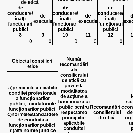
de etică
de
de
de
conducere/
conducere/
conducere/
de
de
d
înalți
înalți
înalți
execuție
execuție
exec
funcționari
funcționari
funcționari
publici
publici
publici
8
9
10
11
12
1
0
0
0
0
0
Număr
Obiectul consilierii
recomandări
etice
ale
consilierului
de etică cu
privire la
a)principiile aplicabile
modalitatea
conditei profesionale
de acțiune a
a funcționarilor
funcționarului
ses
publici; b)îndatoririle
public pentru
Recomandările
cons
funcționarilor publici;
respectarea
consilierului
de
c)normele/standardele
principiilor
de etică
org
de conduită a
aplicabile
u
funcționarilor publici;
conduitei
d)alte norme juridice