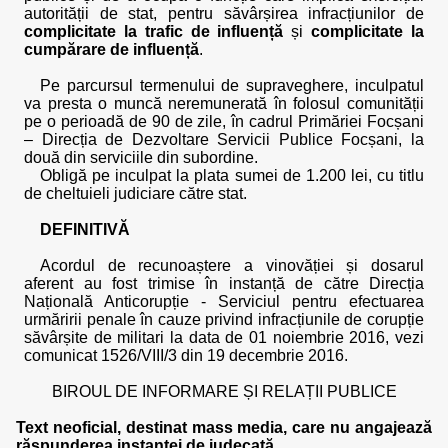
autorității de stat, pentru săvârșirea infracțiunilor de
complicitate la trafic de influență
și
complicitate la
cumpărare de influență
.
Pe parcursul termenului de supraveghere, inculpatul
va presta o muncă neremunerată în folosul comunității
pe o perioadă de 90 de zile, în cadrul Primăriei Focșani
– Direcția de Dezvoltare Servicii Publice Focșani, la
două din serviciile din subordine.
Obligă pe inculpat la plata sumei de 1.200 lei, cu titlu
de cheltuieli judiciare către stat.
DEFINITIVĂ
Acordul de recunoaștere a vinovăției și dosarul
aferent au fost trimise în instanță de către Direcția
Națională Anticorupție - Serviciul pentru efectuarea
urmăririi penale în cauze privind infracțiunile de corupție
săvârșite de militari la data de 01 noiembrie 2016, vezi
comunicat 1526/VIII/3 din 19 decembrie 2016.
BIROUL DE INFORMARE ȘI RELAȚII PUBLICE
Text neoficial, destinat mass media, care nu angajează
răspunderea instanței de judecată.