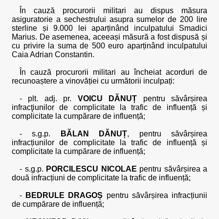
În cauză procurorii militari au dispus măsura
asiguratorie a sechestrului asupra sumelor de 200 lire
sterline și 9.000 lei aparținând inculpatului Smadici
Marius. De asemenea, aceeași măsură a fost dispusă și
cu privire la suma de 500 euro aparținând inculpatului
Caia Adrian Constantin.
În cauză procurorii militari au încheiat acorduri de
recunoaștere a vinovăției cu următorii inculpați:
- plt. adj. pr.
VOICU DĂNUȚ
pentru săvârșirea
infracţiunilor de complicitate la trafic de influență și
complicitate la cumpărare de influență;
- s.g.p.
BĂLAN DĂNUȚ
, pentru săvârșirea
infracțiunilor de complicitate la trafic de influență și
complicitate la cumpărare de influență;
- s.g.p.
PORCILESCU NICOLAE
pentru săvârșirea a
două infracțiuni de complicitate la trafic de influență;
-
BEDRULE DRAGOȘ
pentru săvârșirea infracțiunii
de cumpărare de influență;