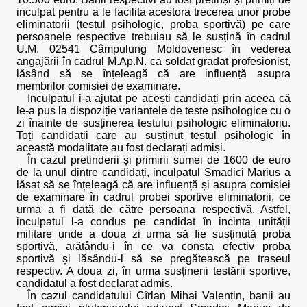
inculpat pentru a le facilita acestora trecerea unor probe
eliminatorii (testul psihologic, proba sportivă) pe care
persoanele respective trebuiau să le susțină în cadrul
U.M. 02541 Câmpulung Moldovenesc în vederea
angajării în cadrul M.Ap.N. ca soldat gradat profesionist,
lăsând să se înțeleagă că are influență asupra
membrilor comisiei de examinare.
Inculpatul i-a ajutat pe acești candidați prin aceea că
le-a pus la dispoziție variantele de teste psihologice cu o
zi înainte de susținerea testului psihologic eliminatoriu.
Toți candidații care au susținut testul psihologic în
această modalitate au fost declarați admiși.
În cazul pretinderii și primirii sumei de 1600 de euro
de la unul dintre candidați, inculpatul Smadici Marius a
lăsat să se înțeleagă că are influență și asupra comisiei
de examinare în cadrul probei sportive eliminatorii, ce
urma a fi dată de către persoana respectivă. Astfel,
inculpatul l-a condus pe candidat în incinta unității
militare unde a doua zi urma să fie susținută proba
sportivă, arătându-i în ce va consta efectiv proba
sportivă și lăsându-l să se pregătească pe traseul
respectiv. A doua zi, în urma susținerii testării sportive,
candidatul a fost declarat admis.
În cazul candidatului Cîrlan Mihai Valentin, banii au