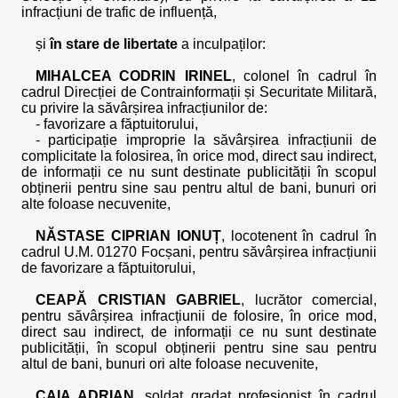
infracțiuni de trafic de influență,
și
în stare de libertate
a inculpaților:
MIHALCEA CODRIN IRINEL
, colonel în cadrul în
cadrul Direcției de Contrainformații și Securitate Militară,
cu privire la săvârșirea infracțiunilor de:
- favorizare a făptuitorului,
- participație improprie la săvârșirea infracțiunii de
complicitate la folosirea, în orice mod, direct sau indirect,
de informații ce nu sunt destinate publicității în scopul
obținerii pentru sine sau pentru altul de bani, bunuri ori
alte foloase necuvenite,
NĂSTASE CIPRIAN IONUȚ
, locotenent în cadrul în
cadrul U.M. 01270 Focșani, pentru săvârșirea infracțiunii
de favorizare a făptuitorului,
CEAPĂ CRISTIAN GABRIEL
, lucrător comercial,
pentru săvârșirea infracțiunii de folosire, în orice mod,
direct sau indirect, de informații ce nu sunt destinate
publicității, în scopul obținerii pentru sine sau pentru
altul de bani, bunuri ori alte foloase necuvenite,
CAIA ADRIAN
, soldat gradat profesionist în cadrul