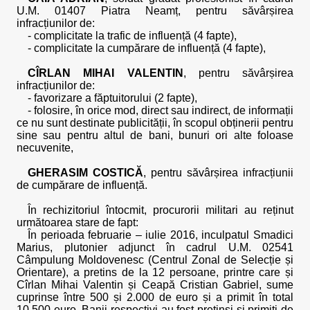
U.M. 01407 Piatra Neamț, pentru săvârșirea
infracțiunilor de:
- complicitate la trafic de influență (4 fapte),
- complicitate la cumpărare de influență (4 fapte),
CÎRLAN MIHAI VALENTIN
, pentru săvârșirea
infracțiunilor de:
- favorizare a făptuitorului (2 fapte),
- folosire, în orice mod, direct sau indirect, de informații
ce nu sunt destinate publicității, în scopul obținerii pentru
sine sau pentru altul de bani, bunuri ori alte foloase
necuvenite,
GHERASIM COSTICĂ
, pentru săvârșirea infracțiunii
de cumpărare de influență.
În rechizitoriul întocmit, procurorii militari au reținut
următoarea stare de fapt:
În perioada februarie – iulie 2016, inculpatul Smadici
Marius, plutonier adjunct în cadrul U.M. 02541
Câmpulung Moldovenesc (Centrul Zonal de Selecție și
Orientare), a pretins de la 12 persoane, printre care și
Cîrlan Mihai Valentin și Ceapă Cristian Gabriel, sume
cuprinse între 500 și 2.000 de euro și a primit în total
10.500 euro. Banii respectivi au fost pretinși și primiți de