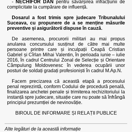
-
NECHIFOR DAN
pentru săvârșirea infracțiunii de
complicitate la cumpărare de influență.
Dosarul a fost trimis spre judecare Tribunalului
Suceava, cu propunere de a se menține măsurile
preventive și asigurătorii dispuse în cauză.
De asemenea, procurorii militari au mai propus
anularea concursului susținut de către mai multe
persoane printre care și inculpații Ceapă Cristian
Gabriel și Cîrlan Mihai Valentin, în perioada iunie – iulie
2016, în cadrul Centrului Zonal de Selecție și Orientare
Câmpulung Moldovenesc în vederea ocupării unor
posturi de soldați gradați profesioniști în cadrul M.Ap.N.
Facem precizarea că această etapă a procesului
penal reprezintă, conform Codului de procedură penală,
finalizarea anchetei penale și trimiterea rechizitoriului la
instanță spre judecare, situație care nu poate să înfrângă
principiul prezumției de nevinovăție.
BIROUL DE INFORMARE ȘI RELAȚII PUBLICE
Alte legături de la această informație