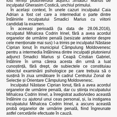
fost remiși plutonierului adjunct Smadici Marius de
inculpatul Gherasim Costică, unchiul primului.
În același context, în unele cazuri inculpatul Caia
Adrian a fost cel care a intermediat o parte dintre
întâlnirile inculpatului Smadici Marius cu viitorii
candidați la examen.
În aceeași perioadă (la data de 28.06.2016),
inculpatul Mihalcea Codrin Irinel, fără a avea acordul
organelor de urmărire penală (sesizate anterior despre
cele menționate mai sus) l-a trimis pe inculpatul Năstase
Ciprian Ionuț în municipiul Câmpulung Moldovenesc
pentru a intermedia întâlnirea dintre inculpații plutonierul
adjunct Smadici Marius și Ceapă Cristian Gabriel,
întâlnire în urma căreia acesta din urmă a luat
cunoștință, fără drept, de subiectele ce constituiau
obiectul examinării psihologice pe care trebuia să o
susțină în ziua următoare în cadrul Centrului Zonal de
Selecție și Orientare Câmpulung Moldovenesc.
Inculpatul Năstase Ciprian Ionuț, fără a avea acordul
organelor de urmărire penală, dar cu știința inculpatului
Mihalcea Codrin Irinel, a înregistrat audio/video această
întâlnire cu ajutorul unui ceas personal, și, la instigarea
inculpatului Mihalcea Codrin Irinel, a ascuns această
probă organelor de urmărire penală, fiind îngreunate
astfel cercetările efectuate în cauză.