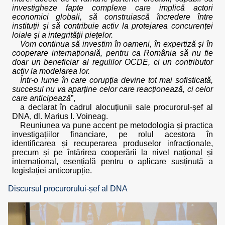
investigheze fapte complexe care implică actori
economici globali, să construiască încredere între
instituții și să contribuie activ la protejarea concurenței
loiale și a integrității piețelor.
Vom continua să investim în oameni, în expertiză și în
cooperare internațională, pentru ca România să nu fie
doar un beneficiar al regulilor OCDE, ci un contributor
activ la modelarea lor.
Într-o lume în care corupția devine tot mai sofisticată,
succesul nu va aparține celor care reacționează, ci celor
care anticipează
”,
a declarat în cadrul alocuțiunii sale procurorul-șef al
DNA, dl. Marius I. Voineag.
Reuniunea va pune accent pe metodologia și practica
investigațiilor financiare, pe rolul acestora în
identificarea și recuperarea produselor infracționale,
precum și pe întărirea cooperării la nivel național și
internațional, esențială pentru o aplicare susținută a
legislației anticorupție.
Discursul procurorului-șef al DNA