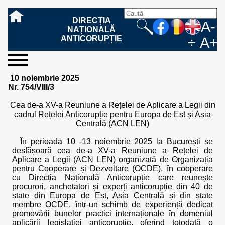
DIRECȚIA
A-
NAȚIONALĂ
ANTICORUPȚIE
÷
A+
sesizați-
despre
rezultatele
mass
informare
cooperare
Ce
Cum
Cum
Ce
Fazele
Ce
Care sunt
Cum
Cine
Cu ce
Sursele
Structura
Conducerea
Structuri
Cadrul
Resurse
Resurse
Integritate
Rapoarte
Hotărâri
Biroul de
Comunicate
Model de
Drept
Evenimente
Persoana
Model
Raportul
Legea
Protecția
Modalități
Programe
Evenimente
Cadrul legal
10 noiembrie 2025
ne
noi
noastre
media
publică
internațională
înseamnă
sesizați
este
trebuie
procesului
urmează
drepturile și
sprijiniți
lucrează
se
de
teritoriale
legal
financiare
umane
instituțională
de
penale
informare
de presă
acreditare
la
responsabilă
solicitare
anual
544/2001
datelor
de
internaționale
internațional
Nr. 754/VIII/3
fapta de
o faptă
protejat
să
penal
după ce
obligațiile
DNA
la DNA?
ocupă
informații
și achiziții
activitate
definitive
și relații
replică
cu
informații
privind
și norme
cu
contestare
corupție
de
cel care
conțină o
sesizez
persoanelor
oferind
DNA?
ale DNA
publice
în cauze
publice -
informarea
în baza
aplicarea
de
caracter
a
Cea de-a XV-a Reuniune a Rețelei de Aplicare a Legii din
corupție?
denunță?
sesizare?
o faptă
în procesul
date
de
Contacte
publică
Legii
Legii
aplicare
personal
răspunsului
cadrul Rețelei Anticorupție pentru Europa de Est și Asia
de
penal?
despre
corupție
544/2001
544/2001
oferit în
Centrală (ACN LEN)
corupție?
posibile
baza Legii
fapte de
544/2001
În perioada 10 -13 noiembrie 2025 la București se
corupție?
desfășoară cea de-a XV-a Reuniune a Rețelei de
Aplicare a Legii (ACN LEN) organizată de Organizația
pentru Cooperare și Dezvoltare (OCDE), în cooperare
cu Direcția Națională Anticorupție care reunește
procurori, anchetatori și experți anticorupție din 40 de
state din Europa de Est, Asia Centrală și din state
membre OCDE, într-un schimb de experiență dedicat
promovării bunelor practici internaționale în domeniul
aplicării legislației anticorupție, oferind totodată o