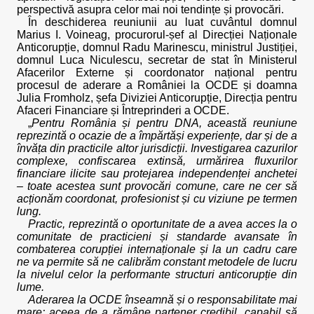
perspectivă asupra celor mai noi tendințe și provocări.
În deschiderea reuniunii au luat cuvântul domnul
Marius I. Voineag, procurorul-șef al Direcției Naționale
Anticorupție, domnul Radu Marinescu, ministrul Justiției,
domnul Luca Niculescu, secretar de stat în Ministerul
Afacerilor Externe și coordonator național pentru
procesul de aderare a României la OCDE și doamna
Julia Fromholz, șefa Diviziei Anticorupție, Direcția pentru
Afaceri Financiare și Întreprinderi a OCDE.
„
Pentru România și pentru DNA, această reuniune
reprezintă o ocazie de a împărtăși experiențe, dar și de a
învăța din practicile altor jurisdicții. Investigarea cazurilor
complexe, confiscarea extinsă, urmărirea fluxurilor
financiare ilicite sau protejarea independenței anchetei
– toate acestea sunt provocări comune, care ne cer să
acționăm coordonat, profesionist și cu viziune pe termen
lung.
Practic, reprezintă o oportunitate de a avea acces la o
comunitate de practicieni și standarde avansate în
combaterea corupției internaționale și la un cadru care
ne va permite să ne calibrăm constant metodele de lucru
la nivelul celor la performante structuri anticorupție din
lume.
Aderarea la OCDE înseamnă și o responsabilitate mai
mare: aceea de a rămâne partener credibil, capabil să