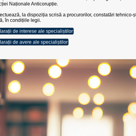
cției Naționale Anticorupție.
ectuează, la dispoziția scrisă a procurorilor, constatări tehnico-ș
, în condițiile legii.
arații de interese ale specialiștilor
arații de avere ale specialiștilor