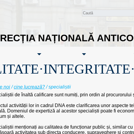
IRECȚIA NAȚIONALĂ ANTIC
ITATE·INTEGRITATE
e noi
/
cine lucrează?
/ specialiștii
aliștii de înaltă calificare sunt numiți, prin ordin al procurorului 
ctul activității lor in cadrul DNA este clarificarea unor aspecte t
lă. Domeniul de expertiză al acestor specialiști poate fi economi
um și altele.
aliștii menționați au calitatea de funcționar public și, similar cu of
ășoară activitatea sub directa conducere, supraveghere și control