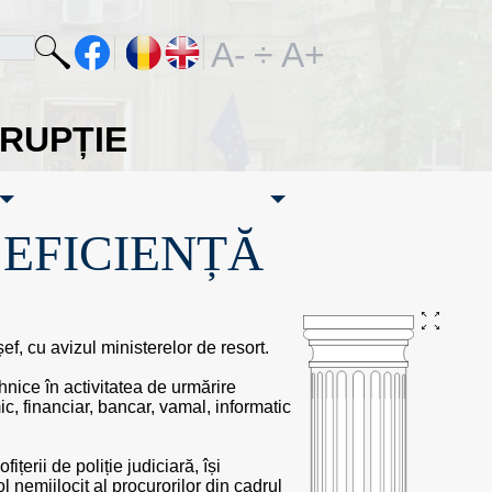
A-
÷
A+
ORUPȚIE
·EFICIENȚĂ
șef, cu avizul ministerelor de resort.
ehnice în activitatea de urmărire
c, financiar, bancar, vamal, informatic
ițerii de poliție judiciară, își
 nemijlocit al procurorilor din cadrul