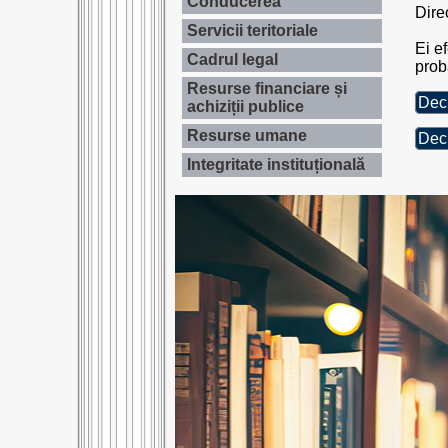
Conducerea
Dire
Servicii teritoriale
Ei ef
Cadrul legal
probă
Resurse financiare și
Decl
achiziții publice
Resurse umane
Decl
Integritate instituțională