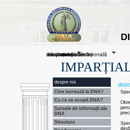
D
sesizați-ne
despre noi
rezultatele noastre
mass media
informare publică
cooperare internațională
IMPARȚIAL
despre noi
despr
Cine lucrează la DNA?
Speci
Cu ce se ocupă DNA?
Obie
pena
Sursele de informații ale
prec
DNA
Structura
Speci
desf