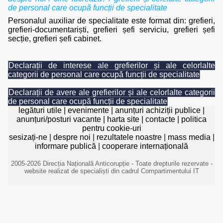
de personal care ocupă funcții de specialitate
Personalul auxiliar de specialitate este format din: grefieri,
grefieri-documentariști, grefieri șefi serviciu, grefieri șefi
secție, grefieri șefi cabinet.
Declarații de interese ale grefierilor și ale celorlalte
categorii de personal care ocupă funcții de specialitate
Declarații de avere ale grefierilor și ale celorlalte categorii
de personal care ocupă funcții de specialitate
legături utile
|
evenimente
|
anunțuri achiziții publice
|
anunțuri/posturi vacante
|
harta site
|
contacte
|
politica
pentru cookie-uri
sesizați-ne
|
despre noi
|
rezultatele noastre
|
mass media
|
informare publică
|
cooperare internațională
2005-2026 Direcția Națională Anticorupție - Toate drepturile rezervate -
website realizat de specialiști din cadrul Compartimentului IT