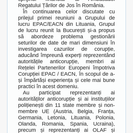
Regatului Țărilor de Jos în România.
În continuarea celor discutate cu
prilejul primei reuniuni a Grupului de
lucru EPAC/EACN din Lituania, Grupul
de lucru reunit la București și-a propus
să abordeze problema gestionării
seturilor de date de mari dimensiuni în
investigarea cazurilor de corupție,
aducând împreună experți reprezentând
autoritățile anticorupție, membri ai
Rețelei Partenerilor Europeni împotriva
Corupției EPAC / EACN, în scopul de a-
și împărtăși experiența și cele mai bune
practici în acest domeniu.
Au participat reprezentanți ai
autorităților anticorupție și ai instituțiilor
polițienești din 11 state membre și non-
membre UE (Austria, Belgia, Franța,
Germania, Letonia, Lituania, Polonia,
Olanda, Romania, Spania, Ucraina),
precum și reprezentanți ai OLAF și