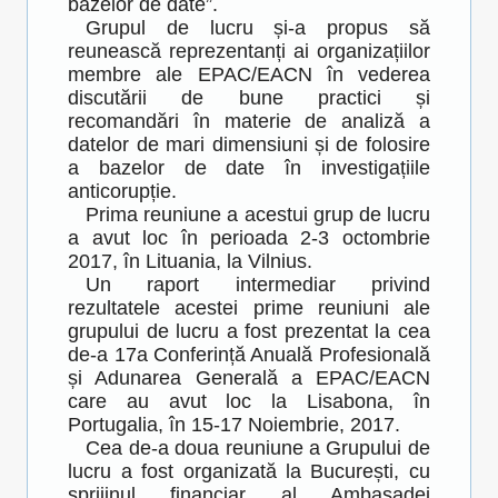
bazelor de date”.
Grupul de lucru și-a propus să
reunească reprezentanți ai organizațiilor
membre ale EPAC/EACN în vederea
discutării de bune practici și
recomandări în materie de analiză a
datelor de mari dimensiuni și de folosire
a bazelor de date în investigațiile
anticorupție.
Prima reuniune a acestui grup de lucru
a avut loc în perioada 2-3 octombrie
2017, în Lituania, la Vilnius.
Un raport intermediar privind
rezultatele acestei prime reuniuni ale
grupului de lucru a fost prezentat la cea
de-a 17a Conferință Anuală Profesională
și Adunarea Generală a EPAC/EACN
care au avut loc la Lisabona, în
Portugalia, în 15-17 Noiembrie, 2017.
Cea de-a doua reuniune a Grupului de
lucru a fost organizată la București, cu
sprijinul financiar al Ambasadei