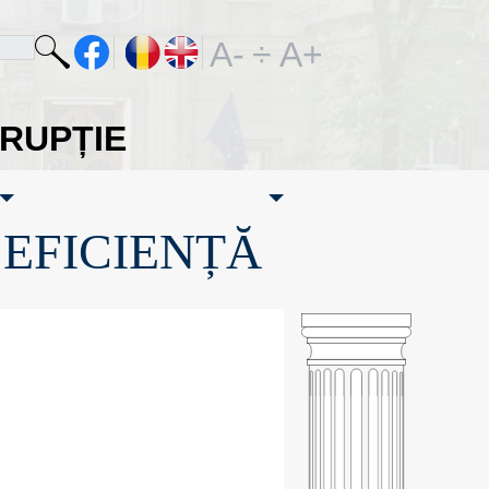
A-
÷
A+
ORUPȚIE
·EFICIENȚĂ