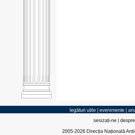
legături utile
|
evenimente
|
anu
sesizați-ne
|
despre
2005-2026 Direcția Națională Antico