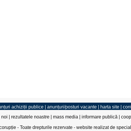
nțuri achiziții publice
|
anunțuri/posturi vacante
|
harta site
|
con
 noi
|
rezultatele noastre
|
mass media
|
informare publică
|
coop
rupție - Toate drepturile rezervate - website realizat de specia