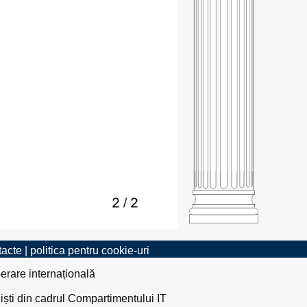
tacte
|
politica pentru cookie-uri
erare internațională
liști din cadrul Compartimentului IT