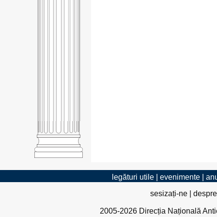
legături utile
|
evenimente
|
anu
sesizați-ne
|
despre
2005-2026 Direcția Națională Antico