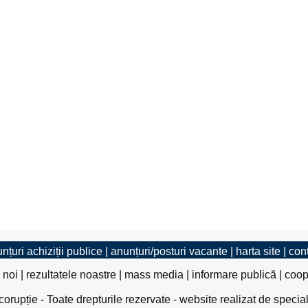
nțuri achiziții publice
|
anunțuri/posturi vacante
|
harta site
|
con
 noi
|
rezultatele noastre
|
mass media
|
informare publică
|
coop
rupție - Toate drepturile rezervate - website realizat de specia