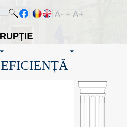
A-
÷
A+
ORUPȚIE
·EFICIENȚĂ