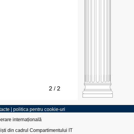
tacte
|
politica pentru cookie-uri
erare internațională
liști din cadrul Compartimentului IT