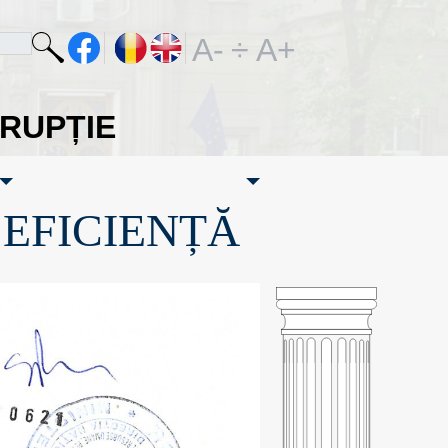
A-
÷
A+
ORUPȚIE
·EFICIENȚĂ