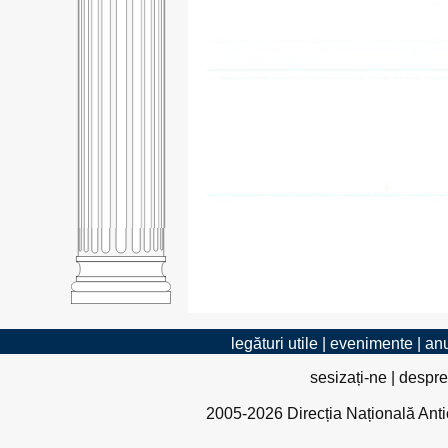
legături utile
|
evenimente
|
anu
sesizați-ne
|
despre
2005-2026 Direcția Națională Antico