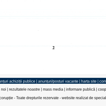
nțuri achiziții publice
|
anunțuri/posturi vacante
|
harta site
|
con
 noi
|
rezultatele noastre
|
mass media
|
informare publică
|
coop
rupție - Toate drepturile rezervate - website realizat de specia