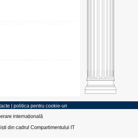
tacte
|
politica pentru cookie-uri
erare internațională
liști din cadrul Compartimentului IT