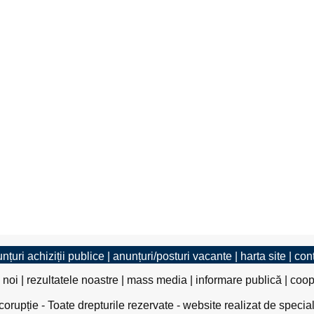
nțuri achiziții publice
|
anunțuri/posturi vacante
|
harta site
|
con
 noi
|
rezultatele noastre
|
mass media
|
informare publică
|
coop
rupție - Toate drepturile rezervate - website realizat de specia