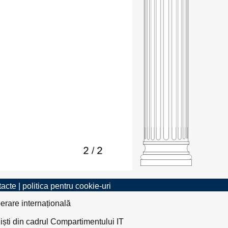
tacte
|
politica pentru cookie-uri
erare internațională
liști din cadrul Compartimentului IT