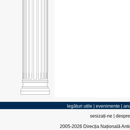
legături utile
|
evenimente
|
anu
sesizați-ne
|
despre
2005-2026 Direcția Națională Antico