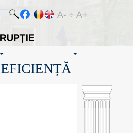
A-
÷
A+
ORUPȚIE
·EFICIENȚĂ