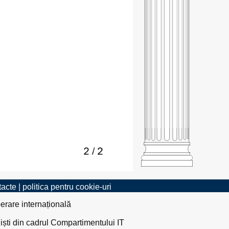
tacte
|
politica pentru cookie-uri
erare internațională
liști din cadrul Compartimentului IT