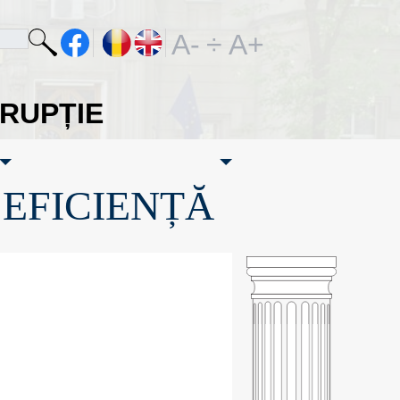
A-
÷
A+
ORUPȚIE
·EFICIENȚĂ