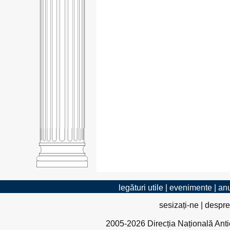
legături utile
|
evenimente
|
anu
sesizați-ne
|
despre
2005-2026 Direcția Națională Antico