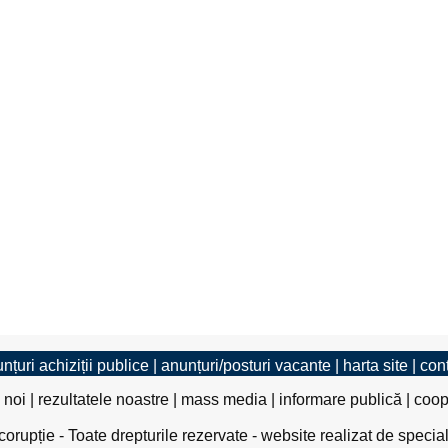
nțuri achiziții publice
|
anunțuri/posturi vacante
|
harta site
|
con
 noi
|
rezultatele noastre
|
mass media
|
informare publică
|
coop
rupție - Toate drepturile rezervate - website realizat de specia