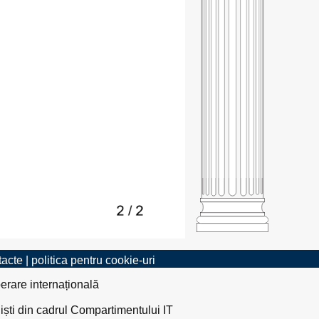
tacte
|
politica pentru cookie-uri
erare internațională
liști din cadrul Compartimentului IT