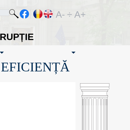
A-
÷
A+
ORUPȚIE
·EFICIENȚĂ