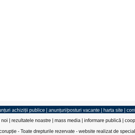
nțuri achiziții publice
|
anunțuri/posturi vacante
|
harta site
|
con
 noi
|
rezultatele noastre
|
mass media
|
informare publică
|
coop
rupție - Toate drepturile rezervate - website realizat de specia