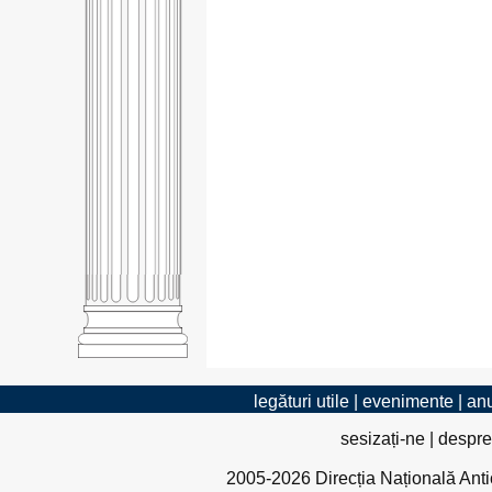
legături utile
|
evenimente
|
anu
sesizați-ne
|
despre
2005-2026 Direcția Națională Antico