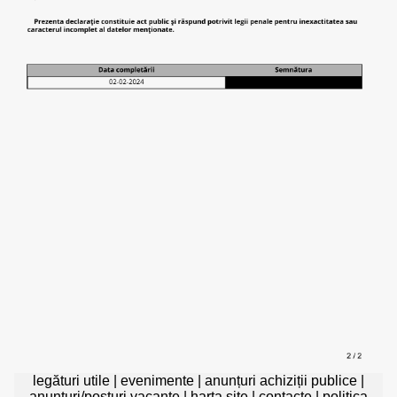
legături utile
|
evenimente
|
anunțuri achiziții publice
|
anunțuri/posturi vacante
|
harta site
|
contacte
|
politica