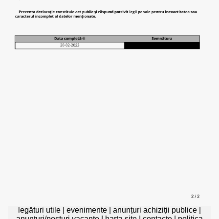
legături utile
|
evenimente
|
anunțuri achiziții publice
|
anunțuri/posturi vacante
|
harta site
|
contacte
|
politica