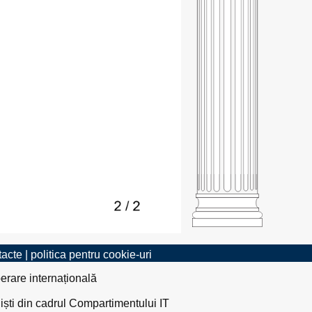
tacte
|
politica pentru cookie-uri
erare internațională
liști din cadrul Compartimentului IT