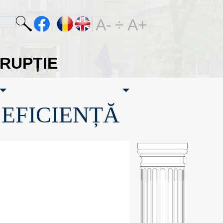
A-
÷
A+
ORUPȚIE
·EFICIENȚĂ