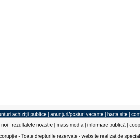
nțuri achiziții publice
|
anunțuri/posturi vacante
|
harta site
|
con
 noi
|
rezultatele noastre
|
mass media
|
informare publică
|
coop
rupție - Toate drepturile rezervate - website realizat de specia