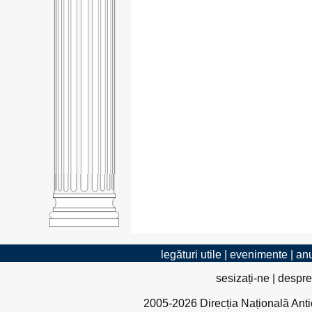
legături utile
|
evenimente
|
anu
sesizați-ne
|
despre
2005-2026 Direcția Națională Antico