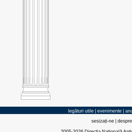
legături utile
|
evenimente
|
anu
sesizați-ne
|
despre
2005-2026 Direcția Națională Antico