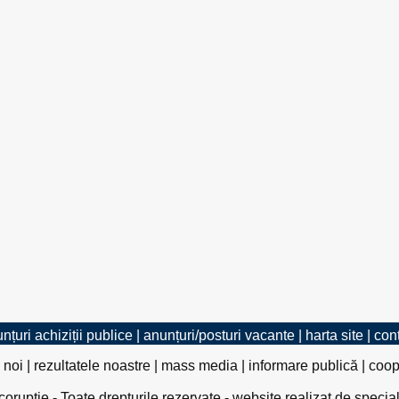
nțuri achiziții publice
|
anunțuri/posturi vacante
|
harta site
|
con
 noi
|
rezultatele noastre
|
mass media
|
informare publică
|
coop
rupție - Toate drepturile rezervate - website realizat de specia