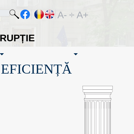
A-
÷
A+
ORUPȚIE
·EFICIENȚĂ