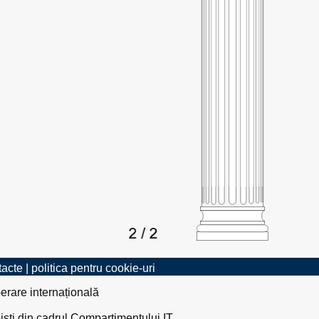
tacte
|
politica pentru cookie-uri
erare internațională
liști din cadrul Compartimentului IT