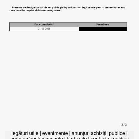
legături utile
|
evenimente
|
anunțuri achiziții publice
|
anunțuri/posturi vacante
|
harta site
|
contacte
|
politica