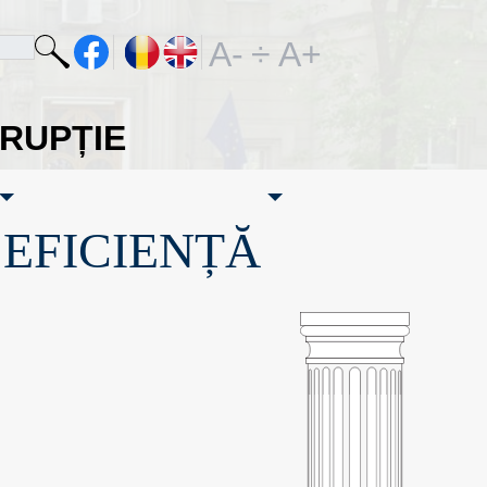
A-
÷
A+
ORUPȚIE
·EFICIENȚĂ