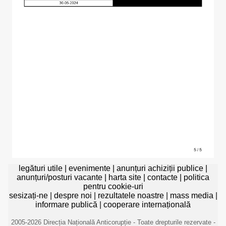
legături utile
|
evenimente
|
anunțuri achiziții publice
|
anunțuri/posturi vacante
|
harta site
|
contacte
|
politica
pentru cookie-uri
sesizați-ne
|
despre noi
|
rezultatele noastre
|
mass media
|
informare publică
|
cooperare internațională
2005-2026 Direcția Națională Anticorupție - Toate drepturile rezervate -