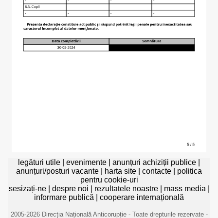
legături utile
|
evenimente
|
anunțuri achiziții publice
|
anunțuri/posturi vacante
|
harta site
|
contacte
|
politica
pentru cookie-uri
sesizați-ne
|
despre noi
|
rezultatele noastre
|
mass media
|
informare publică
|
cooperare internațională
2005-2026 Direcția Națională Anticorupție - Toate drepturile rezervate -