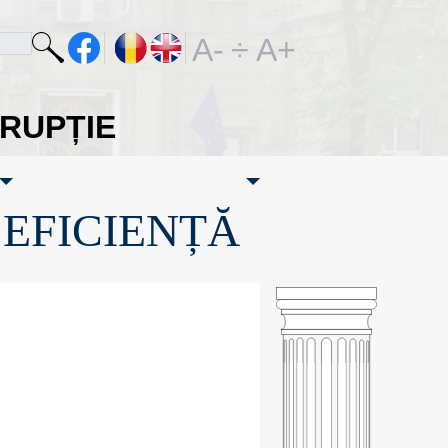
A-
÷
A+
ORUPȚIE
·EFICIENȚĂ