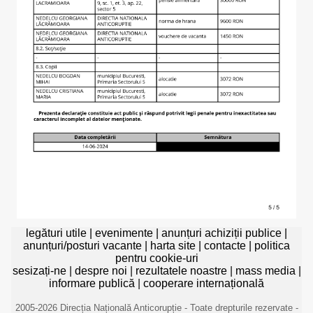
legături utile
|
evenimente
|
anunțuri achiziții publice
|
anunțuri/posturi vacante
|
harta site
|
contacte
|
politica
pentru cookie-uri
sesizați-ne
|
despre noi
|
rezultatele noastre
|
mass media
|
informare publică
|
cooperare internațională
2005-2026 Direcția Națională Anticorupție - Toate drepturile rezervate -