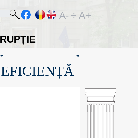
A-
÷
A+
ORUPȚIE
·EFICIENȚĂ