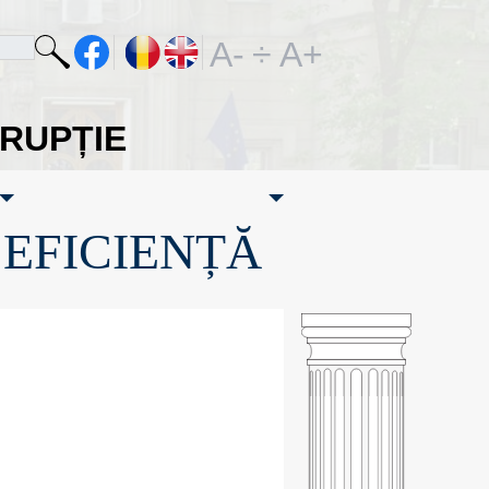
A-
÷
A+
ORUPȚIE
·EFICIENȚĂ