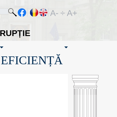
A-
÷
A+
ORUPȚIE
·EFICIENȚĂ