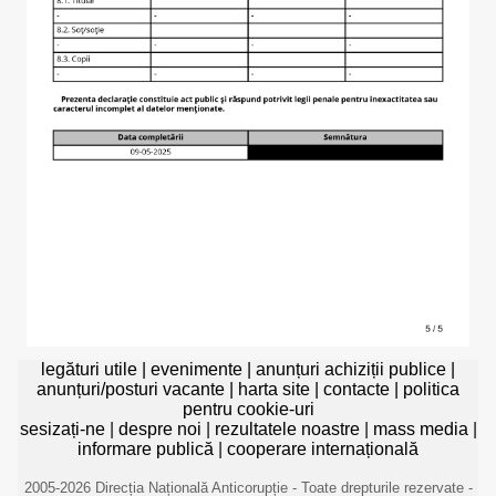
legături utile
|
evenimente
|
anunțuri achiziții publice
|
anunțuri/posturi vacante
|
harta site
|
contacte
|
politica
pentru cookie-uri
sesizați-ne
|
despre noi
|
rezultatele noastre
|
mass media
|
informare publică
|
cooperare internațională
2005-2026 Direcția Națională Anticorupție - Toate drepturile rezervate -